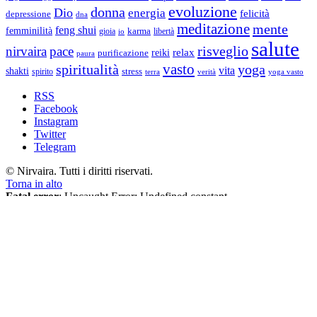
evoluzione
donna
Dio
energia
felicità
depressione
dna
meditazione
mente
feng shui
femminilità
gioia
karma
libertà
io
salute
risveglio
nirvaira
pace
relax
reiki
purificazione
paura
vasto
spiritualità
yoga
vita
shakti
spirito
stress
terra
verità
yoga vasto
RSS
Facebook
Instagram
Twitter
Telegram
© Nirvaira. Tutti i diritti riservati.
Torna in alto
Fatal error
: Uncaught Error: Undefined constant
"EUCOOKIELAW_BANNER_TITLE" in /data/6/6/66fe5bde-
73cf-42ee-be34-92d4c9d862b8/nirvaira.org/web/wopr/wp-
content/plugins/eucookielaw/eucookielaw-header.php:758 Stack
trace: #0 [internal function]: EUCookieLawHeader-
>buffering('<!DOCTYPE html>...', 9) #1 /data/6/6/66fe5bde-73cf-
42ee-be34-92d4c9d862b8/nirvaira.org/web/wopr/wp-
includes/functions.php(5349): ob_end_flush() #2
/data/6/6/66fe5bde-73cf-42ee-be34-
92d4c9d862b8/nirvaira.org/web/wopr/wp-includes/class-wp-