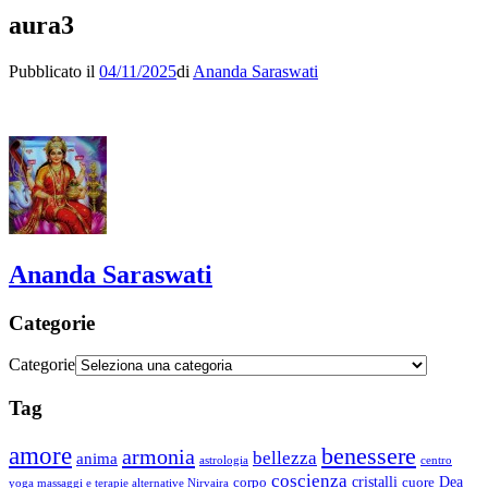
aura3
Pubblicato il
04/11/2025
di
Ananda Saraswati
Ananda Saraswati
Categorie
Categorie
Tag
amore
benessere
armonia
bellezza
anima
astrologia
centro
coscienza
Dea
corpo
cristalli
cuore
yoga massaggi e terapie alternative Nirvaira