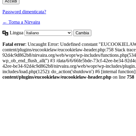
Password dimenticata?
← Torna a Nirvaira
Lingua
Fatal error
: Uncaught Error: Undefined constant "EUCOOKIELAW
content/plugins/eucookielaw/eucookielaw-header.php:758 Stack trac
92d4c9d862b8/nirvaira.org/web/wopr/wp-includes/functions.php(534
wp_ob_end_flush_all('') #3 /data/6/6/66fe5bde-73cf-42ee-be34-92d
42ee-be34-92d4c9d862b8/nirvaira.org/web/wopr/wp-includes/plugin
includes/load.php(1252): do_action('shutdown') #6 [internal functi
content/plugins/eucookielaw/eucookielaw-header.php
on line
758