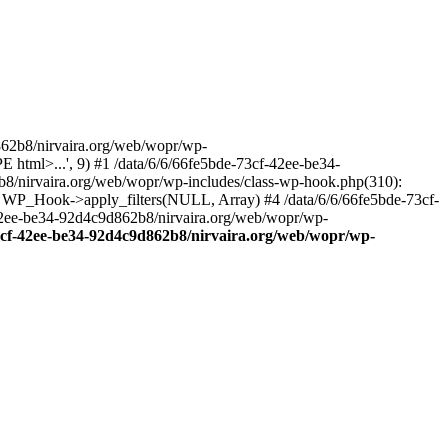
2b8/nirvaira.org/web/wopr/wp-
html>...', 9) #1 /data/6/6/66fe5bde-73cf-42ee-be34-
b8/nirvaira.org/web/wopr/wp-includes/class-wp-hook.php(310):
: WP_Hook->apply_filters(NULL, Array) #4 /data/6/6/66fe5bde-73cf-
42ee-be34-92d4c9d862b8/nirvaira.org/web/wopr/wp-
73cf-42ee-be34-92d4c9d862b8/nirvaira.org/web/wopr/wp-