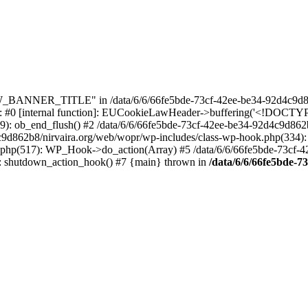
_BANNER_TITLE" in /data/6/6/66fe5bde-73cf-42ee-be34-92d4c9d86
e: #0 [internal function]: EUCookieLawHeader->buffering('<!DOCTYPE 
9): ob_end_flush() #2 /data/6/6/66fe5bde-73cf-42ee-be34-92d4c9d862
4c9d862b8/nirvaira.org/web/wopr/wp-includes/class-wp-hook.php(334)
.php(517): WP_Hook->do_action(Array) #5 /data/6/6/66fe5bde-73cf-
on]: shutdown_action_hook() #7 {main} thrown in
/data/6/6/66fe5bde-