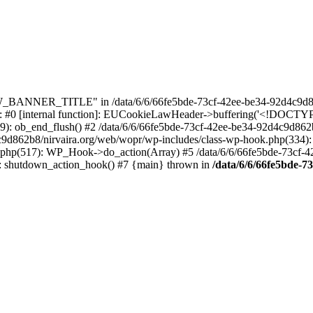
_BANNER_TITLE" in /data/6/6/66fe5bde-73cf-42ee-be34-92d4c9d86
e: #0 [internal function]: EUCookieLawHeader->buffering('<!DOCTYPE 
9): ob_end_flush() #2 /data/6/6/66fe5bde-73cf-42ee-be34-92d4c9d862
4c9d862b8/nirvaira.org/web/wopr/wp-includes/class-wp-hook.php(334)
.php(517): WP_Hook->do_action(Array) #5 /data/6/6/66fe5bde-73cf-
on]: shutdown_action_hook() #7 {main} thrown in
/data/6/6/66fe5bde-