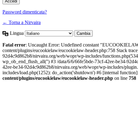
Password dimenticata?
← Torna a Nirvaira
Lingua
Fatal error
: Uncaught Error: Undefined constant "EUCOOKIELAW
content/plugins/eucookielaw/eucookielaw-header.php:758 Stack trac
92d4c9d862b8/nirvaira.org/web/wopr/wp-includes/functions.php(534
wp_ob_end_flush_all('') #3 /data/6/6/66fe5bde-73cf-42ee-be34-92d
42ee-be34-92d4c9d862b8/nirvaira.org/web/wopr/wp-includes/plugin
includes/load.php(1252): do_action('shutdown') #6 [internal functi
content/plugins/eucookielaw/eucookielaw-header.php
on line
758