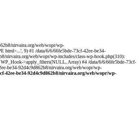
2b8/nirvaira.org/web/wopr/wp-
html>...', 9) #1 /data/6/6/66fe5bde-73cf-42ee-be34-
b8/nirvaira.org/web/wopr/wp-includes/class-wp-hook.php(310):
: WP_Hook->apply_filters(NULL, Array) #4 /data/6/6/66fe5bde-73cf-
42ee-be34-92d4c9d862b8/nirvaira.org/web/wopr/wp-
73cf-42ee-be34-92d4c9d862b8/nirvaira.org/web/wopr/wp-