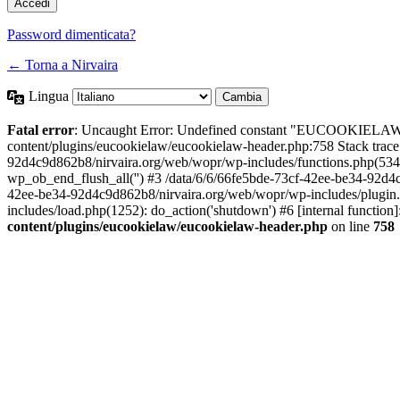
Password dimenticata?
← Torna a Nirvaira
Lingua
Fatal error
: Uncaught Error: Undefined constant "EUCOOKIELAW
content/plugins/eucookielaw/eucookielaw-header.php:758 Stack trac
92d4c9d862b8/nirvaira.org/web/wopr/wp-includes/functions.php(534
wp_ob_end_flush_all('') #3 /data/6/6/66fe5bde-73cf-42ee-be34-92d
42ee-be34-92d4c9d862b8/nirvaira.org/web/wopr/wp-includes/plugin
includes/load.php(1252): do_action('shutdown') #6 [internal functi
content/plugins/eucookielaw/eucookielaw-header.php
on line
758