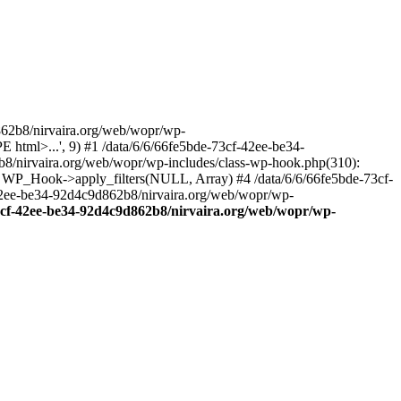
2b8/nirvaira.org/web/wopr/wp-
html>...', 9) #1 /data/6/6/66fe5bde-73cf-42ee-be34-
b8/nirvaira.org/web/wopr/wp-includes/class-wp-hook.php(310):
: WP_Hook->apply_filters(NULL, Array) #4 /data/6/6/66fe5bde-73cf-
42ee-be34-92d4c9d862b8/nirvaira.org/web/wopr/wp-
73cf-42ee-be34-92d4c9d862b8/nirvaira.org/web/wopr/wp-