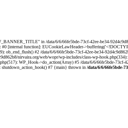
_BANNER_TITLE" in /data/6/6/66fe5bde-73cf-42ee-be34-92d4c9d86
e: #0 [internal function]: EUCookieLawHeader->buffering('<!DOCTYPE 
9): ob_end_flush() #2 /data/6/6/66fe5bde-73cf-42ee-be34-92d4c9d862
4c9d862b8/nirvaira.org/web/wopr/wp-includes/class-wp-hook.php(334)
.php(517): WP_Hook->do_action(Array) #5 /data/6/6/66fe5bde-73cf-
on]: shutdown_action_hook() #7 {main} thrown in
/data/6/6/66fe5bde-