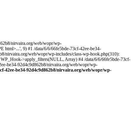
2b8/nirvaira.org/web/wopr/wp-
html>...', 9) #1 /data/6/6/66fe5bde-73cf-42ee-be34-
b8/nirvaira.org/web/wopr/wp-includes/class-wp-hook.php(310):
: WP_Hook->apply_filters(NULL, Array) #4 /data/6/6/66fe5bde-73cf-
42ee-be34-92d4c9d862b8/nirvaira.org/web/wopr/wp-
73cf-42ee-be34-92d4c9d862b8/nirvaira.org/web/wopr/wp-