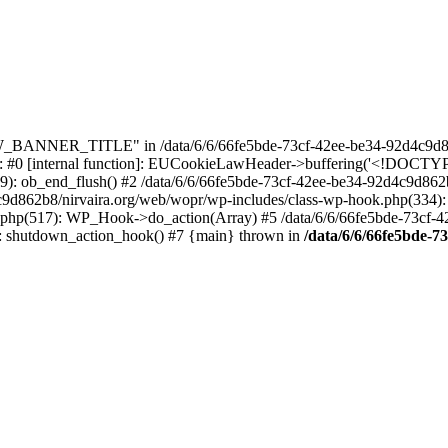
_BANNER_TITLE" in /data/6/6/66fe5bde-73cf-42ee-be34-92d4c9d86
e: #0 [internal function]: EUCookieLawHeader->buffering('<!DOCTYPE 
9): ob_end_flush() #2 /data/6/6/66fe5bde-73cf-42ee-be34-92d4c9d862
4c9d862b8/nirvaira.org/web/wopr/wp-includes/class-wp-hook.php(334)
.php(517): WP_Hook->do_action(Array) #5 /data/6/6/66fe5bde-73cf-
on]: shutdown_action_hook() #7 {main} thrown in
/data/6/6/66fe5bde-