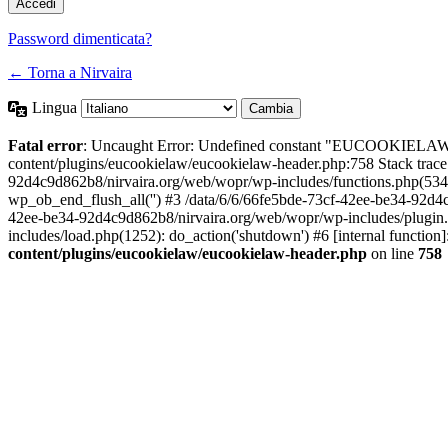
Password dimenticata?
← Torna a Nirvaira
Lingua
Fatal error
: Uncaught Error: Undefined constant "EUCOOKIELAW
content/plugins/eucookielaw/eucookielaw-header.php:758 Stack trac
92d4c9d862b8/nirvaira.org/web/wopr/wp-includes/functions.php(534
wp_ob_end_flush_all('') #3 /data/6/6/66fe5bde-73cf-42ee-be34-92d
42ee-be34-92d4c9d862b8/nirvaira.org/web/wopr/wp-includes/plugin
includes/load.php(1252): do_action('shutdown') #6 [internal functi
content/plugins/eucookielaw/eucookielaw-header.php
on line
758