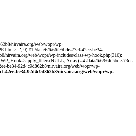
2b8/nirvaira.org/web/wopr/wp-
html>...', 9) #1 /data/6/6/66fe5bde-73cf-42ee-be34-
b8/nirvaira.org/web/wopr/wp-includes/class-wp-hook.php(310):
: WP_Hook->apply_filters(NULL, Array) #4 /data/6/6/66fe5bde-73cf-
42ee-be34-92d4c9d862b8/nirvaira.org/web/wopr/wp-
73cf-42ee-be34-92d4c9d862b8/nirvaira.org/web/wopr/wp-