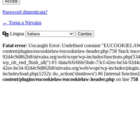
Password dimenticata?
← Torna a Nirvaira
Lingua
Fatal error
: Uncaught Error: Undefined constant "EUCOOKIELAW
content/plugins/eucookielaw/eucookielaw-header.php:758 Stack trac
92d4c9d862b8/nirvaira.org/web/wopr/wp-includes/functions.php(534
wp_ob_end_flush_all('') #3 /data/6/6/66fe5bde-73cf-42ee-be34-92d
42ee-be34-92d4c9d862b8/nirvaira.org/web/wopr/wp-includes/plugin
includes/load.php(1252): do_action('shutdown') #6 [internal functi
content/plugins/eucookielaw/eucookielaw-header.php
on line
758