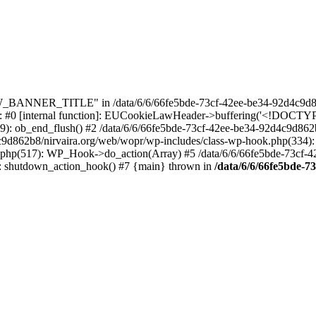
_BANNER_TITLE" in /data/6/6/66fe5bde-73cf-42ee-be34-92d4c9d86
e: #0 [internal function]: EUCookieLawHeader->buffering('<!DOCTYPE 
9): ob_end_flush() #2 /data/6/6/66fe5bde-73cf-42ee-be34-92d4c9d862
4c9d862b8/nirvaira.org/web/wopr/wp-includes/class-wp-hook.php(334)
.php(517): WP_Hook->do_action(Array) #5 /data/6/6/66fe5bde-73cf-
on]: shutdown_action_hook() #7 {main} thrown in
/data/6/6/66fe5bde-