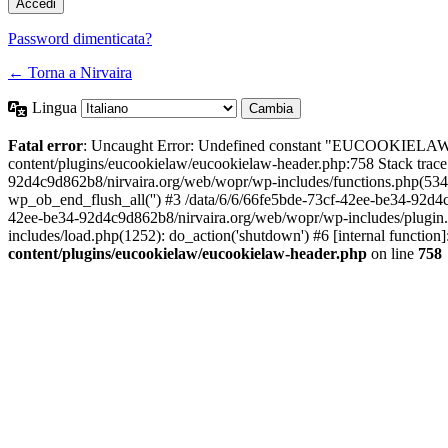
Password dimenticata?
← Torna a Nirvaira
Lingua
Fatal error
: Uncaught Error: Undefined constant "EUCOOKIELAW
content/plugins/eucookielaw/eucookielaw-header.php:758 Stack trac
92d4c9d862b8/nirvaira.org/web/wopr/wp-includes/functions.php(534
wp_ob_end_flush_all('') #3 /data/6/6/66fe5bde-73cf-42ee-be34-92d
42ee-be34-92d4c9d862b8/nirvaira.org/web/wopr/wp-includes/plugin
includes/load.php(1252): do_action('shutdown') #6 [internal functi
content/plugins/eucookielaw/eucookielaw-header.php
on line
758