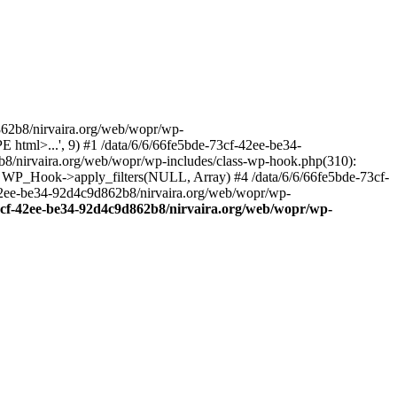
2b8/nirvaira.org/web/wopr/wp-
html>...', 9) #1 /data/6/6/66fe5bde-73cf-42ee-be34-
b8/nirvaira.org/web/wopr/wp-includes/class-wp-hook.php(310):
: WP_Hook->apply_filters(NULL, Array) #4 /data/6/6/66fe5bde-73cf-
42ee-be34-92d4c9d862b8/nirvaira.org/web/wopr/wp-
73cf-42ee-be34-92d4c9d862b8/nirvaira.org/web/wopr/wp-