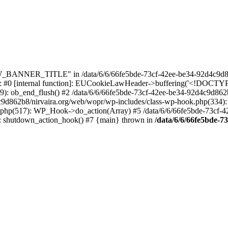
_BANNER_TITLE" in /data/6/6/66fe5bde-73cf-42ee-be34-92d4c9d86
e: #0 [internal function]: EUCookieLawHeader->buffering('<!DOCTYPE 
9): ob_end_flush() #2 /data/6/6/66fe5bde-73cf-42ee-be34-92d4c9d862
4c9d862b8/nirvaira.org/web/wopr/wp-includes/class-wp-hook.php(334)
.php(517): WP_Hook->do_action(Array) #5 /data/6/6/66fe5bde-73cf-
on]: shutdown_action_hook() #7 {main} thrown in
/data/6/6/66fe5bde-