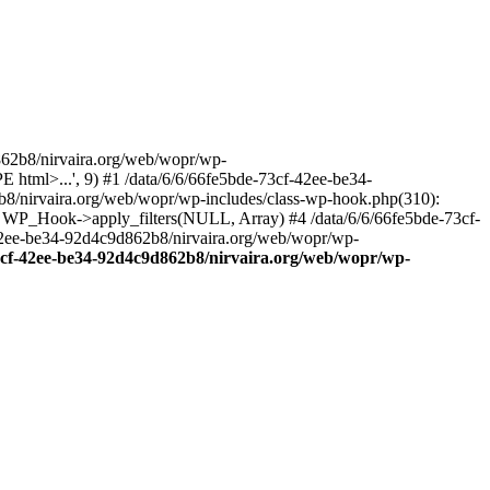
2b8/nirvaira.org/web/wopr/wp-
html>...', 9) #1 /data/6/6/66fe5bde-73cf-42ee-be34-
b8/nirvaira.org/web/wopr/wp-includes/class-wp-hook.php(310):
: WP_Hook->apply_filters(NULL, Array) #4 /data/6/6/66fe5bde-73cf-
42ee-be34-92d4c9d862b8/nirvaira.org/web/wopr/wp-
73cf-42ee-be34-92d4c9d862b8/nirvaira.org/web/wopr/wp-