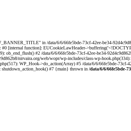
_BANNER_TITLE" in /data/6/6/66fe5bde-73cf-42ee-be34-92d4c9d86
e: #0 [internal function]: EUCookieLawHeader->buffering('<!DOCTYPE 
9): ob_end_flush() #2 /data/6/6/66fe5bde-73cf-42ee-be34-92d4c9d862
4c9d862b8/nirvaira.org/web/wopr/wp-includes/class-wp-hook.php(334)
.php(517): WP_Hook->do_action(Array) #5 /data/6/6/66fe5bde-73cf-
on]: shutdown_action_hook() #7 {main} thrown in
/data/6/6/66fe5bde-