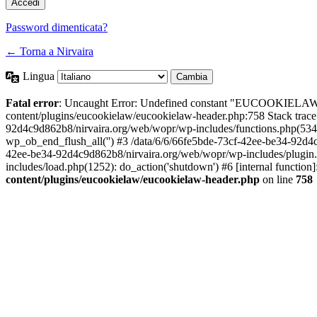
Password dimenticata?
← Torna a Nirvaira
Lingua
Fatal error
: Uncaught Error: Undefined constant "EUCOOKIELAW
content/plugins/eucookielaw/eucookielaw-header.php:758 Stack trac
92d4c9d862b8/nirvaira.org/web/wopr/wp-includes/functions.php(534
wp_ob_end_flush_all('') #3 /data/6/6/66fe5bde-73cf-42ee-be34-92d
42ee-be34-92d4c9d862b8/nirvaira.org/web/wopr/wp-includes/plugin
includes/load.php(1252): do_action('shutdown') #6 [internal functi
content/plugins/eucookielaw/eucookielaw-header.php
on line
758