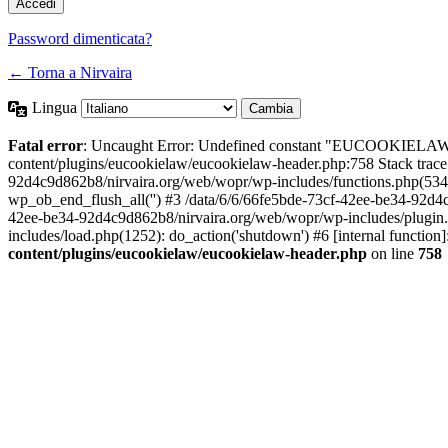
Password dimenticata?
← Torna a Nirvaira
Lingua
Fatal error
: Uncaught Error: Undefined constant "EUCOOKIELAW
content/plugins/eucookielaw/eucookielaw-header.php:758 Stack trac
92d4c9d862b8/nirvaira.org/web/wopr/wp-includes/functions.php(534
wp_ob_end_flush_all('') #3 /data/6/6/66fe5bde-73cf-42ee-be34-92d
42ee-be34-92d4c9d862b8/nirvaira.org/web/wopr/wp-includes/plugin
includes/load.php(1252): do_action('shutdown') #6 [internal functi
content/plugins/eucookielaw/eucookielaw-header.php
on line
758