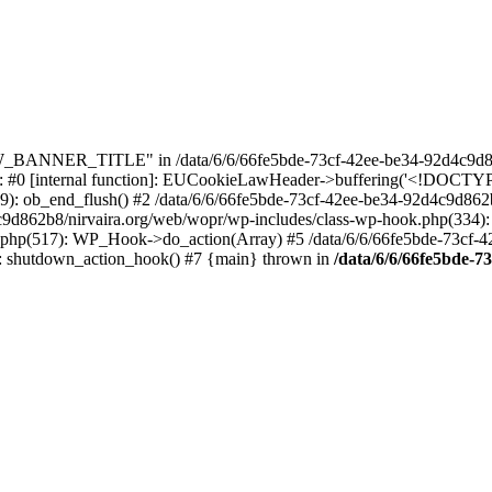
_BANNER_TITLE" in /data/6/6/66fe5bde-73cf-42ee-be34-92d4c9d86
e: #0 [internal function]: EUCookieLawHeader->buffering('<!DOCTYPE 
9): ob_end_flush() #2 /data/6/6/66fe5bde-73cf-42ee-be34-92d4c9d862
4c9d862b8/nirvaira.org/web/wopr/wp-includes/class-wp-hook.php(334)
.php(517): WP_Hook->do_action(Array) #5 /data/6/6/66fe5bde-73cf-
on]: shutdown_action_hook() #7 {main} thrown in
/data/6/6/66fe5bde-