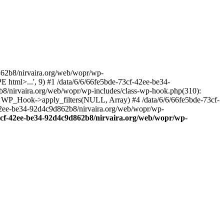
2b8/nirvaira.org/web/wopr/wp-
html>...', 9) #1 /data/6/6/66fe5bde-73cf-42ee-be34-
b8/nirvaira.org/web/wopr/wp-includes/class-wp-hook.php(310):
: WP_Hook->apply_filters(NULL, Array) #4 /data/6/6/66fe5bde-73cf-
42ee-be34-92d4c9d862b8/nirvaira.org/web/wopr/wp-
73cf-42ee-be34-92d4c9d862b8/nirvaira.org/web/wopr/wp-