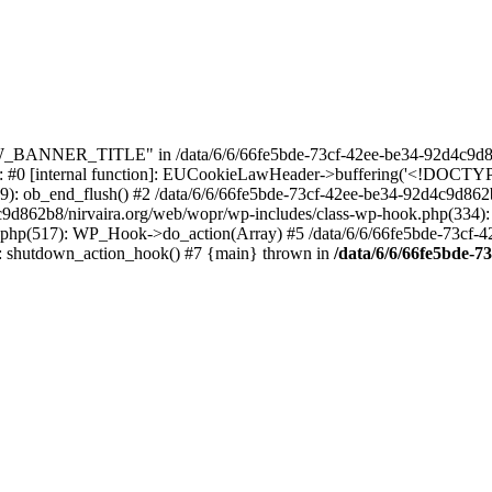
_BANNER_TITLE" in /data/6/6/66fe5bde-73cf-42ee-be34-92d4c9d86
e: #0 [internal function]: EUCookieLawHeader->buffering('<!DOCTYPE 
9): ob_end_flush() #2 /data/6/6/66fe5bde-73cf-42ee-be34-92d4c9d862
4c9d862b8/nirvaira.org/web/wopr/wp-includes/class-wp-hook.php(334)
.php(517): WP_Hook->do_action(Array) #5 /data/6/6/66fe5bde-73cf-
on]: shutdown_action_hook() #7 {main} thrown in
/data/6/6/66fe5bde-