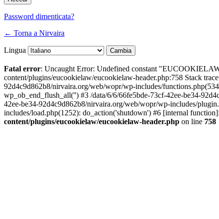
Password dimenticata?
← Torna a Nirvaira
Lingua
Fatal error
: Uncaught Error: Undefined constant "EUCOOKIELAW
content/plugins/eucookielaw/eucookielaw-header.php:758 Stack trac
92d4c9d862b8/nirvaira.org/web/wopr/wp-includes/functions.php(534
wp_ob_end_flush_all('') #3 /data/6/6/66fe5bde-73cf-42ee-be34-92d
42ee-be34-92d4c9d862b8/nirvaira.org/web/wopr/wp-includes/plugin
includes/load.php(1252): do_action('shutdown') #6 [internal functi
content/plugins/eucookielaw/eucookielaw-header.php
on line
758