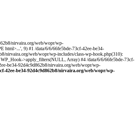
2b8/nirvaira.org/web/wopr/wp-
html>...', 9) #1 /data/6/6/66fe5bde-73cf-42ee-be34-
b8/nirvaira.org/web/wopr/wp-includes/class-wp-hook.php(310):
: WP_Hook->apply_filters(NULL, Array) #4 /data/6/6/66fe5bde-73cf-
42ee-be34-92d4c9d862b8/nirvaira.org/web/wopr/wp-
73cf-42ee-be34-92d4c9d862b8/nirvaira.org/web/wopr/wp-