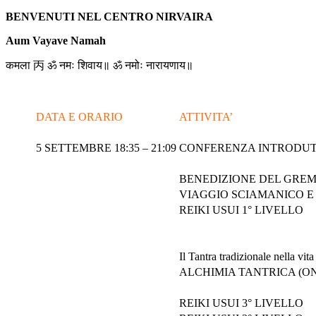
BENVENUTI NEL CENTRO NIRVAIRA
Aum Vayave Namah
कमला 丙 ॐ नमः शिवाय॥ ॐ नमोः नारायणाय॥
DATA E ORARIO
ATTIVITA’
5 SETTEMBRE 18:35 – 21:09
CONFERENZA INTRODUTTI
BENEDIZIONE DEL GREM
VIAGGIO SCIAMANICO E
REIKI USUI 1° LIVELLO
Il Tantra tradizionale nella vit
ALCHIMIA TANTRICA (ON
REIKI USUI 3° LIVELLO