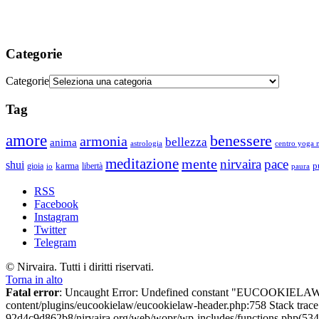
Categorie
Categorie
Tag
amore
benessere
armonia
bellezza
anima
astrologia
centro yoga m
meditazione
mente
nirvaira
pace
shui
p
gioia
karma
libertà
io
paura
RSS
Facebook
Instagram
Twitter
Telegram
© Nirvaira. Tutti i diritti riservati.
Torna in alto
Fatal error
: Uncaught Error: Undefined constant "EUCOOKIELAW
content/plugins/eucookielaw/eucookielaw-header.php:758 Stack trac
92d4c9d862b8/nirvaira.org/web/wopr/wp-includes/functions.php(534