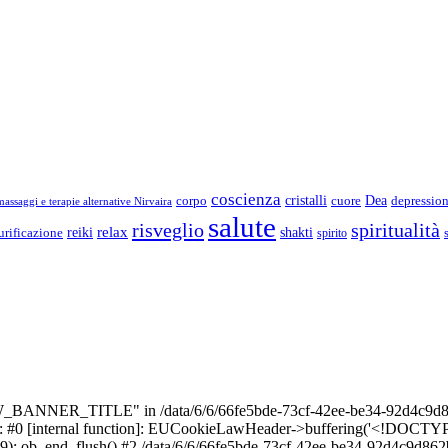
coscienza
Dea
corpo
cristalli
cuore
depressio
assaggi e terapie alternative Nirvaira
salute
risveglio
spiritualità
relax
reiki
shakti
urificazione
spirito
_BANNER_TITLE" in /data/6/6/66fe5bde-73cf-42ee-be34-92d4c9d86
e: #0 [internal function]: EUCookieLawHeader->buffering('<!DOCTYPE 
9): ob_end_flush() #2 /data/6/6/66fe5bde-73cf-42ee-be34-92d4c9d862