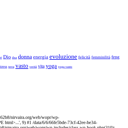
evoluzione
donna
Dio
energia
felicità
feng
femminilità
ne
dna
vasto
yoga
vita
stress
terra
verità
yoga vasto
2b8/nirvaira.org/web/wopr/wp-
html>...', 9) #1 /data/6/6/66fe5bde-73cf-42ee-be34-
b8/nirvaira.org/web/wopr/wp-includes/class-wp-hook.php(310):