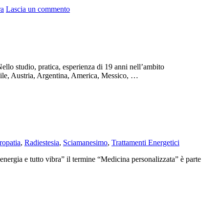
su
ra
Lascia un commento
AGNIHOTRA
–
La
Cerimonia
Vedica
del
llo studio, pratica, esperienza di 19 anni nell’ambito
Fuoco
asile, Austria, Argentina, America, Messico, …
ropatia
,
Radiestesia
,
Sciamanesimo
,
Trattamenti Energetici
energia e tutto vibra” il termine “Medicina personalizzata” è parte