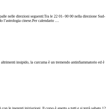
alle nelle direzioni seguenti:Tra le 22 01- 00 00 nella direzione Sud-
do l’astrologia cinese.Per calendario …
o altrimenti insipido, la curcuma è un tremendo antinfiammatorio ed è
n le inerenti iniziazioni. Il corso è aperto a tutti e si terrà sabato 12