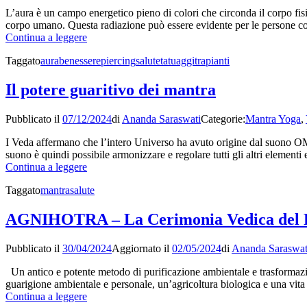
maggio
L’aura è un campo energetico pieno di colori che circonda il corpo fisi
2025
corpo umano. Questa radiazione può essere evidente per le persone con
Effetti
Continua a leggere
negativi
Taggato
aura
benessere
piercing
salute
tatuaggi
trapianti
sull’aura
di
alcuni
Il potere guaritivo dei mantra
trattamenti
medici
Pubblicato il
07/12/2024
di
Ananda Saraswati
Categorie:
Mantra Yoga
,
e
tatuaggi/piercing
I Veda affermano che l’intero Universo ha avuto origine dal suono OM. I
suono è quindi possibile armonizzare e regolare tutti gli altri element
Il
Continua a leggere
potere
Taggato
mantra
salute
guaritivo
dei
mantra
AGNIHOTRA – La Cerimonia Vedica del 
Pubblicato il
30/04/2024
Aggiornato il
02/05/2024
di
Ananda Saraswat
Un antico e potente metodo di purificazione ambientale e trasformaz
guarigione ambientale e personale, un’agricoltura biologica e una vita 
AGNIHOTRA
Continua a leggere