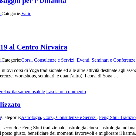
ssaggio per l’Umanità
i
Categorie:
Varie
019 al Centro Nirvaira
i
Categorie:
Corsi, Consulenze e Servizi
,
Eventi
,
Seminari e Conferenze
 nuovi corsi di Yoga tradizionale ed alle altre attività destinate agli as
nferenze, workshops, seminari e quant’altro). I corsi di Yoga …
su
e
relax
rilassamento
salute
Lascia un commento
Conferenza
di
lizzato
inzio
corsi
i
Categorie:
Astrologia
,
Corsi, Consulenze e Servizi
,
Feng Shui Tradizio
e
attività
econdo : Feng Shui tradizionale, astrologia cinese, astrologia indiana)
2018-
 nel posto giusto, beneficiare dei momenti favorevoli e migliorare il ka
2019