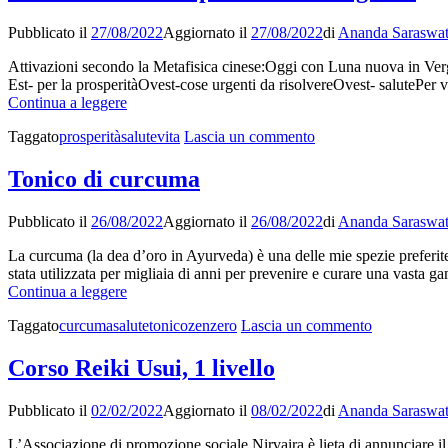
Pubblicato il
27/08/2022
Aggiornato il
27/08/2022
di
Ananda Saraswat
Attivazioni secondo la Metafisica cinese:Oggi con Luna nuova in Vergin
Est- per la prosperitàOvest-cose urgenti da risolvereOvest- salutePer 
Tecniche
Continua a leggere
orientali
su
Taggato
prosperità
salute
vita
Lascia un commento
per
Tecniche
una
orientali
vita
Tonico di curcuma
per
migliore
una
Pubblicato il
26/08/2022
Aggiornato il
26/08/2022
di
Ananda Saraswat
vita
migliore
La curcuma (la dea d’oro in Ayurveda) è una delle mie spezie preferite
stata utilizzata per migliaia di anni per prevenire e curare una vasta g
Tonico
Continua a leggere
di
su
Taggato
curcuma
salute
tonico
zenzero
Lascia un commento
curcuma
Tonico
di
Corso Reiki Usui, 1 livello
curcuma
Pubblicato il
02/02/2022
Aggiornato il
08/02/2022
di
Ananda Saraswat
L’Associazione di promozione sociale Nirvaira è lieta di annunciare il w