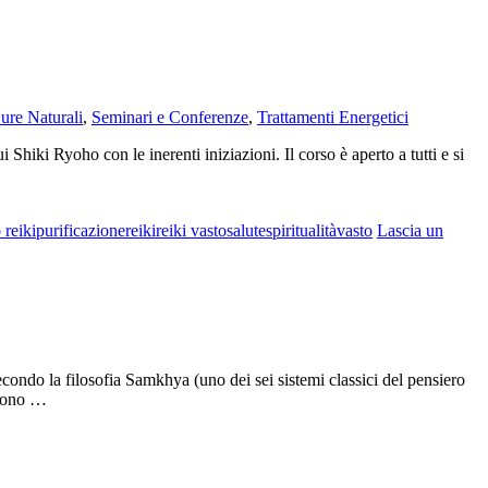
ure Naturali
,
Seminari e Conferenze
,
Trattamenti Energetici
hiki Ryoho con le inerenti iniziazioni. Il corso è aperto a tutti e si
 reiki
purificazione
reiki
reiki vasto
salute
spiritualità
vasto
Lascia un
secondo la filosofia Samkhya (uno dei sei sistemi classici del pensiero
 sono …