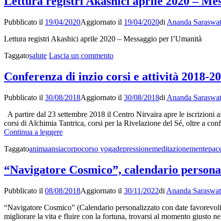
Lettura registri Akashici aprile 2020 – Me
di
Feng
Pubblicato il
19/04/2020
Aggiornato il
19/04/2020
di
Ananda Saraswat
Shui
Tradizionale
Lettura registri Akashici aprile 2020 – Messaggio per l’Umanità
2020
su
Taggato
salute
Lascia un commento
Lettura
registri
Conferenza di inzio corsi e attività 2018-2
Akashici
aprile
Pubblicato il
30/08/2018
Aggiornato il
30/08/2018
di
Ananda Saraswat
2020
–
A partire dal 23 settembre 2018 il Centro Nirvaira apre le iscrizioni ai
Messaggio
corsi di Alchimia Tantrica, corsi per la Rivelazione del Sé, oltre a co
per
Conferenza
Continua a leggere
l’Umanità
di
Taggato
anima
ansia
corpo
corso yoga
depressione
meditazione
mente
pac
inzio
corsi
e
“Navigatore Cosmico”, calendario persona
attività
2018-
Pubblicato il
08/08/2018
Aggiornato il
30/11/2022
di
Ananda Saraswat
2019
al
“Navigatore Cosmico” (Calendario personalizzato con date favorevoli, s
Centro
migliorare la vita e fluire con la fortuna, trovarsi al momento giusto
Nirvaira