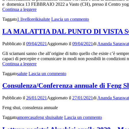
e domenica 13 FEBBRAIO 2022 a Vasto (CH), presso il Centro yoga, m
Corso
Continua a leggere
Reiki
su
Taggato
1 livello
reiki
salute
Lascia un commento
Usui,
Corso
1
Reiki
livello
LA MALATTIA DAL PUNTO DI VISTA
Usui,
1
Pubblicato il
09/04/2021
Aggiornato il
09/04/2021
di
Ananda Saraswat
livello
Gli sciamani sanno che all’origine di tutto quello che esiste c’è semp
capaci di percepire e comunicare in modi non possibili in condizioni 
LA
Continua a leggere
MALATTIA
su
Taggato
salute
Lascia un commento
DAL
LA
PUNTO
MALATTIA
DI
Consulenza/Conferenza annuale di Feng Sh
DAL
VISTA
PUNTO
SCIAMANICO
Pubblicato il
26/01/2021
Aggiornato il
27/01/2021
di
Ananda Saraswat
DI
VISTA
Feng shui, consulenza annuale
SCIAMANICO
su
Taggato
amore
casa
feng shui
salute
Lascia un commento
Consulenza/Co
annuale