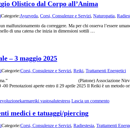
ggio Olistico dal Corpo all’Anima
i
Categorie:
Ayurveda
,
Corsi, Consulenze e Servizi
,
Naturopatia
,
Radies
 un malfunzionamento da correggere. Ma per chi osserva l’essere umano n
nello di una catena che inizia in dimensioni sottili …
ale – 3 maggio 2025
i
Categorie:
Corsi, Consulenze e Servizi
,
Reiki
,
Trattamenti Energetici
 guarire l’anima.” (Platone) Associazione Nirvaira propone
-00 Prenotazioni aperte entro il 29 aprile 2025 Il Reiki è un metodo or
su
evoluzione
karma
reiki vasto
salute
stress
Lascia un commento
Corso
secondo
enti medici e tatuaggi/piercing
livello
Reiki
i
Categorie:
Corsi, Consulenze e Servizi
,
Radiestesia
,
Trattamenti Energe
Usui