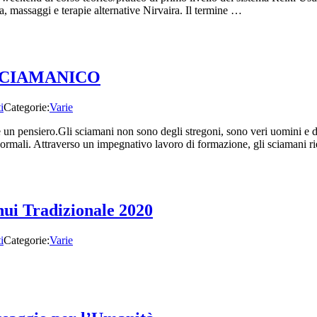
assaggi e terapie alternative Nirvaira. Il termine …
 SCIAMANICO
i
Categorie:
Varie
re un pensiero.Gli sciamani non sono degli stregoni, sono veri uomini e 
normali. Attraverso un impegnativo lavoro di formazione, gli sciamani 
ui Tradizionale 2020
i
Categorie:
Varie
nferenza