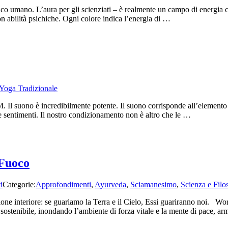
Tradizional
co umano. L’aura per gli scienziati – è realmente un campo di energia che
–
 abilità psichiche. Ogni colore indica l’energia di …
3
maggio
2025
Yoga Tradizionale
l suono è incredibilmente potente. Il suono corrisponde all’elemento eter
i e sentimenti. Il nostro condizionamento non è altro che le …
Fuoco
i
Categorie:
Approfondimenti
,
Ayurveda
,
Sciamanesimo
,
Scienza e Filo
ione interiore: se guariamo la Terra e il Cielo, Essi guariranno noi.
sostenibile, inondando l’ambiente di forza vitale e la mente di pace, ar