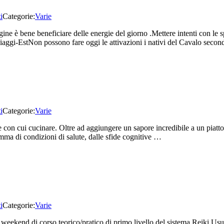
i
Categorie:
Varie
e è bene beneficiare delle energie del giorno .Mettere intenti con le sp
viaggi-EstNon possono fare oggi le attivazioni i nativi del Cavalo secon
i
Categorie:
Varie
 con cui cucinare. Oltre ad aggiungere un sapore incredibile a un piatt
amma di condizioni di salute, dalle sfide cognitive …
i
Categorie:
Varie
eekend di corso teorico/pratico di primo livello del sistema Reiki Usui co