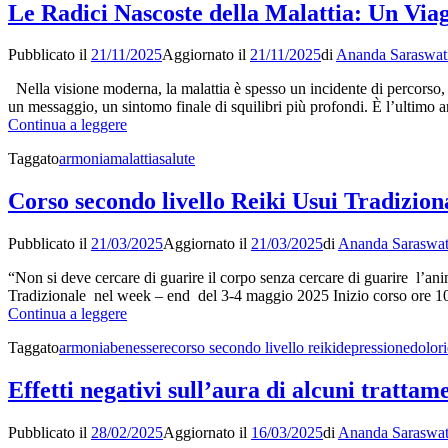
Forze
Le Radici Nascoste della Malattia: Un Via
Fondamentali
che
Pubblicato il
21/11/2025
Aggiornato il
21/11/2025
di
Ananda Saraswat
Tessono
la
Nella visione moderna, la malattia è spesso un incidente di percorso,
Realtà
un messaggio, un sintomo finale di squilibri più profondi. È l’ultimo a
Le
Continua a leggere
Radici
Taggato
armonia
malattia
salute
Nascoste
della
Malattia:
Corso secondo livello Reiki Usui Tradizion
Un
Viaggio
Pubblicato il
21/03/2025
Aggiornato il
21/03/2025
di
Ananda Saraswat
Olistico
dal
“Non si deve cercare di guarire il corpo senza cercare di
Corpo
Tradizionale nel week – end del 3-4 maggio 2025 Inizio corso ore 10 
all’Anima
Corso
Continua a leggere
secondo
Taggato
armonia
benessere
corso secondo livello reiki
depressione
dolori
livello
Reiki
Usui
Effetti negativi sull’aura di alcuni trattam
Tradizionale
–
Pubblicato il
28/02/2025
Aggiornato il
16/03/2025
di
Ananda Saraswat
3