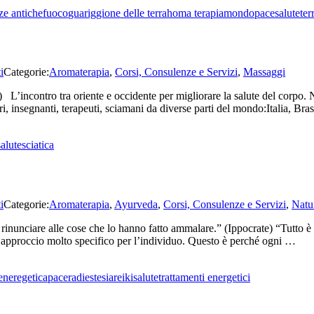
e antiche
fuoco
guariggione delle terra
homa terapia
mondo
pace
salute
ter
i
Categorie:
Aromaterapia
,
Corsi, Consulenze e Servizi
,
Massaggi
’incontro tra oriente e occidente per migliorare la salute del corpo. Ne
i, insegnanti, terapeuti, sciamani da diverse parti del mondo:Italia, Br
salute
sciatica
i
Categorie:
Aromaterapia
,
Ayurveda
,
Corsi, Consulenze e Servizi
,
Natu
rinunciare alle cose che lo hanno fatto ammalare.” (Ippocrate) “Tutto è 
un approccio molto specifico per l’individuo. Questo è perché ogni …
eneregetica
pace
radiestesia
reiki
salute
trattamenti energetici