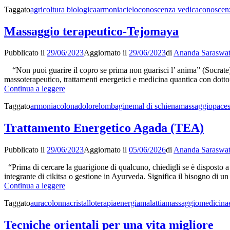
–
Taggato
agricoltura biologica
armonia
cielo
conoscenza vedica
conoscenz
La
Cerimonia
Vedica
Massaggio terapeutico-Tejomaya
del
Fuoco
Pubblicato il
29/06/2023
Aggiornato il
29/06/2023
di
Ananda Saraswat
“Non puoi guarire il copro se prima non guarisci l’ anima” (Socrate) L
massoterapeutico, trattamenti energetici e medicina quantica con dottor
Massaggio
Continua a leggere
terapeutico-
Taggato
armonia
colona
dolore
lombagine
mal di schiena
massaggio
pace
Tejomaya
Trattamento Energetico Agada (TEA)
Pubblicato il
29/06/2023
Aggiornato il
05/06/2026
di
Ananda Saraswat
“Prima di cercare la guarigione di qualcuno, chiedigli se è disposto a 
integrante di cikitsa o gestione in Ayurveda. Significa il bisogno di 
Trattamento
Continua a leggere
Energetico
Taggato
aura
colonna
cristalloterapia
energia
malattia
massaggio
medicina
Agada
(TEA)
Tecniche orientali per una vita migliore