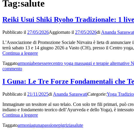
Tag:
salute
Reiki Usui Shiki Ryoho Tradizionale: 1 live
Pubblicato il
27/05/2026
Aggiornato il
27/05/2026
di
Ananda Saraswat
L’Associazione di Promozione Sociale Nirvaira è lieta di annunciare il 
terrà sabato 13 e 14 giugno 2026 a Vasto (CH), presso il Centro yoga
Reiki
Continua a leggere
Usui
Taggato
armonia
benessere
centro yoga massaggi e terapie alternative N
Shiki
su
commento
Ryoho
Reiki
Tradizionale:
Usui
1
I Guna: Le Tre Forze Fondamentali che Te
Shiki
livello-
Ryoho
corso
Pubblicato il
21/11/2025
di
Ananda Saraswati
Categorie:
Yoga Tradizio
Tradizionale:
e
1
iniziazioni
Immaginate un tessitore al suo telaio. Con solo tre fili primari, può cr
livello-
indiano e fondamento teorico dell’Ayurveda e dello Yoga), è intessuto
corso
I
Continua a leggere
e
Guna:
iniziazioni
Taggato
armonia
guna
passione
pigrizia
salute
Le
Tre