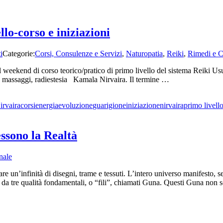
llo-corso e iniziazioni
i
Categorie:
Corsi, Consulenze e Servizi
,
Naturopatia
,
Reiki
,
Rimedi e C
weekend di corso teorico/pratico di primo livello del sistema Reiki Usui S
, massaggi, radiestesia Kamala Nirvaira. Il termine …
irvaira
corsi
energia
evoluzione
guarigione
iniziazione
nirvaira
primo livello
ssono la Realtà
nale
eare un’infinità di disegni, trame e tessuti. L’intero universo manifesto, 
 da tre qualità fondamentali, o “fili”, chiamati Guna. Questi Guna non