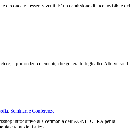
e
 circonda gli esseri viventi. E’ una emissione di luce invisibile del
e, il primo dei 5 elementi, che genera tutti gli altri. Attraverso il
sofia
,
Seminari e Conferenze
 Workshop introduttivo alla cerimonia dell’AGNIHOTRA per la
monia e vibrazioni alte; a …