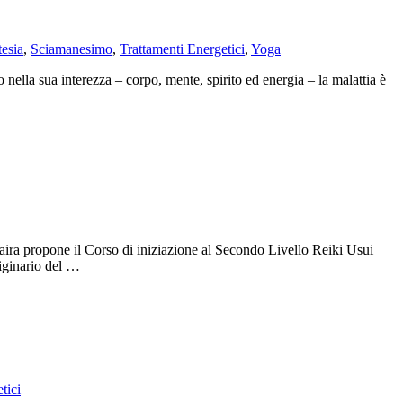
tesia
,
Sciamanesimo
,
Trattamenti Energetici
,
Yoga
ella sua interezza – corpo, mente, spirito ed energia – la malattia è
 il Corso di iniziazione al Secondo Livello Reiki Usui
iginario del …
tici