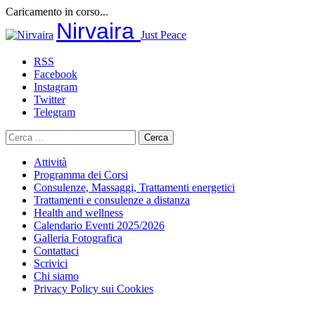
Caricamento in corso...
Salta
Nirvaira
Just Peace
al
contenuto
RSS
Facebook
Instagram
Twitter
Telegram
Ricerca
per:
Attività
Programma dei Corsi
Consulenze, Massaggi, Trattamenti energetici
Trattamenti e consulenze a distanza
Health and wellness
Calendario Eventi 2025/2026
Galleria Fotografica
Contattaci
Scrivici
Chi siamo
Privacy Policy sui Cookies