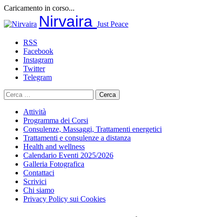
Caricamento in corso...
Salta
Nirvaira
Just Peace
al
contenuto
RSS
Facebook
Instagram
Twitter
Telegram
Ricerca
per:
Attività
Programma dei Corsi
Consulenze, Massaggi, Trattamenti energetici
Trattamenti e consulenze a distanza
Health and wellness
Calendario Eventi 2025/2026
Galleria Fotografica
Contattaci
Scrivici
Chi siamo
Privacy Policy sui Cookies