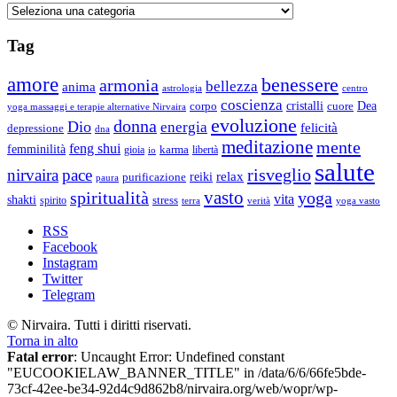
Cerimonia
Categorie
Vedica
del
Tag
Fuoco
amore
benessere
armonia
bellezza
anima
astrologia
centro
coscienza
Dea
corpo
cristalli
cuore
yoga massaggi e terapie alternative Nirvaira
evoluzione
donna
Dio
energia
felicità
depressione
dna
meditazione
mente
feng shui
femminilità
gioia
karma
libertà
io
salute
risveglio
nirvaira
pace
relax
reiki
purificazione
paura
vasto
spiritualità
yoga
vita
shakti
spirito
stress
terra
verità
yoga vasto
RSS
Facebook
Instagram
Twitter
Telegram
© Nirvaira. Tutti i diritti riservati.
Torna in alto
Fatal error
: Uncaught Error: Undefined constant
"EUCOOKIELAW_BANNER_TITLE" in /data/6/6/66fe5bde-
73cf-42ee-be34-92d4c9d862b8/nirvaira.org/web/wopr/wp-