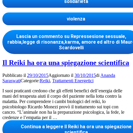
solidarietà
violenza
Lascia un commento
su Repressesione sessuale,
rabbia,legge di risonanza,karma, amore ed altro di Maur
Scardovelli
Il Reiki ha ora una spiegazione scientifica
Pubblicato il
29/10/2015
Aggiornato il
30/10/2015
di
Ananda
Saraswati
Categorie:
Reiki
,
Trattamenti Energetici
I suoi praticanti credono che gli effetti benefici dell’energia delle
mani del terapeuta aiuti il corpo del paziente nella lotta contro la
malattia. Per comprendere i cambi biologici del reiki, lo
psicobiologo Ricardo Monezi provò il trattamento sui topi con
cancro. “L’animale non ha la preparazione psicologica, la fede, le
credenze e l’empatia per il …
Continua a leggere
Il Reiki ha ora una spiegazione
scientifica