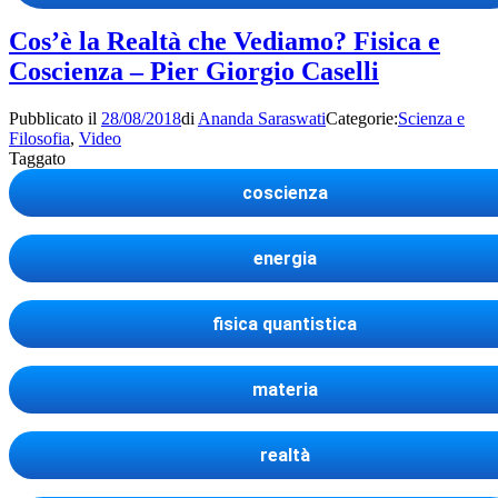
Cos’è la Realtà che Vediamo? Fisica e
Coscienza – Pier Giorgio Caselli
Pubblicato il
28/08/2018
di
Ananda Saraswati
Categorie:
Scienza e
Filosofia
,
Video
Taggato
coscienza
energia
fisica quantistica
materia
realtà