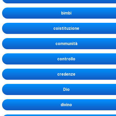
bimbi
coistituzione
communità
controllo
credenze
Dio
divino