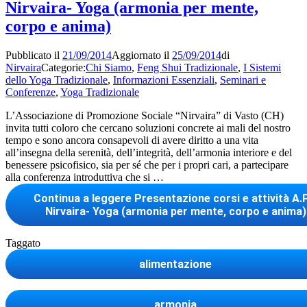
Nirvaira- Yoga (armonia per mente,
corpo e anima)
Pubblicato il
21/09/2014
Aggiornato il
25/09/2014
di
Nirvaira
Categorie:
Chi Siamo
,
Feng Shui Tradizionale
,
I Sistemi
dello Yoga Tradizionale
,
Informazioni Essenziali
,
Seminari e
Conferenze
,
Yoga Tradizionale
L’Associazione di Promozione Sociale “Nirvaira” di Vasto (CH)
invita tutti coloro che cercano soluzioni concrete ai mali del nostro
tempo e sono ancora consapevoli di avere diritto a una vita
all’insegna della serenità, dell’integrità, dell’armonia interiore e del
benessere psicofisico, sia per sé che per i propri cari, a partecipare
alla conferenza introduttiva che si …
Continua a leggere
Presentazione corsi e attività A.
Nirvaira- Yoga (armonia per mente, corpo e anima)
Taggato
alimentazione
armonia