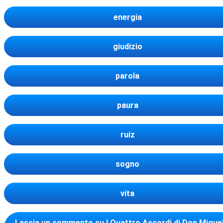
energia
giudizio
parola
paura
ruiz
sogno
vita
Lascia un commento
su I Quattro Accordi di Don Migue