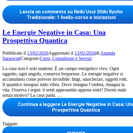
Lascia un commento
su Reiki Usui Shiki Ryoho
Tradizionale: 1 livello-corso e iniziazioni
Le Energie Negative in Casa: Una
Prospettiva Quantica
Pubblicato il
13/02/2026
Aggiornato il
13/02/2026
di
Ananda
Saraswati
Categorie:
Corsi, Consulenze e Servizi
La casa non è solo mattoni. È un campo energetico vivo. Ogni
oggetto, ogni angolo, conserva frequenze. Le energie negative si
accumulano come polvere invisibile: litigi, stanchezze, oggetti rotti.
Il quantico insegna: tutto vibra. Dove ristagna l’ombra, ristagna la
vita. Osserva i segni: ti senti appesantito appena entri? Dormi male
senza motivo? La casa parla. …
Continua a leggere
Le Energie Negative in Casa: Un
Prospettiva Quantica
Taggato
armonia