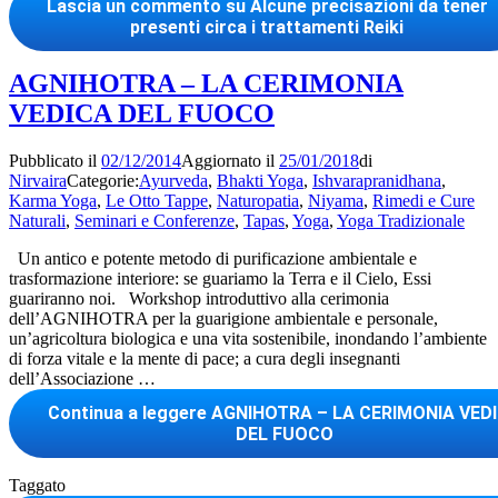
Lascia un commento
su Alcune precisazioni da tener
presenti circa i trattamenti Reiki
AGNIHOTRA – LA CERIMONIA
VEDICA DEL FUOCO
Pubblicato il
02/12/2014
Aggiornato il
25/01/2018
di
Nirvaira
Categorie:
Ayurveda
,
Bhakti Yoga
,
Ishvarapranidhana
,
Karma Yoga
,
Le Otto Tappe
,
Naturopatia
,
Niyama
,
Rimedi e Cure
Naturali
,
Seminari e Conferenze
,
Tapas
,
Yoga
,
Yoga Tradizionale
Un antico e potente metodo di purificazione ambientale e
trasformazione interiore: se guariamo la Terra e il Cielo, Essi
guariranno noi. Workshop introduttivo alla cerimonia
dell’AGNIHOTRA per la guarigione ambientale e personale,
un’agricoltura biologica e una vita sostenibile, inondando l’ambiente
di forza vitale e la mente di pace; a cura degli insegnanti
dell’Associazione …
Continua a leggere
AGNIHOTRA – LA CERIMONIA VED
DEL FUOCO
Taggato