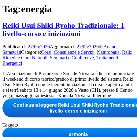
Tag:
energia
Reiki Usui Shiki Ryoho Tradizionale: 1
livello-corso e iniziazioni
Pubblicato il
27/05/2026
Aggiornato il
27/05/2026
di
Ananda
Saraswati
Categorie:
Corsi, Consulenze e Servizi
,
Naturopatia
,
Reiki
,
Rimedi e Cure Naturali
,
Seminari e Conferenze
,
Trattamenti
Energetici
L’Associazione di Promozione Sociale Nirvaira è lieta di annunciare
il weekend di corso teorico/pratico di primo livello del sistema Reiki
Usui Shiki Ryoho con le inerenti iniziazioni. Il corso è aperto a tutti
e si terrà sabato 13 e 14 giugno 2026 a Vasto (CH), presso il Centro
yoga, massaggi, radiestesia Kamala Nirvaira. Il termine …
Continua a leggere
Reiki Usui Shiki Ryoho Tradizionale
livello-corso e iniziazioni
Taggato
armonia