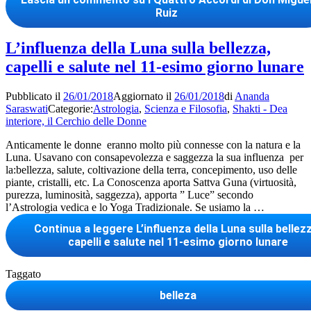
Ruiz
L’influenza della Luna sulla bellezza,
capelli e salute nel 11-esimo giorno lunare
Pubblicato il
26/01/2018
Aggiornato il
26/01/2018
di
Ananda
Saraswati
Categorie:
Astrologia
,
Scienza e Filosofia
,
Shakti - Dea
interiore, il Cerchio delle Donne
Anticamente le donne eranno molto più connesse con la natura e la
Luna. Usavano con consapevolezza e saggezza la sua influenza per
la:bellezza, salute, coltivazione della terra, concepimento, uso delle
piante, cristalli, etc. La Conoscenza aporta Sattva Guna (virtuosità,
purezza, luminosità, saggezza), apporta ” Luce” secondo
l’Astrologia vedica e lo Yoga Tradizionale. Se usiamo la …
Continua a leggere
L’influenza della Luna sulla bellez
capelli e salute nel 11-esimo giorno lunare
Taggato
belleza