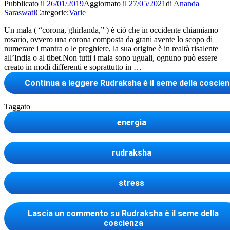
Pubblicato il
26/01/2019
Aggiornato il
27/05/2021
di
Ananda
Saraswati
Categorie:
Varie
Un mālā ( “corona, ghirlanda,” ) è ciò che in occidente chiamiamo
rosario, ovvero una corona composta da grani avente lo scopo di
numerare i mantra o le preghiere, la sua origine è in realtà risalente
all’India o al tibet.Non tutti i mala sono uguali, ognuno può essere
creato in modi differenti e soprattutto in …
Continua a leggere
Rudraksha è il seme della coscie
Taggato
energia
rudraksha
stress
Lascia un commento
su Rudraksha è il seme della
coscienza