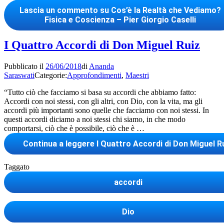
Lascia un commento
su Cos’è la Realtà che Vediamo?
Fisica e Coscienza – Pier Giorgio Caselli
I Quattro Accordi di Don Miguel Ruiz
Pubblicato il
26/06/2018
di
Ananda
Saraswati
Categorie:
Approfondimenti
,
Maestri
“Tutto ciò che facciamo si basa su accordi che abbiamo fatto:
Accordi con noi stessi, con gli altri, con Dio, con la vita, ma gli
accordi più importanti sono quelle che facciamo con noi stessi. In
questi accordi diciamo a noi stessi chi siamo, in che modo
comportarsi, ciò che è possibile, ciò che è …
Continua a leggere
I Quattro Accordi di Don Miguel R
Taggato
accordi
Dio