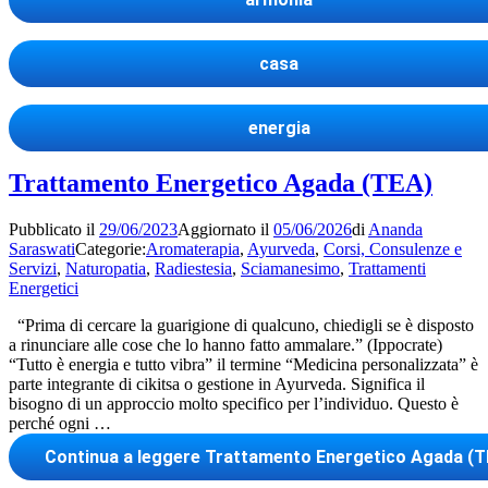
casa
energia
Trattamento Energetico Agada (TEA)
Pubblicato il
29/06/2023
Aggiornato il
05/06/2026
di
Ananda
Saraswati
Categorie:
Aromaterapia
,
Ayurveda
,
Corsi, Consulenze e
Servizi
,
Naturopatia
,
Radiestesia
,
Sciamanesimo
,
Trattamenti
Energetici
“Prima di cercare la guarigione di qualcuno, chiedigli se è disposto
a rinunciare alle cose che lo hanno fatto ammalare.” (Ippocrate)
“Tutto è energia e tutto vibra” il termine “Medicina personalizzata” è
parte integrante di cikitsa o gestione in Ayurveda. Significa il
bisogno di un approccio molto specifico per l’individuo. Questo è
perché ogni …
Continua a leggere
Trattamento Energetico Agada (T