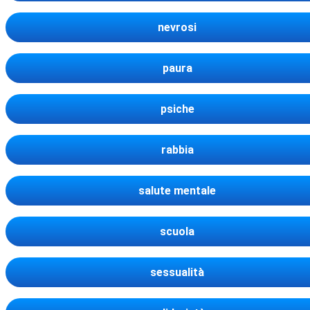
nevrosi
paura
psiche
rabbia
salute mentale
scuola
sessualità