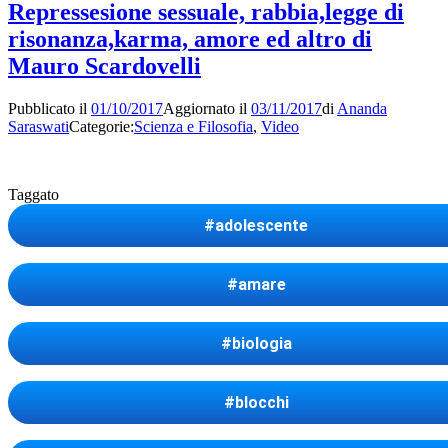
Repressesione sessuale, rabbia,legge di
risonanza,karma, amore ed altro di
Mauro Scardovelli
Pubblicato il
01/10/2017
Aggiornato il
03/11/2017
di
Ananda
Saraswati
Categorie:
Scienza e Filosofia
,
Video
Taggato
#adolescente
#amare
#biologia
#blocchi