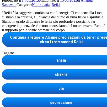
Pubblicato il
14/05/2015
Aggiornato il
15/05/2015
di
Ananda
Saraswati
Categorie:
Naturopatia
,
Reiki
“Reiki è la saggezza combinata con l’energia Ci connette alla Luce,
ci stimola la crescita, Ci bilancia dal punto di vista fisico e spirituale
Siamo in grado di guarire le ferite più profonde e possiamo far
emergere il potenziale che non conosciamo del nostro essere. Reiki è
il supporto per la salute ottimale del corpo. …
Continua a leggere
Alcune precisazioni da tener prese
circa i trattamenti Reiki
Taggato
ansia
chakra
chi
depressione