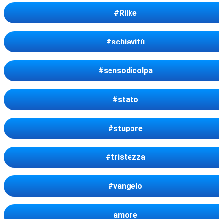
#Rilke
#schiavitù
#sensodicolpa
#stato
#stupore
#tristezza
#vangelo
amore