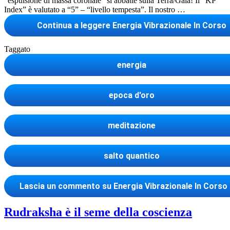
“espulsione di massa coronale” si abbatte sulla Terra/Gaia! Il “KP
Index” è valutato a “5” – “livello tempesta”. Il nostro …
Continua a leggere
Energia Vibrazionale In Corso
Taggato
energia
epoca d'oro
meditazione
salto quantico
Lascia un commento
su Energia Vibrazionale In Corso
Rudraksha è il seme della coscienza