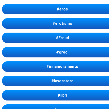
#eros
#erotismo
#Freud
#greci
#innamoramento
#lavoratore
#libri