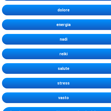
dolore
energia
nadi
reiki
salute
stress
vasto