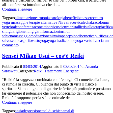
benessere psicofisico, sia per sé che per i propri cari, a partecipare
alla conferenza introduttiva che si …
Presentazione
Continua a leggere
corsi
Taggato
alimentazione
armonia
astrologia
benefici
benessere
centro
e
yoga massaggi e terapie alternative Nirvaira
cervicale
chakra
colonna
attività
vertebrale
conferenza
contatti
corsi
coscienza
cristalli
cristalloterapia
effica
A.P.S
shui
guarigione
hung gar
informazioni
mal di
Nirvaira-
schiena
massaggio
meditazione
nirvaira
pace
psicocibernetica
purificazio
Yoga
salvo
sciatica
spirito
vasto
yoga
yoga tradizionale
yoga vasto
Lascia un
(armonia
su
commento
per
Presentazione
mente,
corsi
corpo
Sensei Mikao Usui – cos’è Reiki
e
e
attività
anima)
Pubblicato il
03/03/2014
Aggiornato il
03/03/2014
di
Ananda
A.P.S
Saraswati
Categorie:
Reiki
,
Trattamenti Energetici
Nirvaira-
Yoga
“Reiki è la saggezza combinata con l’energia Ci connette alla Luce,
(armonia
ci stimola la crescita, Ci bilancia dal punto di vista il fisico e
per
spirituale Siamo in grado di guarire le ferite più profonde e possiamo
mente,
far emergere il potenziale che non conosciamo del nostro essere.
corpo
Reiki è il supporto per la salute ottimale del …
e
Sensei
Continua a leggere
anima)
Mikao
Taggato
ansia
depressione
mal di schiena
mal di
Usui