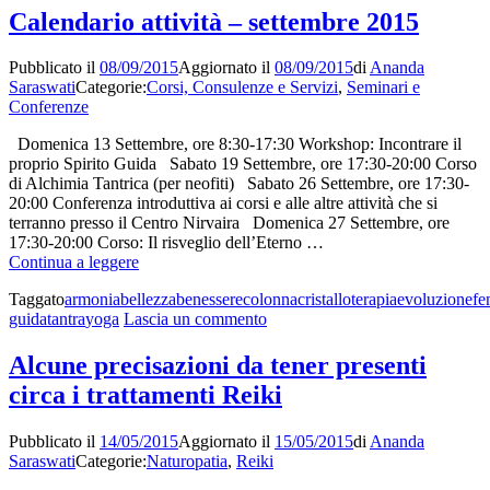
Reiki
una
Calendario attività – settembre 2015
ha
spiegazione
ora
scientifica
Pubblicato il
08/09/2015
Aggiornato il
08/09/2015
di
Ananda
una
Saraswati
Categorie:
Corsi, Consulenze e Servizi
,
Seminari e
spiegazio
Conferenze
scientifica
Domenica 13 Settembre, ore 8:30-17:30 Workshop: Incontrare il
proprio Spirito Guida Sabato 19 Settembre, ore 17:30-20:00 Corso
di Alchimia Tantrica (per neofiti) Sabato 26 Settembre, ore 17:30-
20:00 Conferenza introduttiva ai corsi e alle altre attività che si
terranno presso il Centro Nirvaira Domenica 27 Settembre, ore
17:30-20:00 Corso: Il risveglio dell’Eterno …
Calendario
Continua a leggere
attività
Taggato
armonia
bellezza
benessere
colonna
cristalloterapia
evoluzione
fe
–
su
guida
tantra
yoga
Lascia un commento
settembre
Calendario
2015
attività
Alcune precisazioni da tener presenti
–
circa i trattamenti Reiki
settembre
2015
Pubblicato il
14/05/2015
Aggiornato il
15/05/2015
di
Ananda
Saraswati
Categorie:
Naturopatia
,
Reiki