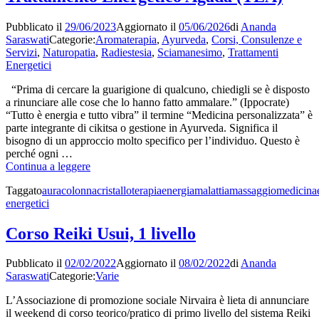
Shiki
e
Ryoho
iniziazioni
Pubblicato il
29/06/2023
Aggiornato il
05/06/2026
di
Ananda
Tradizionale:
Saraswati
Categorie:
Aromaterapia
,
Ayurveda
,
Corsi, Consulenze e
1
Servizi
,
Naturopatia
,
Radiestesia
,
Sciamanesimo
,
Trattamenti
livello-
Energetici
corso
e
“Prima di cercare la guarigione di qualcuno, chiedigli se è disposto
iniziazioni
a rinunciare alle cose che lo hanno fatto ammalare.” (Ippocrate)
“Tutto è energia e tutto vibra” il termine “Medicina personalizzata” è
parte integrante di cikitsa o gestione in Ayurveda. Significa il
bisogno di un approccio molto specifico per l’individuo. Questo è
perché ogni …
Trattamento
Continua a leggere
Energetico
Taggato
aura
colonna
cristalloterapia
energia
malattia
massaggio
medicina
Agada
energetici
(TEA)
Corso Reiki Usui, 1 livello
Pubblicato il
02/02/2022
Aggiornato il
08/02/2022
di
Ananda
Saraswati
Categorie:
Varie
L’Associazione di promozione sociale Nirvaira è lieta di annunciare
il weekend di corso teorico/pratico di primo livello del sistema Reiki