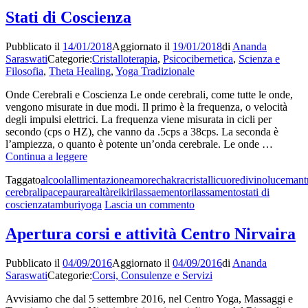
mille
spirituale
petali”
Stati di Coscienza
“Il
Loto
Pubblicato il
14/01/2018
Aggiornato il
19/01/2018
di
Ananda
dai
Saraswati
Categorie:
Cristalloterapia
,
Psicocibernetica
,
Scienza e
mille
Filosofia
,
Theta Healing
,
Yoga Tradizionale
petali”
Onde Cerebrali e Coscienza Le onde cerebrali, come tutte le onde,
vengono misurate in due modi. Il primo è la frequenza, o velocità
degli impulsi elettrici. La frequenza viene misurata in cicli per
secondo (cps o HZ), che vanno da .5cps a 38cps. La seconda è
l’ampiezza, o quanto è potente un’onda cerebrale. Le onde …
Stati
Continua a leggere
di
Taggato
alcool
allimentazione
amore
chakra
cristalli
cuore
divino
luce
mant
Coscienza
cerebrali
pace
paura
realtà
reiki
rilassaemento
rilassamento
stati di
su
coscienza
tamburi
yoga
Lascia un commento
Stati
di
Apertura corsi e attività Centro Nirvaira
Coscienza
Pubblicato il
04/09/2016
Aggiornato il
04/09/2016
di
Ananda
Saraswati
Categorie:
Corsi, Consulenze e Servizi
Avvisiamo che dal 5 settembre 2016, nel Centro Yoga, Massaggi e