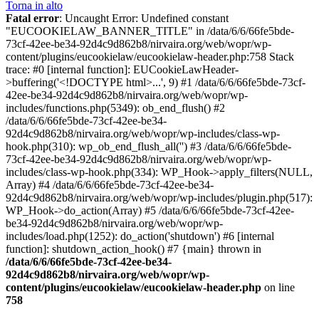
Torna in alto
Fatal error
: Uncaught Error: Undefined constant
"EUCOOKIELAW_BANNER_TITLE" in /data/6/6/66fe5bde-
73cf-42ee-be34-92d4c9d862b8/nirvaira.org/web/wopr/wp-
content/plugins/eucookielaw/eucookielaw-header.php:758 Stack
trace: #0 [internal function]: EUCookieLawHeader-
>buffering('<!DOCTYPE html>...', 9) #1 /data/6/6/66fe5bde-73cf-
42ee-be34-92d4c9d862b8/nirvaira.org/web/wopr/wp-
includes/functions.php(5349): ob_end_flush() #2
/data/6/6/66fe5bde-73cf-42ee-be34-
92d4c9d862b8/nirvaira.org/web/wopr/wp-includes/class-wp-
hook.php(310): wp_ob_end_flush_all('') #3 /data/6/6/66fe5bde-
73cf-42ee-be34-92d4c9d862b8/nirvaira.org/web/wopr/wp-
includes/class-wp-hook.php(334): WP_Hook->apply_filters(NULL,
Array) #4 /data/6/6/66fe5bde-73cf-42ee-be34-
92d4c9d862b8/nirvaira.org/web/wopr/wp-includes/plugin.php(517):
WP_Hook->do_action(Array) #5 /data/6/6/66fe5bde-73cf-42ee-
be34-92d4c9d862b8/nirvaira.org/web/wopr/wp-
includes/load.php(1252): do_action('shutdown') #6 [internal
function]: shutdown_action_hook() #7 {main} thrown in
/data/6/6/66fe5bde-73cf-42ee-be34-
92d4c9d862b8/nirvaira.org/web/wopr/wp-
content/plugins/eucookielaw/eucookielaw-header.php
on line
758