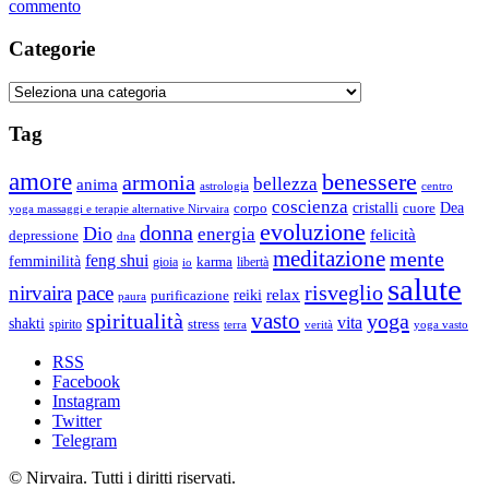
su
commento
Reiki
Categorie
Categorie
Tag
amore
benessere
armonia
bellezza
anima
astrologia
centro
coscienza
Dea
corpo
cristalli
cuore
yoga massaggi e terapie alternative Nirvaira
evoluzione
donna
Dio
energia
felicità
depressione
dna
meditazione
mente
feng shui
femminilità
gioia
karma
libertà
io
salute
risveglio
nirvaira
pace
relax
reiki
purificazione
paura
vasto
spiritualità
yoga
vita
shakti
spirito
stress
terra
verità
yoga vasto
RSS
Facebook
Instagram
Twitter
Telegram
© Nirvaira. Tutti i diritti riservati.