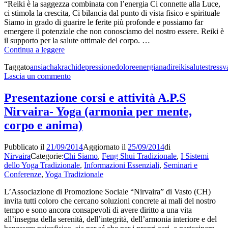
“Reiki è la saggezza combinata con l’energia Ci connette alla Luce,
ci stimola la crescita, Ci bilancia dal punto di vista fisico e spirituale
Siamo in grado di guarire le ferite più profonde e possiamo far
emergere il potenziale che non conosciamo del nostro essere. Reiki è
il supporto per la salute ottimale del corpo. …
Alcune
Continua a leggere
precisazioni
Taggato
ansia
chakra
chi
depressione
dolore
energia
nadi
reiki
salute
stress
v
da
su
Lascia un commento
tener
Alcune
presenti
precisazioni
circa
Presentazione corsi e attività A.P.S
da
i
Nirvaira- Yoga (armonia per mente,
tener
trattamenti
presenti
Reiki
corpo e anima)
circa
i
Pubblicato il
21/09/2014
Aggiornato il
25/09/2014
di
trattamenti
Nirvaira
Categorie:
Chi Siamo
,
Feng Shui Tradizionale
,
I Sistemi
Reiki
dello Yoga Tradizionale
,
Informazioni Essenziali
,
Seminari e
Conferenze
,
Yoga Tradizionale
L’Associazione di Promozione Sociale “Nirvaira” di Vasto (CH)
invita tutti coloro che cercano soluzioni concrete ai mali del nostro
tempo e sono ancora consapevoli di avere diritto a una vita
all’insegna della serenità, dell’integrità, dell’armonia interiore e del