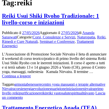
Tag:
reiki
Reiki Usui Shiki Ryoho Tradizionale: 1
livello-corso e iniziazioni
Pubblicato il
27/05/2026
Aggiornato il
27/05/2026
di
Ananda
Saraswati
Categorie:
Corsi, Consulenze e Servizi
,
Naturopatia
,
Reiki
,
Rimedi e Cure Naturali
,
Seminari e Conferenze
,
Trattamenti
Energetici
L’Associazione di Promozione Sociale Nirvaira è lieta di annunciare
il weekend di corso teorico/pratico di primo livello del sistema Reiki
Usui Shiki Ryoho con le inerenti iniziazioni. Il corso è aperto a tutti
e si terrà sabato 13 e 14 giugno 2026 a Vasto (CH), presso il Centro
yoga, massaggi, radiestesia Kamala Nirvaira. Il termine …
Reiki
Continua a leggere
Usui
Taggato
armonia
benessere
centro yoga massaggi e terapie alternative
Shiki
Nirvaira
corsi
energia
evoluzione
guarigione
iniziazione
nirvaira
primo
Ryoho
livello reiki
purificazione
reiki
reiki vasto
salute
spiritualità
vasto
Lascia
Tradizionale:
su
un commento
1
Reiki
livello-
Usui
corso
Trattamento Energetico Agada (TEA)