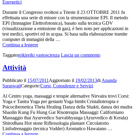
Energetici
Durante il Congresso svoltosi a Trieste il 23 OTTOBRE 2011 fu
effettuata una serie di misure con la strumentazione EPI. Il metodo
EPI (Immagine Elettrofotonica), basato sulla tecnica GDV
(visualizzazione a emissione di gas), è ben noto per applicazioni in
test medici, sportivi ed in acqua. Si basa sulla elaborazione tramite
computer di immagini della …
Misurazioni
Continua a leggere
sul
su
Taggato
reiki
reiki vasto
scienza
Lascia un commento
Reiki.
Misurazioni
Esperimenti
sul
effettuati
Attività
Reiki.
a
Esperimenti
Trieste.
Pubblicato il
15/07/2011
Aggiornato il
19/02/2013
di
Ananda
effettuati
Saraswati
Categorie:
Corsi, Consulenze e Servizi
a
Trieste.
Al Centro yoga, massaggi e terapie alternative Nirvaira trovi Corsi:
Yoga e Tantra Yoga per gestanti Yoga bimbi Cristalloterapia e
Psicocibernetica Theta Healing Danza della Shakti, danza dei mudra
Shaolin Kung Fu Hung Gar Risoterapia Massaggi: Californiano
Massaggio thai Ayurvedico Sarvabhyanga (Ayurvedico di Kerala)
Shirodhara Hot stone Riflessologia plantare Circolatorio
Linfodrenaggio (tecnica Vodder) Aromatico Hawaiano …
Attività
Continua a leggere