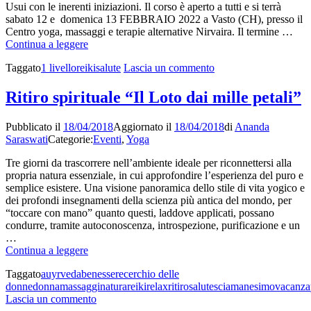
Usui con le inerenti iniziazioni. Il corso è aperto a tutti e si terrà
sabato 12 e domenica 13 FEBBRAIO 2022 a Vasto (CH), presso il
Centro yoga, massaggi e terapie alternative Nirvaira. Il termine …
Corso
Continua a leggere
Reiki
su
Taggato
1 livello
reiki
salute
Lascia un commento
Usui,
Corso
1
Reiki
livello
Ritiro spirituale “Il Loto dai mille petali”
Usui,
1
Pubblicato il
18/04/2018
Aggiornato il
18/04/2018
di
Ananda
livello
Saraswati
Categorie:
Eventi
,
Yoga
Tre giorni da trascorrere nell’ambiente ideale per riconnettersi alla
propria natura essenziale, in cui approfondire l’esperienza del puro e
semplice esistere. Una visione panoramica dello stile di vita yogico e
dei profondi insegnamenti della scienza più antica del mondo, per
“toccare con mano” quanto questi, laddove applicati, possano
condurre, tramite autoconoscenza, introspezione, purificazione e un
…
Ritiro
Continua a leggere
spirituale
Taggato
auyrveda
benessere
cerchio delle
“Il
donne
donna
massaggi
natura
reiki
relax
ritiro
salute
sciamanesimo
vacanza
Loto
su
Lascia un commento
dai
Ritiro