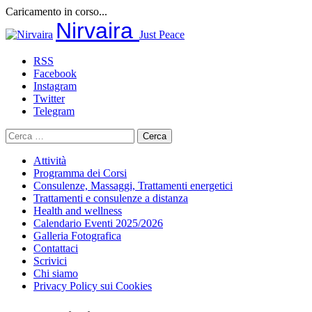
Caricamento in corso...
Salta
Nirvaira
Just Peace
al
contenuto
RSS
Facebook
Instagram
Twitter
Telegram
Ricerca
per:
Attività
Programma dei Corsi
Consulenze, Massaggi, Trattamenti energetici
Trattamenti e consulenze a distanza
Health and wellness
Calendario Eventi 2025/2026
Galleria Fotografica
Contattaci
Scrivici
Chi siamo
Privacy Policy sui Cookies