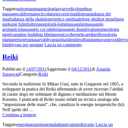
Taggato
astrogramma
astrologia
ayurvedico
bamboo
massage
californiano
circolatorio
corsi
cristalloterapia
danza dei
mudra
danza della shakti
energetico spirituale
feng shui
hot stone
hung
gar
kung fu
linfodrenaggio
lomi-lomi
massaggio
massaggio
aromatico
massaggio col miele
massaggio thai
nirvaira
numerologia
tantrica
palmo buddista tibetano
psicocibernetica
reiki
riflessologia
plantare
risoterapia
sarvabhyanga
shaolin
shirodhara
tantra
vasto
vodder
y
su
bimbi
yoga per gestanti
Lascia un commento
Attività
Reiki
Pubblicato il
14/07/2011
Aggiornato il
04/12/2011
di
Ananda
Saraswati
Categorie:
Reiki
Secondo la tradizione fu Mikao Usui, nato in Giappone nel 1865, a
sviluppare la pratica del Reiki affermando di avere ricevuto l’abilità
di curare dopo tre settimane di digiuno e meditazione sul Monte
Kurama. I praticanti di Reiki usano infatti un tecnica analoga alla
“imposizione delle mani”, che, canalizza le energie terapeutiche (ki).
Nell’aprile del …
Reiki
Continua a leggere
Taggato
energia
guarigione
malattia
nirvaira
reiki
vasto
Lascia un