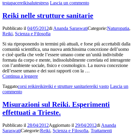
su
testa
pace
reiki
salute
stress
Lascia un commento
–
Sensei
cos’è
Mikao
Reiki
Reiki nelle strutture sanitarie
Usui
–
Pubblicato il
04/05/2012
di
Ananda Saraswati
Categorie:
Naturopatia
,
cos’è
Reiki
,
Scienza e Filosofia
Reiki
Si sta riproponendo in termini più attuali, e forse più accettabili dalla
comunità scientifica, una nuova antichissima concezione dell’uomo
e cioè quella che vede l’essere umano come un’unità indivisibile
formata da corpo e mente, indissolubilmente correlata ed interagente
con l’ambiente sociale, fisico e cosmologico. La nuova concezione
dell’essere umano e dei suoi rapporti con la …
Reiki
Continua a leggere
nelle
Taggato
corsi reiki
reiki
reiki e strutture sanitarie
reiki vasto
Lascia un
strutture
su
commento
sanitarie
Reiki
nelle
Misurazioni sul Reiki. Esperimenti
strutture
effettuati a Trieste.
sanitarie
Pubblicato il
28/04/2012
Aggiornato il
29/04/2012
di
Ananda
Saraswati
Categorie:
Reiki
,
Scienza e Filosofia
,
Trattamenti