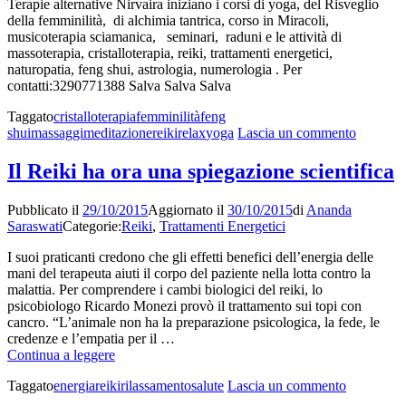
Terapie alternative Nirvaira iniziano i corsi di yoga, del Risveglio
della femminilità, di alchimia tantrica, corso in Miracoli,
musicoterapia sciamanica, seminari, raduni e le attività di
massoterapia, cristalloterapia, reiki, trattamenti energetici,
naturopatia, feng shui, astrologia, numerologia . Per
contatti:3290771388 Salva Salva Salva
Taggato
cristalloterapia
femminilità
feng
su
shui
massaggi
meditazione
reiki
relax
yoga
Lascia un commento
Apertura
corsi
Il Reiki ha ora una spiegazione scientifica
e
attività
Pubblicato il
29/10/2015
Aggiornato il
30/10/2015
di
Ananda
Centro
Saraswati
Categorie:
Reiki
,
Trattamenti Energetici
Nirvaira
I suoi praticanti credono che gli effetti benefici dell’energia delle
mani del terapeuta aiuti il corpo del paziente nella lotta contro la
malattia. Per comprendere i cambi biologici del reiki, lo
psicobiologo Ricardo Monezi provò il trattamento sui topi con
cancro. “L’animale non ha la preparazione psicologica, la fede, le
credenze e l’empatia per il …
Il
Continua a leggere
Reiki
su
Taggato
energia
reiki
rilassamento
salute
Lascia un commento
ha
Il
ora