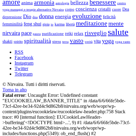
amore
benessere
armonia
bellezza
anima
astrologia
centro
coscienza
Dea
corpo
cristalli
cuore
yoga massaggi e terapie alternative Nirvaira
evoluzione
donna
Dio
energia
felicità
depressione
dna
meditazione
mente
feng shui
femminilità
gioia
karma
libertà
io
salute
risveglio
nirvaira
pace
relax
reiki
purificazione
paura
vasto
spiritualità
yoga
vita
shakti
spirito
stress
terra
verità
yoga vasto
RSS
Facebook
Instagram
Twitter
Telegram
© Nirvaira. Tutti i diritti riservati.
Torna in alto
Fatal error
: Uncaught Error: Undefined constant
"EUCOOKIELAW_BANNER_TITLE" in /data/6/6/66fe5bde-
73cf-42ee-be34-92d4c9d862b8/nirvaira.org/web/wopr/wp-
content/plugins/eucookielaw/eucookielaw-header.php:758 Stack
trace: #0 [internal function]: EUCookieLawHeader-
>buffering('<!DOCTYPE html>...', 9) #1 /data/6/6/66fe5bde-73cf-
42ee-be34-92d4c9d862b8/nirvaira.org/web/wopr/wp-
includes/functions.php(5349): ob_end_flush() #2