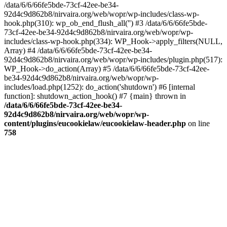
/data/6/6/66fe5bde-73cf-42ee-be34-
92d4c9d862b8/nirvaira.org/web/wopr/wp-includes/class-wp-
hook.php(310): wp_ob_end_flush_all('') #3 /data/6/6/66fe5bde-
73cf-42ee-be34-92d4c9d862b8/nirvaira.org/web/wopr/wp-
includes/class-wp-hook.php(334): WP_Hook->apply_filters(NULL,
Array) #4 /data/6/6/66fe5bde-73cf-42ee-be34-
92d4c9d862b8/nirvaira.org/web/wopr/wp-includes/plugin.php(517):
WP_Hook->do_action(Array) #5 /data/6/6/66fe5bde-73cf-42ee-
be34-92d4c9d862b8/nirvaira.org/web/wopr/wp-
includes/load.php(1252): do_action('shutdown') #6 [internal
function]: shutdown_action_hook() #7 {main} thrown in
/data/6/6/66fe5bde-73cf-42ee-be34-
92d4c9d862b8/nirvaira.org/web/wopr/wp-
content/plugins/eucookielaw/eucookielaw-header.php
on line
758