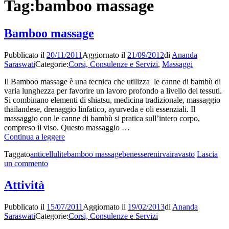
Tag:
bamboo massage
Bamboo massage
Pubblicato il
20/11/2011
Aggiornato il
21/09/2012
di
Ananda
Saraswati
Categorie:
Corsi, Consulenze e Servizi
,
Massaggi
Il Bamboo massage è una tecnica che utilizza le canne di bambù di
varia lunghezza per favorire un lavoro profondo a livello dei tessuti.
Si combinano elementi di shiatsu, medicina tradizionale, massaggio
thailandese, drenaggio linfatico, ayurveda e oli essenziali. Il
massaggio con le canne di bambù si pratica sull’intero corpo,
compreso il viso. Questo massaggio …
Bamboo
Continua a leggere
massage
Taggato
anticellulite
bamboo massage
benessere
nirvaira
vasto
Lascia
su
un commento
Bamboo
massage
Attività
Pubblicato il
15/07/2011
Aggiornato il
19/02/2013
di
Ananda
Saraswati
Categorie:
Corsi, Consulenze e Servizi