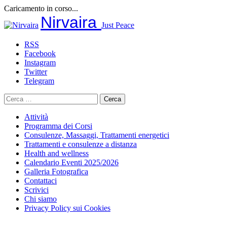
Caricamento in corso...
Salta
Nirvaira
Just Peace
al
contenuto
RSS
Facebook
Instagram
Twitter
Telegram
Ricerca
per:
Attività
Programma dei Corsi
Consulenze, Massaggi, Trattamenti energetici
Trattamenti e consulenze a distanza
Health and wellness
Calendario Eventi 2025/2026
Galleria Fotografica
Contattaci
Scrivici
Chi siamo
Privacy Policy sui Cookies