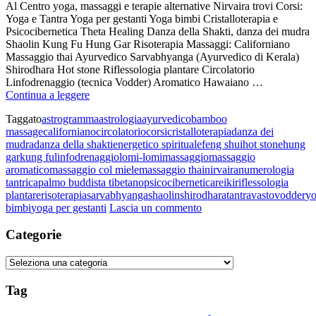
Al Centro yoga, massaggi e terapie alternative Nirvaira trovi Corsi:
Yoga e Tantra Yoga per gestanti Yoga bimbi Cristalloterapia e
Psicocibernetica Theta Healing Danza della Shakti, danza dei mudra
Shaolin Kung Fu Hung Gar Risoterapia Massaggi: Californiano
Massaggio thai Ayurvedico Sarvabhyanga (Ayurvedico di Kerala)
Shirodhara Hot stone Riflessologia plantare Circolatorio
Linfodrenaggio (tecnica Vodder) Aromatico Hawaiano …
Attività
Continua a leggere
Taggato
astrogramma
astrologia
ayurvedico
bamboo
massage
californiano
circolatorio
corsi
cristalloterapia
danza dei
mudra
danza della shakti
energetico spirituale
feng shui
hot stone
hung
gar
kung fu
linfodrenaggio
lomi-lomi
massaggio
massaggio
aromatico
massaggio col miele
massaggio thai
nirvaira
numerologia
tantrica
palmo buddista tibetano
psicocibernetica
reiki
riflessologia
plantare
risoterapia
sarvabhyanga
shaolin
shirodhara
tantra
vasto
vodder
y
su
bimbi
yoga per gestanti
Lascia un commento
Attività
Categorie
Categorie
Tag