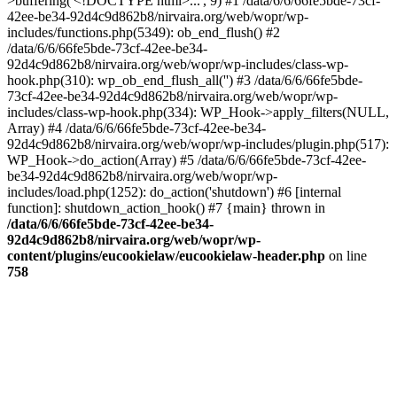
>buffering('<!DOCTYPE html>...', 9) #1 /data/6/6/66fe5bde-73cf-
42ee-be34-92d4c9d862b8/nirvaira.org/web/wopr/wp-
includes/functions.php(5349): ob_end_flush() #2
/data/6/6/66fe5bde-73cf-42ee-be34-
92d4c9d862b8/nirvaira.org/web/wopr/wp-includes/class-wp-
hook.php(310): wp_ob_end_flush_all('') #3 /data/6/6/66fe5bde-
73cf-42ee-be34-92d4c9d862b8/nirvaira.org/web/wopr/wp-
includes/class-wp-hook.php(334): WP_Hook->apply_filters(NULL,
Array) #4 /data/6/6/66fe5bde-73cf-42ee-be34-
92d4c9d862b8/nirvaira.org/web/wopr/wp-includes/plugin.php(517):
WP_Hook->do_action(Array) #5 /data/6/6/66fe5bde-73cf-42ee-
be34-92d4c9d862b8/nirvaira.org/web/wopr/wp-
includes/load.php(1252): do_action('shutdown') #6 [internal
function]: shutdown_action_hook() #7 {main} thrown in
/data/6/6/66fe5bde-73cf-42ee-be34-
92d4c9d862b8/nirvaira.org/web/wopr/wp-
content/plugins/eucookielaw/eucookielaw-header.php
on line
758