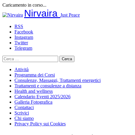
Caricamento in corso...
Salta
Nirvaira
Just Peace
al
contenuto
RSS
Facebook
Instagram
Twitter
Telegram
Ricerca
per:
Attività
Programma dei Corsi
Consulenze, Massaggi, Trattamenti energetici
Trattamenti e consulenze a distanza
Health and wellness
Calendario Eventi 2025/2026
Galleria Fotografica
Contattaci
Scrivici
Chi siamo
Privacy Policy sui Cookies