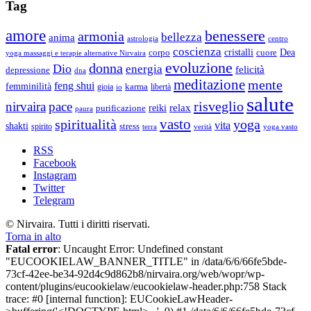
Tag
amore
benessere
armonia
bellezza
anima
astrologia
centro
coscienza
Dea
corpo
cristalli
cuore
yoga massaggi e terapie alternative Nirvaira
evoluzione
donna
Dio
energia
felicità
depressione
dna
meditazione
mente
feng shui
femminilità
gioia
karma
libertà
io
salute
risveglio
nirvaira
pace
relax
reiki
purificazione
paura
vasto
spiritualità
yoga
vita
shakti
spirito
stress
terra
verità
yoga vasto
RSS
Facebook
Instagram
Twitter
Telegram
© Nirvaira. Tutti i diritti riservati.
Torna in alto
Fatal error
: Uncaught Error: Undefined constant
"EUCOOKIELAW_BANNER_TITLE" in /data/6/6/66fe5bde-
73cf-42ee-be34-92d4c9d862b8/nirvaira.org/web/wopr/wp-
content/plugins/eucookielaw/eucookielaw-header.php:758 Stack
trace: #0 [internal function]: EUCookieLawHeader-