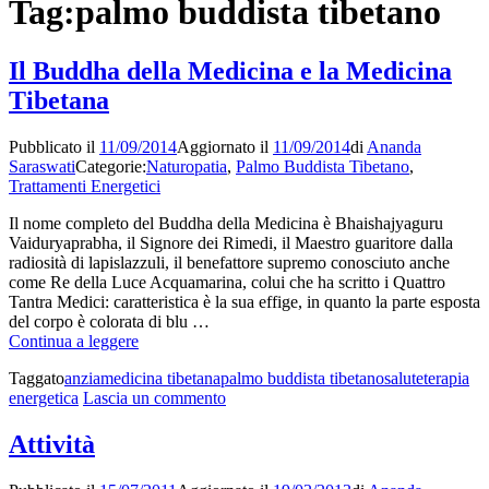
Tag:
palmo buddista tibetano
Il Buddha della Medicina e la Medicina
Tibetana
Pubblicato il
11/09/2014
Aggiornato il
11/09/2014
di
Ananda
Saraswati
Categorie:
Naturopatia
,
Palmo Buddista Tibetano
,
Trattamenti Energetici
Il nome completo del Buddha della Medicina è Bhaishajyaguru
Vaiduryaprabha, il Signore dei Rimedi, il Maestro guaritore dalla
radiosità di lapislazzuli, il benefattore supremo conosciuto anche
come Re della Luce Acquamarina, colui che ha scritto i Quattro
Tantra Medici: caratteristica è la sua effige, in quanto la parte esposta
del corpo è colorata di blu …
Il
Continua a leggere
Buddha
Taggato
anzia
medicina tibetana
palmo buddista tibetano
salute
terapia
della
su
energetica
Lascia un commento
Medicina
Il
e
Buddha
la
Attività
della
Medicina
Medicina
Tibetana