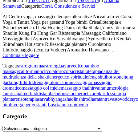
Pubblicato il
15/07/2011
Aggiornato il
19/02/2013
di
Ananda
e
Saraswati
Categorie:
Corsi, Consulenze e Servizi
la
Medicina
Al Centro yoga, massaggi e terapie alternative Nirvaira trovi Corsi:
Tibetana
Yoga e Tantra Yoga per gestanti Yoga bimbi Cristalloterapia e
Psicocibernetica Theta Healing Danza della Shakti, danza dei mudra
Shaolin Kung Fu Hung Gar Risoterapia Massaggi: Californiano
Massaggio thai Ayurvedico Sarvabhyanga (Ayurvedico di Kerala)
Shirodhara Hot stone Riflessologia plantare Circolatorio
Linfodrenaggio (tecnica Vodder) Aromatico Hawaiano …
Attività
Continua a leggere
Taggato
astrogramma
astrologia
ayurvedico
bamboo
massage
californiano
circolatorio
corsi
cristalloterapia
danza dei
mudra
danza della shakti
energetico spirituale
feng shui
hot stone
hung
gar
kung fu
linfodrenaggio
lomi-lomi
massaggio
massaggio
aromatico
massaggio col miele
massaggio thai
nirvaira
numerologia
tantrica
palmo buddista tibetano
psicocibernetica
reiki
riflessologia
plantare
risoterapia
sarvabhyanga
shaolin
shirodhara
tantra
vasto
vodder
y
su
bimbi
yoga per gestanti
Lascia un commento
Attività
Categorie
Categorie