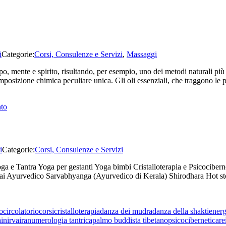
i
Categorie:
Corsi, Consulenze e Servizi
,
Massaggi
 mente e spirito, risultando, per esempio, uno dei metodi naturali più effi
 composizione chimica peculiare unica. Gli oli essenziali, che traggono le
su
to
Massaggio
aromatico
i
Categorie:
Corsi, Consulenze e Servizi
Yoga e Tantra Yoga per gestanti Yoga bimbi Cristalloterapia e Psicocibe
 Ayurvedico Sarvabhyanga (Ayurvedico di Kerala) Shirodhara Hot stone
o
circolatorio
corsi
cristalloterapia
danza dei mudra
danza della shakti
energ
i
nirvaira
numerologia tantrica
palmo buddista tibetano
psicocibernetica
re