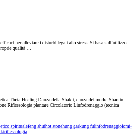
caci per alleviare i disturbi legati allo stress. Si basa sull’utilizzo
 proprie qualità …
rnetica Theta Healing Danza della Shakti, danza dei mudra Shaolin
 Riflessologia plantare Circolatorio Linfodrenaggio (tecnica
etico spirituale
feng shui
hot stone
hung gar
kung fu
linfodrenaggio
lomi-
iki
riflessologia