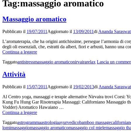
Tag:
massaggio aromatico
Massaggio aromatico
Pubblicato il
19/07/2011
Aggiornato il
13/09/2011
di
Ananda Saraswat
L’aromaterapia, che ha origini antichissime, persegue l’armonia di corpo,
degli oli essenziali, che, estratti da alberi, fiori e arbusti, hanno una
Massaggio
Continua a leggere
aromatico
Taggato
antistress
massaggio aromatico
nirvaira
relax
Lascia un commen
Attività
Pubblicato il
15/07/2011
Aggiornato il
19/02/2013
di
Ananda Saraswat
Al Centro yoga, massaggi e terapie alternative Nirvaira trovi Corsi: 
Kung Fu Hung Gar Risoterapia Massaggi: Californiano Massaggio thai
Vodder) Aromatico Hawaiano …
Attività
Continua a leggere
Taggato
astrogramma
astrologia
ayurvedico
bamboo massage
californian
lomi
massaggio
massaggio aromatico
massaggio col miele
massaggio tha