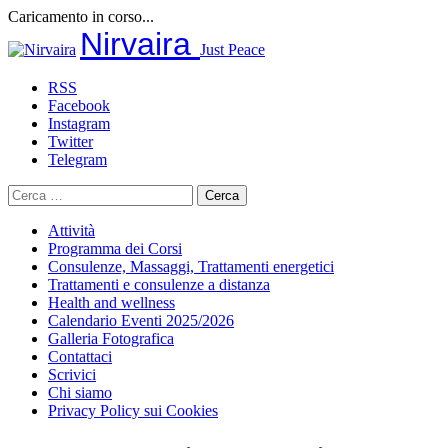
Caricamento in corso...
Salta
Nirvaira
Just Peace
al
contenuto
RSS
Facebook
Instagram
Twitter
Telegram
Ricerca
per:
Attività
Programma dei Corsi
Consulenze, Massaggi, Trattamenti energetici
Trattamenti e consulenze a distanza
Health and wellness
Calendario Eventi 2025/2026
Galleria Fotografica
Contattaci
Scrivici
Chi siamo
Privacy Policy sui Cookies