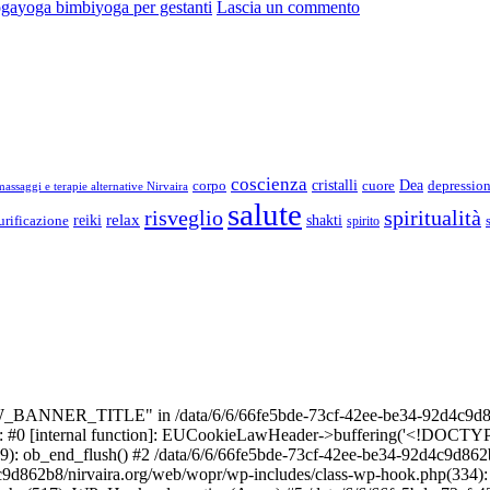
su
oga
yoga bimbi
yoga per gestanti
Lascia un commento
Attività
coscienza
Dea
corpo
cristalli
cuore
depressio
assaggi e terapie alternative Nirvaira
salute
risveglio
spiritualità
relax
reiki
shakti
urificazione
spirito
_BANNER_TITLE" in /data/6/6/66fe5bde-73cf-42ee-be34-92d4c9d86
e: #0 [internal function]: EUCookieLawHeader->buffering('<!DOCTYPE 
9): ob_end_flush() #2 /data/6/6/66fe5bde-73cf-42ee-be34-92d4c9d862
4c9d862b8/nirvaira.org/web/wopr/wp-includes/class-wp-hook.php(334)