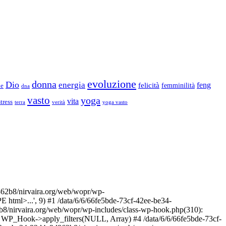
evoluzione
donna
Dio
energia
felicità
feng
femminilità
ne
dna
vasto
yoga
vita
stress
terra
verità
yoga vasto
2b8/nirvaira.org/web/wopr/wp-
html>...', 9) #1 /data/6/6/66fe5bde-73cf-42ee-be34-
b8/nirvaira.org/web/wopr/wp-includes/class-wp-hook.php(310):
: WP_Hook->apply_filters(NULL, Array) #4 /data/6/6/66fe5bde-73cf-