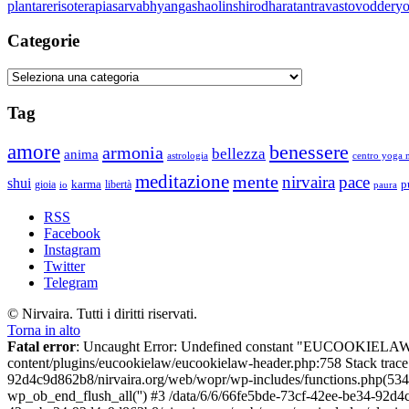
plantare
risoterapia
sarvabhyanga
shaolin
shirodhara
tantra
vasto
vodder
y
Categorie
Categorie
Tag
amore
benessere
armonia
bellezza
anima
astrologia
centro yoga m
meditazione
mente
nirvaira
pace
shui
p
gioia
karma
libertà
io
paura
RSS
Facebook
Instagram
Twitter
Telegram
© Nirvaira. Tutti i diritti riservati.
Torna in alto
Fatal error
: Uncaught Error: Undefined constant "EUCOOKIELAW
content/plugins/eucookielaw/eucookielaw-header.php:758 Stack trac
92d4c9d862b8/nirvaira.org/web/wopr/wp-includes/functions.php(534
wp_ob_end_flush_all('') #3 /data/6/6/66fe5bde-73cf-42ee-be34-92d