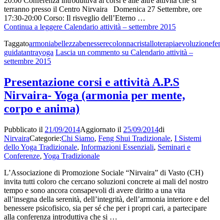
20:00 Conferenza introduttiva ai corsi e alle altre attività che si
terranno presso il Centro Nirvaira Domenica 27 Settembre, ore
17:30-20:00 Corso: Il risveglio dell’Eterno …
Continua a leggere
Calendario attività – settembre 2015
Taggato
armonia
bellezza
benessere
colonna
cristalloterapia
evoluzione
fe
guida
tantra
yoga
Lascia un commento
su Calendario attività –
settembre 2015
Presentazione corsi e attività A.P.S
Nirvaira- Yoga (armonia per mente,
corpo e anima)
Pubblicato il
21/09/2014
Aggiornato il
25/09/2014
di
Nirvaira
Categorie:
Chi Siamo
,
Feng Shui Tradizionale
,
I Sistemi
dello Yoga Tradizionale
,
Informazioni Essenziali
,
Seminari e
Conferenze
,
Yoga Tradizionale
L’Associazione di Promozione Sociale “Nirvaira” di Vasto (CH)
invita tutti coloro che cercano soluzioni concrete ai mali del nostro
tempo e sono ancora consapevoli di avere diritto a una vita
all’insegna della serenità, dell’integrità, dell’armonia interiore e del
benessere psicofisico, sia per sé che per i propri cari, a partecipare
alla conferenza introduttiva che si …