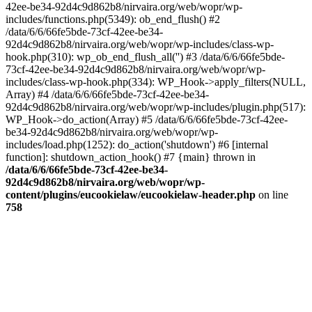
42ee-be34-92d4c9d862b8/nirvaira.org/web/wopr/wp-
includes/functions.php(5349): ob_end_flush() #2
/data/6/6/66fe5bde-73cf-42ee-be34-
92d4c9d862b8/nirvaira.org/web/wopr/wp-includes/class-wp-
hook.php(310): wp_ob_end_flush_all('') #3 /data/6/6/66fe5bde-
73cf-42ee-be34-92d4c9d862b8/nirvaira.org/web/wopr/wp-
includes/class-wp-hook.php(334): WP_Hook->apply_filters(NULL,
Array) #4 /data/6/6/66fe5bde-73cf-42ee-be34-
92d4c9d862b8/nirvaira.org/web/wopr/wp-includes/plugin.php(517):
WP_Hook->do_action(Array) #5 /data/6/6/66fe5bde-73cf-42ee-
be34-92d4c9d862b8/nirvaira.org/web/wopr/wp-
includes/load.php(1252): do_action('shutdown') #6 [internal
function]: shutdown_action_hook() #7 {main} thrown in
/data/6/6/66fe5bde-73cf-42ee-be34-
92d4c9d862b8/nirvaira.org/web/wopr/wp-
content/plugins/eucookielaw/eucookielaw-header.php
on line
758