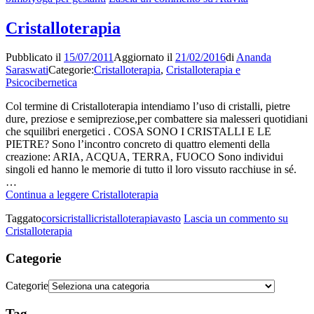
Cristalloterapia
Pubblicato il
15/07/2011
Aggiornato il
21/02/2016
di
Ananda
Saraswati
Categorie:
Cristalloterapia
,
Cristalloterapia e
Psicocibernetica
Col termine di Cristalloterapia intendiamo l’uso di cristalli, pietre
dure, preziose e semipreziose,per combattere sia malesseri quotidiani
che squilibri energetici . COSA SONO I CRISTALLI E LE
PIETRE? Sono l’incontro concreto di quattro elementi della
creazione: ARIA, ACQUA, TERRA, FUOCO Sono individui
singoli ed hanno le memorie di tutto il loro vissuto racchiuse in sé.
…
Continua a leggere
Cristalloterapia
Taggato
corsi
cristalli
cristalloterapia
vasto
Lascia un commento
su
Cristalloterapia
Categorie
Categorie
Tag