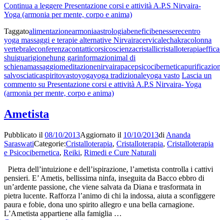
Continua a leggere
Presentazione corsi e attività A.P.S Nirvaira-
Yoga (armonia per mente, corpo e anima)
Taggato
alimentazione
armonia
astrologia
benefici
benessere
centro
yoga massaggi e terapie alternative Nirvaira
cervicale
chakra
colonna
vertebrale
conferenza
contatti
corsi
coscienza
cristalli
cristalloterapia
effica
shui
guarigione
hung gar
informazioni
mal di
schiena
massaggio
meditazione
nirvaira
pace
psicocibernetica
purificazio
salvo
sciatica
spirito
vasto
yoga
yoga tradizionale
yoga vasto
Lascia un
commento
su Presentazione corsi e attività A.P.S Nirvaira- Yoga
(armonia per mente, corpo e anima)
Ametista
Pubblicato il
08/10/2013
Aggiornato il
10/10/2013
di
Ananda
Saraswati
Categorie:
Cristalloterapia
,
Cristalloterapia
,
Cristalloterapia
e Psicocibernetica
,
Reiki
,
Rimedi e Cure Naturali
Pietra dell’intuizione e dell’ispirazione, l’ametista controlla i cattivi
pensieri. E’ Ametis, bellissima ninfa, inseguita da Bacco ebbro di
un’ardente passione, che viene salvata da Diana e trasformata in
pietra lucente. Rafforza l’animo di chi la indossa, aiuta a sconfiggere
paura e fobie, dona uno spirito allegro e una bella carnagione.
L’Ametista appartiene alla famiglia …