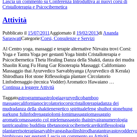
Lascia un commento
su Conferenza Introduttiva ai nuovi corsi di
Cristalloterapia e Psicocibernetica
Attività
Pubblicato il
15/07/2011
Aggiornato il
19/02/2013
di
Ananda
Saraswati
Categorie:
Corsi, Consulenze e Servizi
Al Centro yoga, massaggi e terapie alternative Nirvaira trovi Corsi:
Yoga e Tantra Yoga per gestanti Yoga bimbi Cristalloterapia e
Psicocibernetica Theta Healing Danza della Shakti, danza dei mudra
Shaolin Kung Fu Hung Gar Risoterapia Massaggi: Californiano
Massaggio thai Ayurvedico Sarvabhyanga (Ayurvedico di Kerala)
Shirodhara Hot stone Riflessologia plantare Circolatorio
Linfodrenaggio (tecnica Vodder) Aromatico Hawaiano …
Continua a leggere
Attività
Taggato
astrogramma
astrologia
ayurvedico
bamboo
massage
californiano
circolatorio
corsi
cristalloterapia
danza dei
mudra
danza della shakti
energetico spirituale
feng shui
hot stone
hung
gar
kung fu
linfodrenaggio
lomi-lomi
massaggio
massaggio
aromatico
massaggio col miele
massaggio thai
nirvaira
numerologia
tantrica
palmo buddista tibetano
psicocibernetica
reiki
riflessologia
plantare
risoterapia
sarvabhyanga
shaolin
shirodhara
tantra
vasto
vodder
y
bimbi
yoga per gestanti
Lascia un commento
su Attività