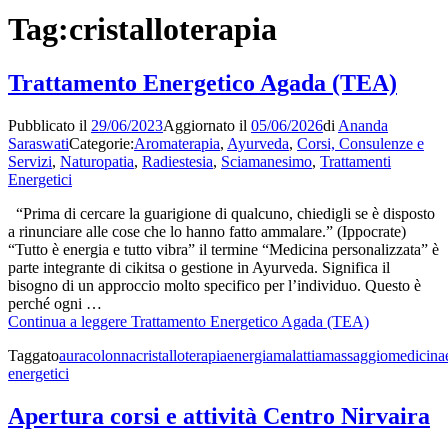
Tag:
cristalloterapia
Trattamento Energetico Agada (TEA)
Pubblicato il
29/06/2023
Aggiornato il
05/06/2026
di
Ananda
Saraswati
Categorie:
Aromaterapia
,
Ayurveda
,
Corsi, Consulenze e
Servizi
,
Naturopatia
,
Radiestesia
,
Sciamanesimo
,
Trattamenti
Energetici
“Prima di cercare la guarigione di qualcuno, chiedigli se è disposto
a rinunciare alle cose che lo hanno fatto ammalare.” (Ippocrate)
“Tutto è energia e tutto vibra” il termine “Medicina personalizzata” è
parte integrante di cikitsa o gestione in Ayurveda. Significa il
bisogno di un approccio molto specifico per l’individuo. Questo è
perché ogni …
Continua a leggere
Trattamento Energetico Agada (TEA)
Taggato
aura
colonna
cristalloterapia
energia
malattia
massaggio
medicina
energetici
Apertura corsi e attività Centro Nirvaira