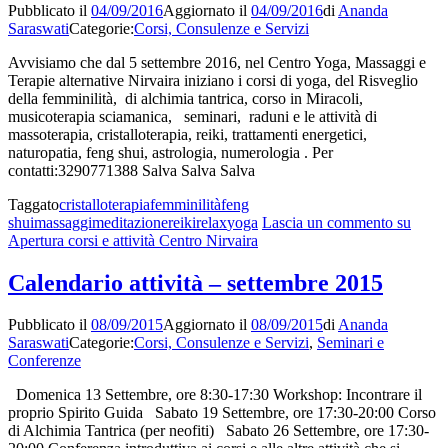
Pubblicato il
04/09/2016
Aggiornato il
04/09/2016
di
Ananda
Saraswati
Categorie:
Corsi, Consulenze e Servizi
Avvisiamo che dal 5 settembre 2016, nel Centro Yoga, Massaggi e
Terapie alternative Nirvaira iniziano i corsi di yoga, del Risveglio
della femminilità, di alchimia tantrica, corso in Miracoli,
musicoterapia sciamanica, seminari, raduni e le attività di
massoterapia, cristalloterapia, reiki, trattamenti energetici,
naturopatia, feng shui, astrologia, numerologia . Per
contatti:3290771388 Salva Salva Salva
Taggato
cristalloterapia
femminilità
feng
shui
massaggi
meditazione
reiki
relax
yoga
Lascia un commento
su
Apertura corsi e attività Centro Nirvaira
Calendario attività – settembre 2015
Pubblicato il
08/09/2015
Aggiornato il
08/09/2015
di
Ananda
Saraswati
Categorie:
Corsi, Consulenze e Servizi
,
Seminari e
Conferenze
Domenica 13 Settembre, ore 8:30-17:30 Workshop: Incontrare il
proprio Spirito Guida Sabato 19 Settembre, ore 17:30-20:00 Corso
di Alchimia Tantrica (per neofiti) Sabato 26 Settembre, ore 17:30-