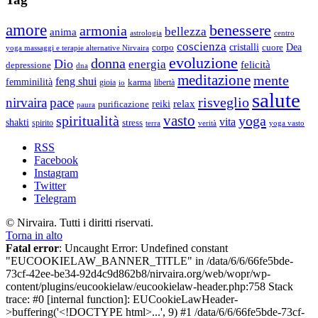
amore
benessere
armonia
bellezza
anima
astrologia
centro
coscienza
Dea
corpo
cristalli
cuore
yoga massaggi e terapie alternative Nirvaira
evoluzione
donna
Dio
energia
felicità
depressione
dna
meditazione
mente
feng shui
femminilità
gioia
karma
libertà
io
salute
risveglio
nirvaira
pace
relax
reiki
purificazione
paura
vasto
spiritualità
yoga
vita
shakti
spirito
stress
terra
verità
yoga vasto
RSS
Facebook
Instagram
Twitter
Telegram
© Nirvaira. Tutti i diritti riservati.
Torna in alto
Fatal error
: Uncaught Error: Undefined constant
"EUCOOKIELAW_BANNER_TITLE" in /data/6/6/66fe5bde-
73cf-42ee-be34-92d4c9d862b8/nirvaira.org/web/wopr/wp-
content/plugins/eucookielaw/eucookielaw-header.php:758 Stack
trace: #0 [internal function]: EUCookieLawHeader-
>buffering('<!DOCTYPE html>...', 9) #1 /data/6/6/66fe5bde-73cf-