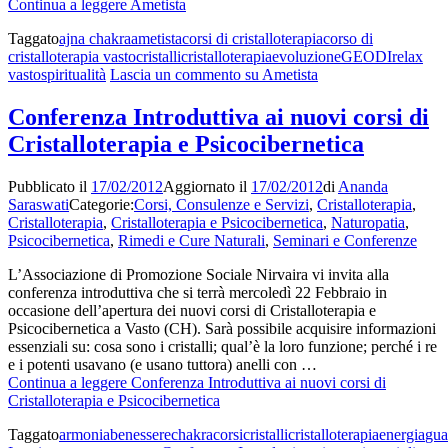
Continua a leggere
Ametista
Taggato
ajna chakra
ametista
corsi di cristalloterapia
corso di
cristalloterapia vasto
cristalli
cristalloterapia
evoluzione
GEODI
relax
vasto
spiritualità
Lascia un commento
su Ametista
Conferenza Introduttiva ai nuovi corsi di
Cristalloterapia e Psicocibernetica
Pubblicato il
17/02/2012
Aggiornato il
17/02/2012
di
Ananda
Saraswati
Categorie:
Corsi, Consulenze e Servizi
,
Cristalloterapia
,
Cristalloterapia
,
Cristalloterapia e Psicocibernetica
,
Naturopatia
,
Psicocibernetica
,
Rimedi e Cure Naturali
,
Seminari e Conferenze
L’Associazione di Promozione Sociale Nirvaira vi invita alla
conferenza introduttiva che si terrà mercoledì 22 Febbraio in
occasione dell’apertura dei nuovi corsi di Cristalloterapia e
Psicocibernetica a Vasto (CH). Sarà possibile acquisire informazioni
essenziali su: cosa sono i cristalli; qual’è la loro funzione; perché i re
e i potenti usavano (e usano tuttora) anelli con …
Continua a leggere
Conferenza Introduttiva ai nuovi corsi di
Cristalloterapia e Psicocibernetica
Taggato
armonia
benessere
chakra
corsi
cristalli
cristalloterapia
energia
gua