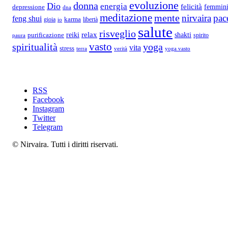
evoluzione
donna
Dio
energia
felicità
femmini
depressione
dna
meditazione
mente
nirvaira
pac
feng shui
gioia
karma
libertà
io
salute
risveglio
relax
reiki
shakti
purificazione
spirito
paura
vasto
spiritualità
yoga
vita
stress
terra
verità
yoga vasto
RSS
Facebook
Instagram
Twitter
Telegram
© Nirvaira. Tutti i diritti riservati.