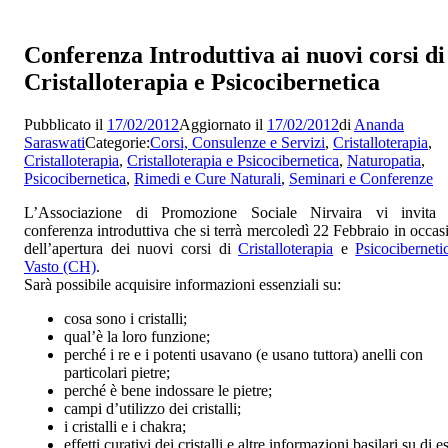
Conferenza Introduttiva ai nuovi corsi di
Cristalloterapia e Psicocibernetica
Pubblicato il
17/02/2012
Aggiornato il
17/02/2012
di
Ananda
Saraswati
Categorie:
Corsi, Consulenze e Servizi
,
Cristalloterapia
,
Cristalloterapia
,
Cristalloterapia e Psicocibernetica
,
Naturopatia
,
Psicocibernetica
,
Rimedi e Cure Naturali
,
Seminari e Conferenze
L’Associazione di Promozione Sociale Nirvaira vi invita 
conferenza introduttiva che si terrà mercoledì 22 Febbraio in occas
dell’apertura dei nuovi corsi di
Cristalloterapia
e
Psicociberneti
Vasto (CH)
.
Sarà possibile acquisire informazioni essenziali su:
cosa sono i cristalli;
qual’è la loro funzione;
perché i re e i potenti usavano (e usano tuttora) anelli con
particolari pietre;
perché è bene indossare le pietre;
campi d’utilizzo dei cristalli;
i cristalli e i chakra;
effetti curativi dei cristalli e altre informazioni basilari su di es