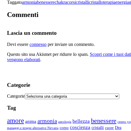
Taggato
armonia
benessere
chakra
corsi
cristalli
cristalloterapia
energia
g
Commenti
Lascia un commento
Devi essere
connesso
per inviare un commento.
Questo sito usa Akismet per ridurre lo spam.
Scopri come i tuoi dat
vengono elaborati
.
Categorie
Categorie
Tag
amore
benessere
armonia
bellezza
anima
astrologia
centro yo
coscienza
Dea
corpo
cristalli
cuore
massaggi e terapie alternative Nirvaira