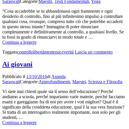
Saraswati
Categorie:
Maestri
,
Testi Fondamentali
,
Yoga
“Cosa accadrebbe se tu abbandonassi ogni frammento e ogni
desiderio di controllo, fino al più infinitesimo impulso a controllare
qualsiasi cosa, ovunque, compreso tutto ciò che potrebbe accaderti
in questo stesso istante? Immagina di poter rinunciare
completamente e definitivamente al controllo, a qualsiasi livello. Se
tu fossi in grado di rinunciarvi in modo totale e …
Il
Continua a leggere
gioiello
su
Taggato
controllo
libertà
mente
pace
verità
Lascia un commento
che
Il
già
gioiello
possiedi
Ai giovani
che
in
già
tasca
Pubblicato il
13/10/2016
di
Ananda
possiedi
–
Saraswati
Categorie:
Approfondimenti
,
Maestri
,
Scienza e Filosofia
in
Adyashanti
tasca
Vi siete mai chiesti quale sia il senso dell’educazione? Perché
–
andiamo a scuola, perché impariamo varie materie, perché facciamo
Adyashan
esami e gareggiamo fra di noi per avere i voti migliori? Qual è il
significato della cosiddetta educazione, qual è la sua vera funzione?
Si tratta di un interrogativo realmente importante, non solo per gli
studenti, …
Ai
Continua a leggere
giovani