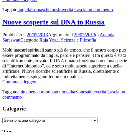
non
Raggiungere
verità
su
Taggato
bugie
falso
maschera
osho
verità
Lascia un commento
l’Autenticità
Osho:
Raggiung
Nuove scoperte sul DNA in Russia
l’Autentici
Pubblicato il
20/05/2013
Aggiornato il
20/05/2013
di
Ananda
Saraswati
Categorie:
Raja Yoga
,
Scienza e Filosofia
Molti maestri spirituali sanno già da tempo, che il nostro corpo può
essere programmato da lingua, parole e pensieri. Ora questo è stato
scientificamente provato. Il DNA umano funziona come una specie
di “Internet biologico”, ed è sotto molti aspetti superiore a quello
artificiale. Nuove ricerche scientifiche in Russia, direttamente o
indirettamente, spiegano fenomeni quali …
Nuove
Continua a leggere
scoperte
Taggato
anima
bene
corpo
dna
geni
meditazione
salute
verità
Lascia un
sul
su
commento
DNA
Nuove
in
scoperte
Categorie
Russia
sul
DNA
Categorie
in
Russia
Tag