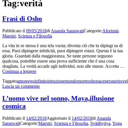
Tag:
verità
Frasi di Osho
Pubblicato il
09/05/2018
di
Ananda Saraswati
Categorie:
Aforismi
,
Maestri
,
Scienza e Filosofia
La vita in se stessa è una tela vuota; diventa ciò che tu dipingi su di
essa. Puoi dipingere infelicità, puoi dipingere estasi. Questa è la tua
gloria. Guardati dalla maggioranza. Se tante persone seguono
qualcosa, potrebbe essere una prova sufficiente che è una cosa
sbagliata. La verità accade agli individui, non alle masse. Accetta …
Frasi
Continua a leggere
di
Taggato
amore
ego
infinito
istruzione
mondo
morte
osho
pace
persne
risveg
Osho
su
Lascia un commento
Frasi
di
L’uomo vive nel sonno, Maya,illusione
Osho
cosmica
Pubblicato il
14/02/2018
Aggiornato il
14/02/2018
di
Ananda
Saraswati
Categorie:
Maestri
,
Scienza e Filosofia
,
Svādhyāya
,
Yoga