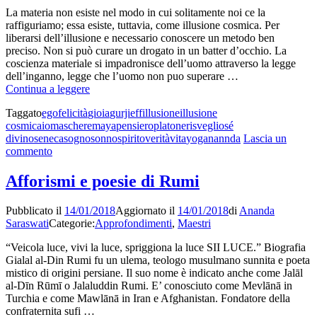
La materia non esiste nel modo in cui solitamente noi ce la
raffiguriamo; essa esiste, tuttavia, come illusione cosmica. Per
liberarsi dell’illusione e necessario conoscere un metodo ben
preciso. Non si può curare un drogato in un batter d’occhio. La
coscienza materiale si impadronisce dell’uomo attraverso la legge
dell’inganno, legge che l’uomo non puo superare …
L’uomo
Continua a leggere
vive
Taggato
ego
felicità
gioia
gurjieff
illusione
illusione
nel
cosmica
io
maschere
maya
pensiero
platone
risveglio
sé
sonno,
divino
seneca
sogno
sonno
spirito
verità
vita
yoganannda
Lascia un
Maya,illusione
su
commento
cosmica
L’uomo
vive
Afforismi e poesie di Rumi
nel
sonno,
Pubblicato il
14/01/2018
Aggiornato il
14/01/2018
di
Ananda
Maya,illusione
Saraswati
Categorie:
Approfondimenti
,
Maestri
cosmica
“Veicola luce, vivi la luce, spriggiona la luce SII LUCE.” Biografia
Gialal al-Din Rumi fu un ulema, teologo musulmano sunnita e poeta
mistico di origini persiane. Il suo nome è indicato anche come Jalāl
al-Dīn Rūmī o Jalaluddin Rumi. E’ conosciuto come Mevlānā in
Turchia e come Mawlānā in Iran e Afghanistan. Fondatore della
confraternita sufi …