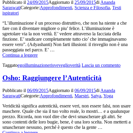
Pubblicato il
24/09/2015
Aggiornato il
25/09/2015
di
Ananda
Saraswati
Categorie:
Approfondimenti
,
Scienza e Filosofia
,
Testi
ispiratori
“L’illuminazione è un processo distruttivo, che non ha niente a che
fare con il diventare migliore o piu’ felice. L’illuminazione è
sgretolare via la non verità. E’ vedere attraverso la facciata della
finzione. E’ sradicare completamente tutto cio’ che immaginavamo
essere vero”. (Adyashanti) Non farti illusioni: il risveglio non è una
passeggiata nel parco. E’ …
Non
Continua a leggere
confonderti:
su
Taggato
ego
illuminazione
risveveglio
verità
Lascia un commento
il
Non
risveglio
confon
è
Osho: Raggiungere l’Autenticità
il
un
risvegl
processo
Pubblicato il
06/09/2015
Aggiornato il
06/09/2015
di
Ananda
è
distruttivo
Saraswati
Categorie:
Approfondimenti
,
Maestri
,
Satya
,
Yoga
un
che
proces
fa
Veridicità significa autenticità, essere veri, non essere falsi, non usare
distrut
sgretolare
maschere. Quale che sia il tuo volto reale, lo mostri… e a qualunque
che
la
prezzo. Ricorda, non vuol dire che devi smascherare gli altri. Se
fa
non
sono contenti delle loro bugie, bene, è una loro scelta. Non metterti a
sgretol
verità
smascherare nessuno, perché è questo che la gente …
la
Osho:
Continua a leggere