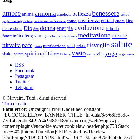
amore
benessere
armonia
bellezza
anima
astrologia
centro
coscienza
Dea
corpo
cristalli
cuore
yoga massaggi e terapie alternative Nirvaira
evoluzione
donna
Dio
energia
felicità
depressione
dna
meditazione
mente
feng shui
femminilità
gioia
karma
libertà
io
salute
risveglio
nirvaira
pace
relax
reiki
purificazione
paura
vasto
spiritualità
yoga
vita
shakti
spirito
stress
terra
verità
yoga vasto
RSS
Facebook
Instagram
Twitter
Telegram
© Nirvaira. Tutti i diritti riservati.
Torna in alto
Fatal error
: Uncaught Error: Undefined constant
"EUCOOKIELAW_BANNER_TITLE" in /data/6/6/66fe5bde-
73cf-42ee-be34-92d4c9d862b8/nirvaira.org/web/wopr/wp-
content/plugins/eucookielaw/eucookielaw-header.php:758 Stack
trace: #0 [internal function]: EUCookieLawHeader-
>buffering('<!DOCTYPE html>...', 9) #1 /data/6/6/66fe5bde-73cf-