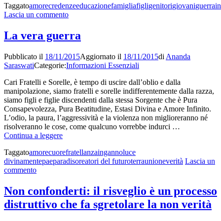
Taggato
amore
credenze
educazione
famiglia
figli
genitori
giovani
guerra
in
su
Lascia un commento
Ai
giovani
La vera guerra
Pubblicato il
18/11/2015
Aggiornato il
18/11/2015
di
Ananda
Saraswati
Categorie:
Informazioni Essenziali
Cari Fratelli e Sorelle, è tempo di uscire dall’oblio e dalla
manipolazione, siamo fratelli e sorelle indifferentemente dalla razza,
siamo figli e figlie discendenti dalla stessa Sorgente che è Pura
Consapevolezza, Pura Beatitudine, Estasi Divina e Amore Infinito.
L’odio, la paura, l’aggressività e la violenza non miglioreranno né
risolveranno le cose, come qualcuno vorrebbe indurci …
La
Continua a leggere
vera
Taggato
amore
cuore
fratellanza
inganno
luce
guerra
divina
mente
pae
paradisoreatori del futuro
terra
unione
verità
Lascia un
su
commento
La
vera
Non confonderti: il risveglio è un processo
guerra
distruttivo che fa sgretolare la non verità