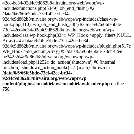
42ee-be34-92d4c9d862b8/nirvaira.org/web/wopr/wp-
includes/functions.php(5349): ob_end_flush() #2
/data/6/6/66fe5bde-73cf-42ee-be34-
92d4c9d862b8/nirvaira.org/web/wopr/wp-includes/class-wp-
hook.php(310): wp_ob_end_flush_all('') #3 /data/6/6/66fe5bde-
73cf-42ee-be34-92d4c9d862b8/nirvaira.org/web/wopr/wp-
includes/class-wp-hook.php(334): WP_Hook->apply_filters(NULL,
Array) #4 /data/6/6/66fe5bde-73cf-42ee-be34-
92d4c9d862b8/nirvaira.org/web/wopr/wp-includes/plugin.php(517):
WP_Hook->do_action(Array) #5 /data/6/6/66fe5bde-73cf-42ee-
be34-92d4c9d862b8/nirvaira.org/web/wopr/wp-
includes/load.php(1252): do_action('shutdown') #6 [internal
function]: shutdown_action_hook() #7 {main} thrown in
/data/6/6/66fe5bde-73cf-42ee-be34-
92d4c9d862b8/nirvaira.org/web/wopr/wp-
content/plugins/eucookielaw/eucookielaw-header.php
on line
758