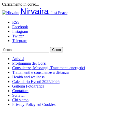
Caricamento in corso...
Salta
Nirvaira
Just Peace
al
contenuto
RSS
Facebook
Instagram
Twitter
Telegram
Ricerca
per:
Attività
Programma dei Corsi
Consulenze, Massaggi, Trattamenti energetici
Trattamenti e consulenze a distanza
Health and wellness
Calendario Eventi 2025/2026
Galleria Fotografica
Contattaci
Scrivici
Chi siamo
Privacy Policy sui Cookies