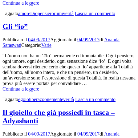
Afforismi
Continua a leggere
e
su
Taggato
amore
Dio
pensiero
rumi
verità
Lascia un commento
poesie
Afforismi
di
e
Rumi
Gli “io”
poesie
di
Pubblicato il
04/09/2017
Aggiornato il
04/09/2017
di
Ananda
Rumi
Saraswati
Categorie:
Varie
“L’uomo non ha un ‘#Io’ permanente ed immutabile. Ogni pensiero,
ogni umore, ogni desiderio, ogni sensazione dice ‘Io’. E ogni volta
sembra doversi ritenere certo che questo ‘io’ appartiene alla Totalità
dell’uomo, all’uomo intero, e che un pensiero, un desiderio,
un’avversione sono l’espressione di questa Totalità. In realtà nessuna
prova può essere portata per convalidare …
Gli
Continua a leggere
“io”
su
Taggato
ego
io
liberazoone
mente
verità
Lascia un commento
Gli
“io”
Il gioiello che già possiedi in tasca –
Adyashanti
Pubblicato il
04/09/2017
Aggiornato il
04/09/2017
di
Ananda