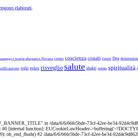
vengono elaborati
.
coscienza
Dea
corpo
cristalli
cuore
depressio
assaggi e terapie alternative Nirvaira
salute
risveglio
spiritualità
relax
reiki
shakti
urificazione
spirito
_BANNER_TITLE" in /data/6/6/66fe5bde-73cf-42ee-be34-92d4c9d86
e: #0 [internal function]: EUCookieLawHeader->buffering('<!DOCTYPE 
9): ob_end_flush() #2 /data/6/6/66fe5bde-73cf-42ee-be34-92d4c9d862