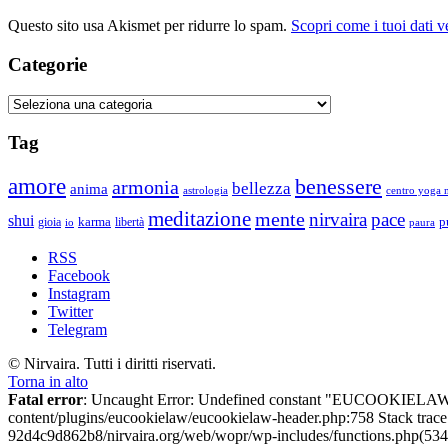
Questo sito usa Akismet per ridurre lo spam.
Scopri come i tuoi dati 
Categorie
Categorie
Tag
amore
benessere
armonia
bellezza
anima
astrologia
centro yoga m
meditazione
mente
nirvaira
pace
shui
p
gioia
karma
libertà
io
paura
RSS
Facebook
Instagram
Twitter
Telegram
© Nirvaira. Tutti i diritti riservati.
Torna in alto
Fatal error
: Uncaught Error: Undefined constant "EUCOOKIELAW
content/plugins/eucookielaw/eucookielaw-header.php:758 Stack trac
92d4c9d862b8/nirvaira.org/web/wopr/wp-includes/functions.php(534