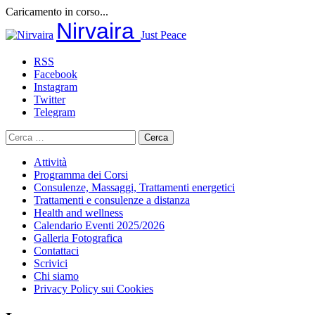
Caricamento in corso...
Salta
Nirvaira
Just Peace
al
contenuto
RSS
Facebook
Instagram
Twitter
Telegram
Ricerca
per:
Attività
Programma dei Corsi
Consulenze, Massaggi, Trattamenti energetici
Trattamenti e consulenze a distanza
Health and wellness
Calendario Eventi 2025/2026
Galleria Fotografica
Contattaci
Scrivici
Chi siamo
Privacy Policy sui Cookies