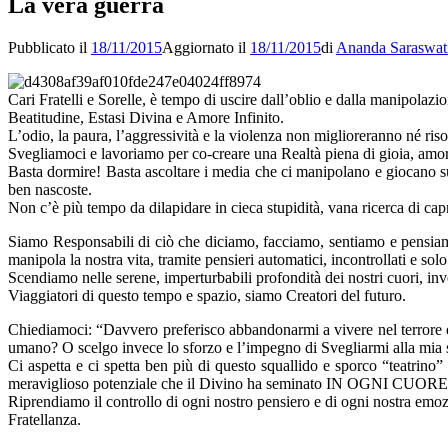
La vera guerra
Pubblicato il
18/11/2015
Aggiornato il
18/11/2015
di
Ananda Saraswat
Cari Fratelli e Sorelle, è tempo di uscire dall’oblio e dalla manipolazi
Beatitudine, Estasi Divina e Amore Infinito.
L’odio, la paura, l’aggressività e la violenza non miglioreranno né ri
Svegliamoci e lavoriamo per co-creare una Realtà piena di gioia, amore
Basta dormire! Basta ascoltare i media che ci manipolano e giocano sulla
ben nascoste.
Non c’è più tempo da dilapidare in cieca stupidità, vana ricerca di ca
Siamo Responsabili di ciò che diciamo, facciamo, sentiamo e pensiamo
manipola la nostra vita, tramite pensieri automatici, incontrollati e so
Scendiamo nelle serene, imperturbabili profondità dei nostri cuori, in
Viaggiatori di questo tempo e spazio, siamo Creatori del futuro.
Chiediamoci: “Davvero preferisco abbandonarmi a vivere nel terrore 
umano? O scelgo invece lo sforzo e l’impegno di Svegliarmi alla mia
Ci aspetta e ci spetta ben più di questo squallido e sporco “teatrino” p
meraviglioso potenziale che il Divino ha seminato IN OGNI CUORE UMA
Riprendiamo il controllo di ogni nostro pensiero e di ogni nostra emoz
Fratellanza.