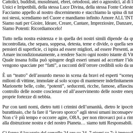
Cattolici, buddisti, musulmani, ebrei, ortodossi, atei o agnostici, al 
Unici e Irripetibili, della stessa Luce Divina, della stessa Fonte Celes
Facciamo appello al nostro discernimento e stacchiamo la spina di tutt
noi stessi, scendiamo nel Cuore e mandiamo infinito Amore ALL
Siamo nati per Gioire, Ideare, Creare, Cantare, Impreziosire, Danzare
Siamo Potenti: Ricordiamocelo!
Tutto nella nostra esistenza e in quella dei nostri simili dipende da 
incontrollata, che separa, soppesa, detesta, teme e divide, o quella se
pensieri di superficie, ci ispira ad essere migliori, ad essere Presenti
Amare incondizionatamente, a rendere Sacro ogni nostro istante di Vit
Quale insana follia può spingere degli esseri umani ad accettare l’id
vengono spacciate per “fatti”, a racconti dell’orrore credibili solo da u
È un “teatro” dell’assurdo messo in scena da bravi ed esperti “scenegg
milioni di vittime, immolate al solo scopo di mantenere indefinitament
Marionette belle, colte, “potenti”, seducenti, ricche, famose, affasci
controllo delle nostre coscienze ed all’asservimento delle nostre energ
proprie fortezze di nebbia.
Pur con tanti nomi, dietro tutti i crimini dell’umanità, dietro le ipocri
burattinaio, che fa fare il “lavoro sporco” agli stessi umani incons
Non c’è più tempo e occorre agire, ORA, per non ritrovarci poi a rimp
alla distruzione nostra e del nostro Pianeta… siamo tutti Responsabili.
Ci fanno il lavaggio del cervello 24 ore su 24, 7 giorni su 7: è impossi