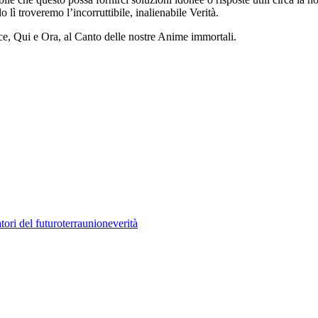
 lì troveremo l’incorruttibile, inalienabile Verità.
ce, Qui e Ora, al Canto delle nostre Anime immortali.
tori del futuro
terra
unione
verità