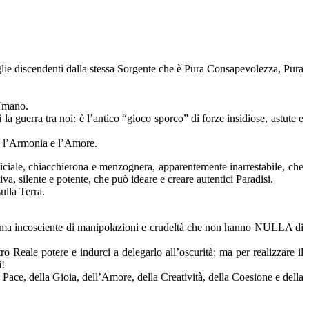
 figlie discendenti dalla stessa Sorgente che è Pura Consapevolezza, Pura
 Umano.
la guerra tra noi: è l’antico “gioco sporco” di forze insidiose, astute e
te l’Armonia e l’Amore.
iciale, chiacchierona e menzognera, apparentemente inarrestabile, che
va, silente e potente, che può ideare e creare autentici Paradisi.
ulla Terra.
ttima incosciente di manipolazioni e crudeltà che non hanno NULLA di
tro Reale potere e indurci a delegarlo all’oscurità; ma per realizzare il
i!
Pace, della Gioia, dell’Amore, della Creatività, della Coesione e della