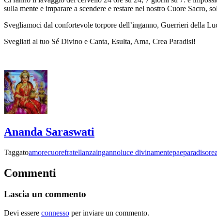
sulla mente e imparare a scendere e restare nel nostro Cuore Sacro, solo
Svegliamoci dal confortevole torpore dell’inganno, Guerrieri della Lu
Svegliati al tuo Sé Divino e Canta, Esulta, Ama, Crea Paradisi!
Ananda Saraswati
Taggato
amore
cuore
fratellanza
inganno
luce divina
mente
pae
paradisorea
Commenti
Lascia un commento
Devi essere
connesso
per inviare un commento.