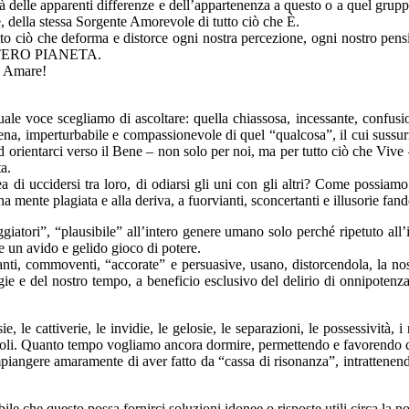
di là delle apparenti differenze e dell’appartenenza a questo o a quel gru
te, della stessa Sorgente Amorevole di tutto ciò che È.
o ciò che deforma e distorce ogni nostra percezione, ogni nostro pensie
’INTERO PIANETA.
, Amare!
quale voce scegliamo di ascoltare: quella chiassosa, incessante, confusi
rena, imperturbabile e compassionevole di quel “qualcosa”, il cui sussur
, ad orientarci verso il Bene – non solo per noi, ma per tutto ciò che Vive
a.
ea di uccidersi tra loro, di odiarsi gli uni con gli altri? Come possiam
na mente plagiata e alla deriva, a fuorvianti, sconcertanti e illusorie fan
iatori”, “plausibile” all’intero genere umano solo perché ripetuto all’
e un avido e gelido gioco di potere.
nanti, commoventi, “accorate” e persuasive, usano, distorcendola, la no
ie e del nostro tempo, a beneficio esclusivo del delirio di onnipotenza 
sie, le cattiverie, le invidie, le gelosie, le separazioni, le possessività
apevoli. Quanto tempo vogliamo ancora dormire, permettendo e favorendo 
iangere amaramente di aver fatto da “cassa di risonanza”, intrattenendo 
bile che questo possa fornirci soluzioni idonee o risposte utili circa la