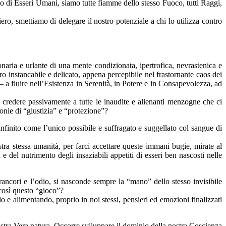
ppo di Esseri Umani, siamo tutte fiamme dello stesso Fuoco, tutti Raggi,
ro, smettiamo di delegare il nostro potenziale a chi lo utilizza contro
onaria e urlante di una mente condizionata, ipertrofica, nevrastenica e
ro instancabile e delicato, appena percepibile nel frastornante caos dei
 – a fluire nell’Esistenza in Serenità, in Potere e in Consapevolezza, ad
o credere passivamente a tutte le inaudite e alienanti menzogne che ci
donie di “giustizia” e “protezione”?
infinito come l’unico possibile e suffragato e suggellato col sangue di
stra stessa umanità, per farci accettare queste immani bugie, mirate al
e del nutrimento degli insaziabili appetiti di esseri ben nascosti nelle
, i rancori e l’odio, si nasconde sempre la “mano” dello stesso invisibile
così questo “gioco”?
e alimentando, proprio in noi stessi, pensieri ed emozioni finalizzati
 nostra Vera natura. Occorre sviluppare il dominio della nostra Coscienza