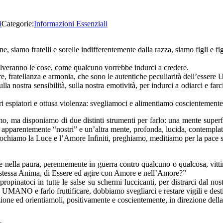
i
Categorie:
Informazioni Essenziali
one, siamo fratelli e sorelle indifferentemente dalla razza, siamo figli e
solveranno le cose, come qualcuno vorrebbe indurci a credere.
, fratellanza e armonia, che sono le autentiche peculiarità dell’essere
 nostra sensibilità, sulla nostra emotività, per indurci a odiarci e farci 
pri espiatori e ottusa violenza: svegliamoci e alimentiamo coscientemen
, ma disponiamo di due distinti strumenti per farlo: una mente superf
lo apparentemente “nostri” e un’altra mente, profonda, lucida, contemplati
vochiamo la Luce e l’Amore Infiniti, preghiamo, meditiamo per la pace s
e nella paura, perennemente in guerra contro qualcuno o qualcosa, vi
 stessa Anima, di Essere ed agire con Amore e nell’Amore?”
ropinatoci in tutte le salse su schermi luccicanti, per distrarci dal nos
NO e farlo fruttificare, dobbiamo svegliarci e restare vigili e dest
ione ed orientiamoli, positivamente e coscientemente, in direzione della 