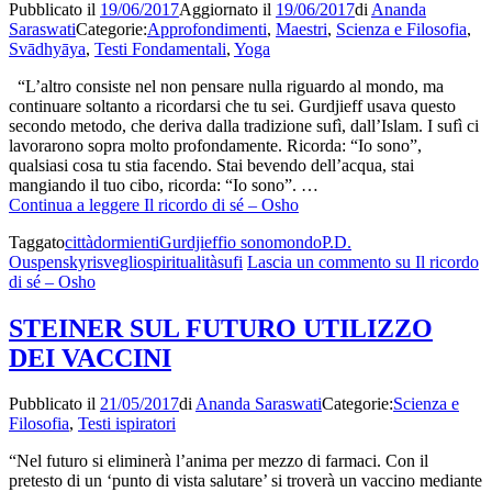
Pubblicato il
19/06/2017
Aggiornato il
19/06/2017
di
Ananda
Saraswati
Categorie:
Approfondimenti
,
Maestri
,
Scienza e Filosofia
,
Svādhyāya
,
Testi Fondamentali
,
Yoga
“L’altro consiste nel non pensare nulla riguardo al mondo, ma
continuare soltanto a ricordarsi che tu sei. Gurdjieff usava questo
secondo metodo, che deriva dalla tradizione sufì, dall’Islam. I sufì ci
lavorarono sopra molto profondamente. Ricorda: “Io sono”,
qualsiasi cosa tu stia facendo. Stai bevendo dell’acqua, stai
mangiando il tuo cibo, ricorda: “Io sono”. …
Continua a leggere
Il ricordo di sé – Osho
Taggato
città
dormienti
Gurdjieff
io sono
mondo
P.D.
Ouspensky
risveglio
spiritualità
sufi
Lascia un commento
su Il ricordo
di sé – Osho
STEINER SUL FUTURO UTILIZZO
DEI VACCINI
Pubblicato il
21/05/2017
di
Ananda Saraswati
Categorie:
Scienza e
Filosofia
,
Testi ispiratori
“Nel futuro si eliminerà l’anima per mezzo di farmaci. Con il
pretesto di un ‘punto di vista salutare’ si troverà un vaccino mediante