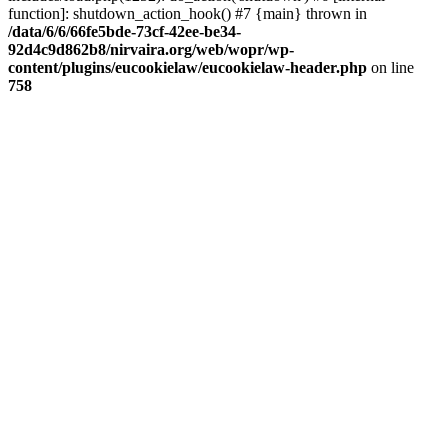
function]: shutdown_action_hook() #7 {main} thrown in
/data/6/6/66fe5bde-73cf-42ee-be34-
92d4c9d862b8/nirvaira.org/web/wopr/wp-
content/plugins/eucookielaw/eucookielaw-header.php
on line
758