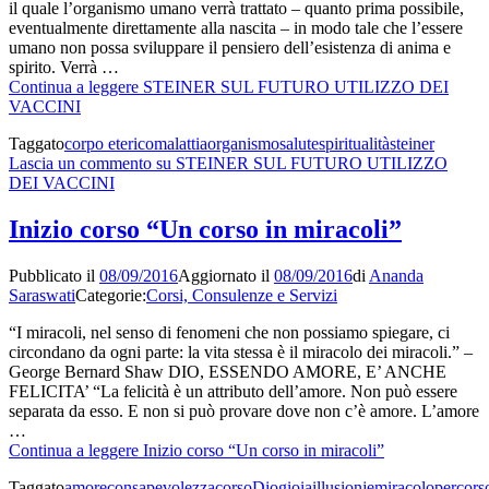
il quale l’organismo umano verrà trattato – quanto prima possibile,
eventualmente direttamente alla nascita – in modo tale che l’essere
umano non possa sviluppare il pensiero dell’esistenza di anima e
spirito. Verrà …
Continua a leggere
STEINER SUL FUTURO UTILIZZO DEI
VACCINI
Taggato
corpo eterico
malattia
organismo
salute
spiritualità
steiner
Lascia un commento
su STEINER SUL FUTURO UTILIZZO
DEI VACCINI
Inizio corso “Un corso in miracoli”
Pubblicato il
08/09/2016
Aggiornato il
08/09/2016
di
Ananda
Saraswati
Categorie:
Corsi, Consulenze e Servizi
“I miracoli, nel senso di fenomeni che non possiamo spiegare, ci
circondano da ogni parte: la vita stessa è il miracolo dei miracoli.” –
George Bernard Shaw DIO, ESSENDO AMORE, E’ ANCHE
FELICITA’ “La felicità è un attributo dell’amore. Non può essere
separata da esso. E non si può provare dove non c’è amore. L’amore
…
Continua a leggere
Inizio corso “Un corso in miracoli”
Taggato
amore
consapevolezza
corso
Dio
gioia
illusionje
miracolo
percors