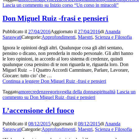
Lascia un commento
su Inizio corso “Un corso in miracoli”
Don Miguel Ruiz -frasi e pensieri
Pubblicato il
27/04/2016
Aggiornato il
27/04/2016
di
Ananda
Saraswati
Categorie:
Approfondimenti
,
Maestri
,
Scienza e Filosofia
Ignora le opinioni degli altri. Qualunque cosa gli altri sentano,
pensino o dicano, non prenderla in modo personale. Gli altri hanno
le loro opinioni, in accordo al loro sistema di credenze, quindi
qualunque cosa pensino di te non riguarda te, riguarda loro. Don
Miguel Ruiz – I Quattro Accordi Camminare, Parlare, Lavorare,
Giocare: tutto cio’ che …
Continua a leggere
Don Miguel Ruiz -frasi e pensieri
Taggato
amore
credenze
ego
risveglia della donna
spiritualità
Lascia un
commento
su Don Miguel Ruiz -frasi e pensieri
L’accensione del fuoco
Pubblicato il
08/12/2015
Aggiornato il
08/12/2015
di
Ananda
Saraswati
Categorie:
Approfondimenti
,
Maestri
,
Scienza e Filosofia