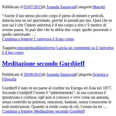
Pubblicato il
03/07/2015
di
Ananda Saraswati
Categorie:
Maestri
“Anche il tuo stesso piccolo corpo è pieno di misteri e pericoli,
tuttavia non ne sei spaventato, perché lo prendi per tuo. Quel che tu
non sai è che l’intero universo è il tuo corpo e non c’è motivo di
averne paura. Si può dire che tu abbia due corpi: quello personale e
quello universale: …
Continua a leggere
L’universo è il tuo corpo
Taggato
corpo
spiritualità
universo
Lascia un commento
su L’universo
è il tuo corpo
Meditazione secondo Gurdjieff
Pubblicato il
28/06/2015
di
Ananda Saraswati
Categorie:
Scienza e
Filosofia
Gurdjieff è nato in un paese al confine tra Europa ed Asia nel 1877.
Secondo Gurdjieff l’uomo è “addormentato”, la sua coscienza è
ipnotizzata e confusa: egli non si conosce e vive come un automa,
senza controllo su pulsioni, emozioni, fantasie, senza conoscerne le
reali motivazioni. Quando si rende conto di ciò, l’uomo ha tre …
Continua a leggere
Meditazione secondo Gurdjieff