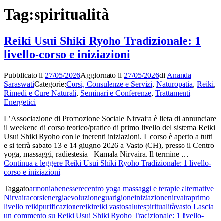
Tag:
spiritualità
Reiki Usui Shiki Ryoho Tradizionale: 1
livello-corso e iniziazioni
Pubblicato il
27/05/2026
Aggiornato il
27/05/2026
di
Ananda
Saraswati
Categorie:
Corsi, Consulenze e Servizi
,
Naturopatia
,
Reiki
,
Rimedi e Cure Naturali
,
Seminari e Conferenze
,
Trattamenti
Energetici
L’Associazione di Promozione Sociale Nirvaira è lieta di annunciare
il weekend di corso teorico/pratico di primo livello del sistema Reiki
Usui Shiki Ryoho con le inerenti iniziazioni. Il corso è aperto a tutti
e si terrà sabato 13 e 14 giugno 2026 a Vasto (CH), presso il Centro
yoga, massaggi, radiestesia Kamala Nirvaira. Il termine …
Continua a leggere
Reiki Usui Shiki Ryoho Tradizionale: 1 livello-
corso e iniziazioni
Taggato
armonia
benessere
centro yoga massaggi e terapie alternative
Nirvaira
corsi
energia
evoluzione
guarigione
iniziazione
nirvaira
primo
livello reiki
purificazione
reiki
reiki vasto
salute
spiritualità
vasto
Lascia
un commento
su Reiki Usui Shiki Ryoho Tradizionale: 1 livello-