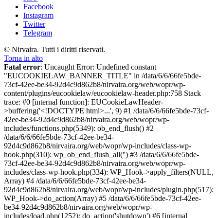
Facebook
Instagram
Twitter
Telegram
© Nirvaira. Tutti i diritti riservati.
Torna in alto
Fatal error
: Uncaught Error: Undefined constant
"EUCOOKIELAW_BANNER_TITLE" in /data/6/6/66fe5bde-
73cf-42ee-be34-92d4c9d862b8/nirvaira.org/web/wopr/wp-
content/plugins/eucookielaw/eucookielaw-header.php:758 Stack
trace: #0 [internal function]: EUCookieLawHeader-
>buffering('<!DOCTYPE html>...', 9) #1 /data/6/6/66fe5bde-73cf-
42ee-be34-92d4c9d862b8/nirvaira.org/web/wopr/wp-
includes/functions.php(5349): ob_end_flush() #2
/data/6/6/66fe5bde-73cf-42ee-be34-
92d4c9d862b8/nirvaira.org/web/wopr/wp-includes/class-wp-
hook.php(310): wp_ob_end_flush_all('') #3 /data/6/6/66fe5bde-
73cf-42ee-be34-92d4c9d862b8/nirvaira.org/web/wopr/wp-
includes/class-wp-hook.php(334): WP_Hook->apply_filters(NULL,
Array) #4 /data/6/6/66fe5bde-73cf-42ee-be34-
92d4c9d862b8/nirvaira.org/web/wopr/wp-includes/plugin.php(517):
WP_Hook->do_action(Array) #5 /data/6/6/66fe5bde-73cf-42ee-
be34-92d4c9d862b8/nirvaira.org/web/wopr/wp-
includes/load.php(1252): do_action('shutdown') #6 [internal