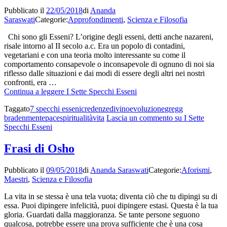
Pubblicato il
22/05/2018
di
Ananda
Saraswati
Categorie:
Approfondimenti
,
Scienza e Filosofia
Chi sono gli Esseni? L’origine degli esseni, detti anche nazareni,
risale intorno al II secolo a.c. Era un popolo di contadini,
vegetariani e con una teoria molto interessante su come il
comportamento consapevole o inconsapevole di ognuno di noi sia
riflesso dalle situazioni e dai modi di essere degli altri nei nostri
confronti, era …
Continua a leggere
I Sette Specchi Esseni
Taggato
7 specchi esseni
credenze
divino
evoluzione
gregg
braden
mente
pace
spiritualità
vita
Lascia un commento
su I Sette
Specchi Esseni
Frasi di Osho
Pubblicato il
09/05/2018
di
Ananda Saraswati
Categorie:
Aforismi
,
Maestri
,
Scienza e Filosofia
La vita in se stessa è una tela vuota; diventa ciò che tu dipingi su di
essa. Puoi dipingere infelicità, puoi dipingere estasi. Questa è la tua
gloria. Guardati dalla maggioranza. Se tante persone seguono
qualcosa, potrebbe essere una prova sufficiente che è una cosa