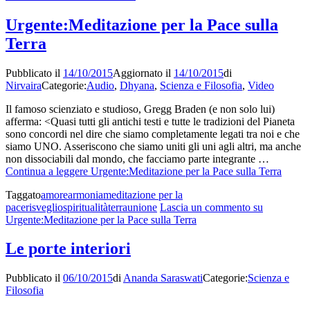
Urgente:Meditazione per la Pace sulla
Terra
Pubblicato il
14/10/2015
Aggiornato il
14/10/2015
di
Nirvaira
Categorie:
Audio
,
Dhyana
,
Scienza e Filosofia
,
Video
Il famoso scienziato e studioso, Gregg Braden (e non solo lui)
afferma: <Quasi tutti gli antichi testi e tutte le tradizioni del Pianeta
sono concordi nel dire che siamo completamente legati tra noi e che
siamo UNO. Asseriscono che siamo uniti gli uni agli altri, ma anche
non dissociabili dal mondo, che facciamo parte integrante …
Continua a leggere
Urgente:Meditazione per la Pace sulla Terra
Taggato
amore
armonia
meditazione per la
pace
risveglio
spiritualità
terra
unione
Lascia un commento
su
Urgente:Meditazione per la Pace sulla Terra
Le porte interiori
Pubblicato il
06/10/2015
di
Ananda Saraswati
Categorie:
Scienza e
Filosofia