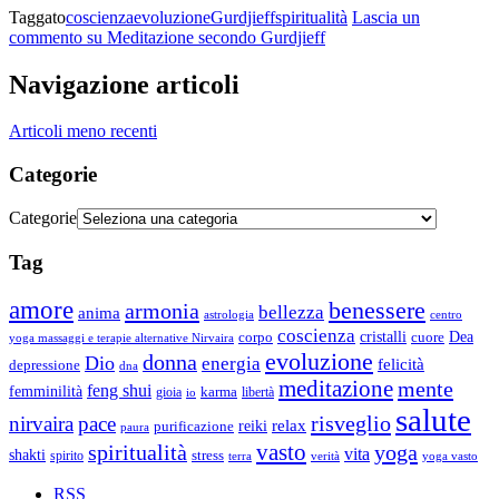
Taggato
coscienza
evoluzione
Gurdjieff
spiritualità
Lascia un
commento
su Meditazione secondo Gurdjieff
Navigazione articoli
Articoli meno recenti
Categorie
Categorie
Tag
amore
benessere
armonia
bellezza
anima
astrologia
centro
coscienza
Dea
corpo
cristalli
cuore
yoga massaggi e terapie alternative Nirvaira
evoluzione
donna
Dio
energia
felicità
depressione
dna
meditazione
mente
feng shui
femminilità
gioia
karma
libertà
io
salute
risveglio
nirvaira
pace
relax
reiki
purificazione
paura
vasto
spiritualità
yoga
vita
shakti
spirito
stress
terra
verità
yoga vasto
RSS