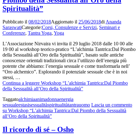
Spiritualità”
Pubblicato il
08/02/2018
Aggiornato il
25/06/2018
di
Ananda
Saraswati
Categorie:
Corsi, Consulenze e Servizi
,
Seminari e
Conferenze
,
Tantra Yoga
,
Yoga
L’Associazione Nirvaira vi invita il 29 luglio 2018 dalle 10 00 alle
19 00 al workshop teorico-pratico “L’alchimia Tantrica:Dal Piombo
della Sessualità all’Oro della Spiritualità”, basato sulle antiche
conoscenze orientali tradizionali circa l’utilizzo dell’energia più
potente che abbiamo: l’energia sessuale e come trasformarla nell’
“Oro alchemico”. Esplorando il potenziale sessuale che è in noi
stessi, …
Continua a leggere
Workshop “L’alchimia Tantrica:Dal Piombo
della Sessualità all’Oro della Spiritualità”
Taggato
alchimia
anima
donna
energia
sessuale
estasi
sessualità
spiritualità
tantra
uomo
Lascia un commento
su Workshop “L’alchimia Tantrica:Dal Piombo della Sessualità
all’Oro della Spiritualità”
Il ricordo di sé – Osho