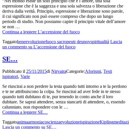
“Nel mondo esiste un solo principio che è l’amore, una sola
espressione che è la saggezza e una sola salvezza o liberazione che
deriva dalla verità. Principio, espressione e liberazione sono parole,
il cui significato non può essere compreso che dopo un lungo
periodo di studio. Non possiamo capire il principio vitale dell’amore
se non …
Continua a leggere
L’accensione del fuoco
Taggato
bene
evoluzione
fuoco sacro
peutr deunov
spiritualità
Lascia
un commento
su L’accensione del fuoco
SE…
Pubblicato il
25/11/2015
di
Nirvaira
Categorie:
Aforismi
,
Testi
ispiratori
,
Varie
Se riuscirai a non perdere la testa quando tutti intorno a te la perdono
e te ne attribuiscono la colpa. Se riuscirai ad aver fede in te stesso
quando tutti dubitano di te, pur tenendo in conto anche il loro
dubitare. Se saprai attendere, senza stancarti di attendere, o, essendo
calunniato, non rispondere con le …
Continua a leggere
SE…
Taggato
anima
armonia
coscienza
evoluzione
ispirazione
Kipling
meditaz
Lascia un commento
su SE…