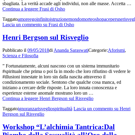
sbagliata. La verità accade agli individui, non alle masse. Accetta …
Continua a leggere
Frasi di Osho
Taggato
amore
ego
infinito
istruzione
mondo
morte
osho
pace
persne
risveg
Lascia un commento
su Frasi di Osho
Henri Bergson sul Risveglio
Pubblicato il
09/05/2018
di
Ananda Saraswati
Categorie:
Aforismi
,
Scienza e Filosofia
” Fortunatamente, alcuni nascono con un sistema immunitario
#spirituale che prima o poi fa in modo che loro rifiutino di vedere le
#illusioni innestate in loro sin dalla nascita attraverso il
condizionamento sociale. Sentono che qualche cosa manca, ed
iniziano a cercare delle risposte. La loro innata conoscenza e
esperienze esterne anomale mostrano loro un …
Continua a leggere
Henri Bergson sul Risveglio
Taggato
ignoranza
risveglio
spiritualità
Lascia un commento
su Henri
Bergson sul Risveglio
Workshop “L’alchimia Tantrica:Dal
Piombo della Sessualità all’Oro della