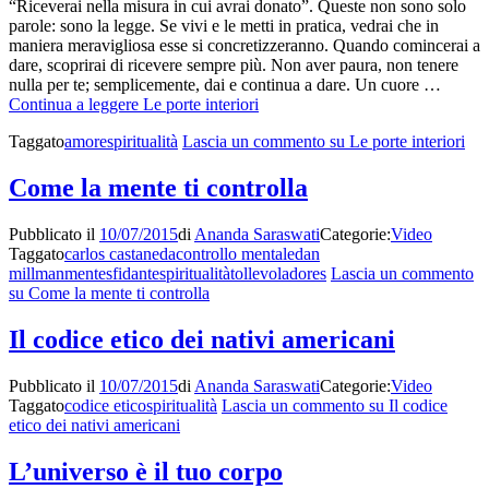
“Riceverai nella misura in cui avrai donato”. Queste non sono solo
parole: sono la legge. Se vivi e le metti in pratica, vedrai che in
maniera meravigliosa esse si concretizzeranno. Quando comincerai a
dare, scoprirai di ricevere sempre più. Non aver paura, non tenere
nulla per te; semplicemente, dai e continua a dare. Un cuore …
Continua a leggere
Le porte interiori
Taggato
amore
spiritualità
Lascia un commento
su Le porte interiori
Come la mente ti controlla
Pubblicato il
10/07/2015
di
Ananda Saraswati
Categorie:
Video
Taggato
carlos castaneda
controllo mentale
dan
millman
mente
sfidante
spiritualità
tolle
voladores
Lascia un commento
su Come la mente ti controlla
Il codice etico dei nativi americani
Pubblicato il
10/07/2015
di
Ananda Saraswati
Categorie:
Video
Taggato
codice etico
spiritualità
Lascia un commento
su Il codice
etico dei nativi americani
L’universo è il tuo corpo