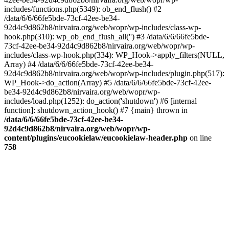
includes/functions.php(5349): ob_end_flush() #2
/data/6/6/66fe5bde-73cf-42ee-be34-
92d4c9d862b8/nirvaira.org/web/wopr/wp-includes/class-wp-
hook.php(310): wp_ob_end_flush_all('') #3 /data/6/6/66fe5bde-
73cf-42ee-be34-92d4c9d862b8/nirvaira.org/web/wopr/wp-
includes/class-wp-hook.php(334): WP_Hook->apply_filters(NULL,
Array) #4 /data/6/6/66fe5bde-73cf-42ee-be34-
92d4c9d862b8/nirvaira.org/web/wopr/wp-includes/plugin.php(517):
WP_Hook->do_action(Array) #5 /data/6/6/66fe5bde-73cf-42ee-
be34-92d4c9d862b8/nirvaira.org/web/wopr/wp-
includes/load.php(1252): do_action('shutdown') #6 [internal
function]: shutdown_action_hook() #7 {main} thrown in
/data/6/6/66fe5bde-73cf-42ee-be34-
92d4c9d862b8/nirvaira.org/web/wopr/wp-
content/plugins/eucookielaw/eucookielaw-header.php
on line
758