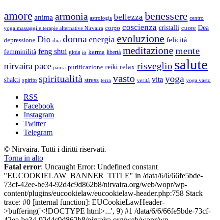
amore
benessere
armonia
bellezza
anima
astrologia
centro
coscienza
Dea
corpo
cristalli
cuore
yoga massaggi e terapie alternative Nirvaira
evoluzione
donna
Dio
energia
felicità
depressione
dna
meditazione
mente
feng shui
femminilità
gioia
karma
libertà
io
salute
risveglio
nirvaira
pace
relax
reiki
purificazione
paura
vasto
spiritualità
yoga
vita
shakti
spirito
stress
terra
verità
yoga vasto
RSS
Facebook
Instagram
Twitter
Telegram
© Nirvaira. Tutti i diritti riservati.
Torna in alto
Fatal error
: Uncaught Error: Undefined constant
"EUCOOKIELAW_BANNER_TITLE" in /data/6/6/66fe5bde-
73cf-42ee-be34-92d4c9d862b8/nirvaira.org/web/wopr/wp-
content/plugins/eucookielaw/eucookielaw-header.php:758 Stack
trace: #0 [internal function]: EUCookieLawHeader-
>buffering('<!DOCTYPE html>...', 9) #1 /data/6/6/66fe5bde-73cf-
42ee-be34-92d4c9d862b8/nirvaira.org/web/wopr/wp-