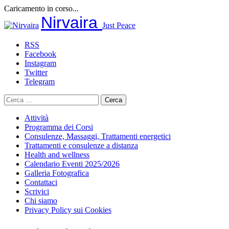
Caricamento in corso...
Salta
Nirvaira
Just Peace
al
contenuto
RSS
Facebook
Instagram
Twitter
Telegram
Ricerca
per:
Attività
Programma dei Corsi
Consulenze, Massaggi, Trattamenti energetici
Trattamenti e consulenze a distanza
Health and wellness
Calendario Eventi 2025/2026
Galleria Fotografica
Contattaci
Scrivici
Chi siamo
Privacy Policy sui Cookies