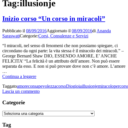
Tag:
illusionje
Inizio corso “Un corso in miracoli”
Pubblicato il
08/09/2016
Aggiornato il
08/09/2016
di
Ananda
Saraswati
Categorie:
Corsi, Consulenze e Servizi
“I miracoli, nel senso di fenomeni che non possiamo spiegare, ci
circondano da ogni parte: la vita stessa è il miracolo dei miracoli.” –
George Bernard Shaw DIO, ESSENDO AMORE, E’ ANCHE
FELICITA’ “La felicità è un attributo dell’amore. Non può essere
separata da esso. E non si può provare dove non c’è amore. L’amore
…
Inizio
Continua a leggere
corso
Taggato
amore
consapevolezza
corso
Dio
gioia
illusionje
miracolo
percors
“Un
su
Lascia un commento
corso
Inizio
in
corso
Categorie
miracoli”
“Un
corso
Categorie
in
miracoli”
Tag