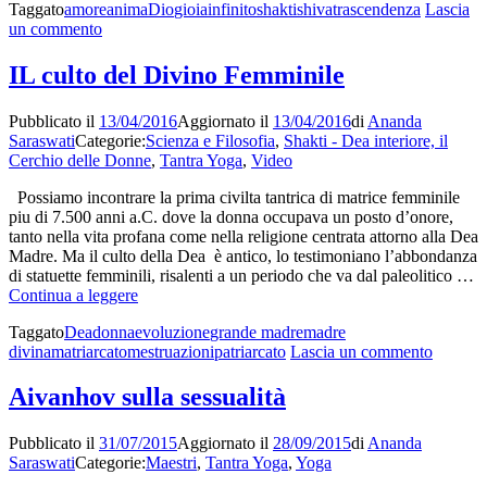
Taggato
amore
anima
Dio
gioia
infinito
shakti
shiva
trascendenza
Lascia
Shiva
su
un commento
e
L’Amore
Shakti
tra
IL culto del Divino Femminile
Shiva
e
Pubblicato il
13/04/2016
Aggiornato il
13/04/2016
di
Ananda
Shakti
Saraswati
Categorie:
Scienza e Filosofia
,
Shakti - Dea interiore, il
Cerchio delle Donne
,
Tantra Yoga
,
Video
Possiamo incontrare la prima civilta tantrica di matrice femminile
piu di 7.500 anni a.C. dove la donna occupava un posto d’onore,
tanto nella vita profana come nella religione centrata attorno alla Dea
Madre. Ma il culto della Dea è antico, lo testimoniano l’abbondanza
di statuette femminili, risalenti a un periodo che va dal paleolitico …
IL
Continua a leggere
culto
Taggato
Dea
donna
evoluzione
grande madre
madre
del
su
divina
matriarcato
mestruazioni
patriarcato
Lascia un commento
Divino
IL
Femminile
culto
Aivanhov sulla sessualità
del
Divino
Pubblicato il
31/07/2015
Aggiornato il
28/09/2015
di
Ananda
Femmin
Saraswati
Categorie:
Maestri
,
Tantra Yoga
,
Yoga