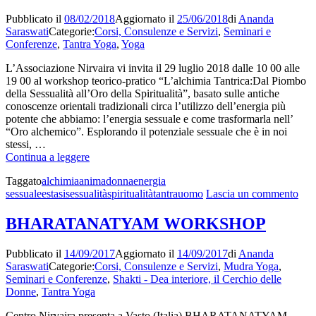
la
delle
Pubblicato il
08/02/2018
Aggiornato il
25/06/2018
di
Ananda
stat
forme
Saraswati
Categorie:
Corsi, Consulenze e Servizi
,
Seminari e
orig
di
Conferenze
,
Tantra Yoga
,
Yoga
dell
danza
for
del
L’Associazione Nirvaira vi invita il 29 luglio 2018 dalle 10 00 alle
di
tempio.
19 00 al workshop teorico-pratico “L’alchimia Tantrica:Dal Piombo
dan
della Sessualità all’Oro della Spiritualità”, basato sulle antiche
del
conoscenze orientali tradizionali circa l’utilizzo dell’energia più
temp
potente che abbiamo: l’energia sessuale e come trasformarla nell’
“Oro alchemico”. Esplorando il potenziale sessuale che è in noi
stessi, …
Workshop
Continua a leggere
“L’alchimia
Taggato
alchimia
anima
donna
energia
Tantrica:Dal
su
sessuale
estasi
sessualità
spiritualità
tantra
uomo
Lascia un commento
Piombo
Wor
della
“L’
Sessualità
BHARATANATYAM WORKSHOP
Tant
all’Oro
Pio
della
Pubblicato il
14/09/2017
Aggiornato il
14/09/2017
di
Ananda
dell
Spiritualità”
Saraswati
Categorie:
Corsi, Consulenze e Servizi
,
Mudra Yoga
,
Sess
Seminari e Conferenze
,
Shakti - Dea interiore, il Cerchio delle
all’
Donne
,
Tantra Yoga
dell
Spir
Centro Nirvaira presenta a Vasto (Italia) BHARATANATYAM