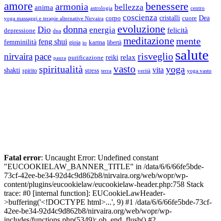
amore
benessere
armonia
bellezza
anima
astrologia
centro
coscienza
Dea
corpo
cristalli
cuore
yoga massaggi e terapie alternative Nirvaira
evoluzione
donna
Dio
energia
felicità
depressione
dna
meditazione
mente
feng shui
femminilità
gioia
karma
libertà
io
salute
risveglio
nirvaira
pace
relax
reiki
purificazione
paura
vasto
spiritualità
yoga
vita
shakti
spirito
stress
terra
verità
yoga vasto
Fatal error
: Uncaught Error: Undefined constant
"EUCOOKIELAW_BANNER_TITLE" in /data/6/6/66fe5bde-
73cf-42ee-be34-92d4c9d862b8/nirvaira.org/web/wopr/wp-
content/plugins/eucookielaw/eucookielaw-header.php:758 Stack
trace: #0 [internal function]: EUCookieLawHeader-
>buffering('<!DOCTYPE html>...', 9) #1 /data/6/6/66fe5bde-73cf-
42ee-be34-92d4c9d862b8/nirvaira.org/web/wopr/wp-
includes/functions.php(5349): ob_end_flush() #2