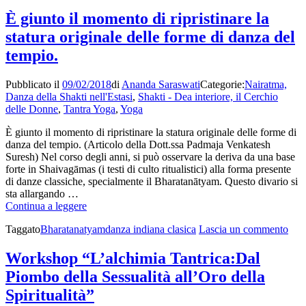
Workshop
Infinito
teorico-
della
È giunto il momento di ripristinare la
pratico
Shakti
statura originale delle forme di danza del
”
(Dea
Il
interiore)”
tempio.
Risveglio
del
Pubblicato il
09/02/2018
di
Ananda Saraswati
Categorie:
Nairatma,
Potere
Danza della Shakti nell'Estasi
,
Shakti - Dea interiore, il Cerchio
Infinito
delle Donne
,
Tantra Yoga
,
Yoga
della
Shakti
È giunto il momento di ripristinare la statura originale delle forme di
(Dea
danza del tempio. (Articolo della Dott.ssa Padmaja Venkatesh
interiore)”
Suresh) Nel corso degli anni, si può osservare la deriva da una base
forte in Shaivagāmas (i testi di culto ritualistici) alla forma presente
di danze classiche, specialmente il Bharatanātyam. Questo divario si
sta allargando …
È
Continua a leggere
giunto
su
Taggato
Bharatanatyam
danza indiana clasica
Lascia un commento
il
È
momento
giun
di
Workshop “L’alchimia Tantrica:Dal
il
ripristinare
Piombo della Sessualità all’Oro della
mom
la
di
statura
Spiritualità”
ripr
originale