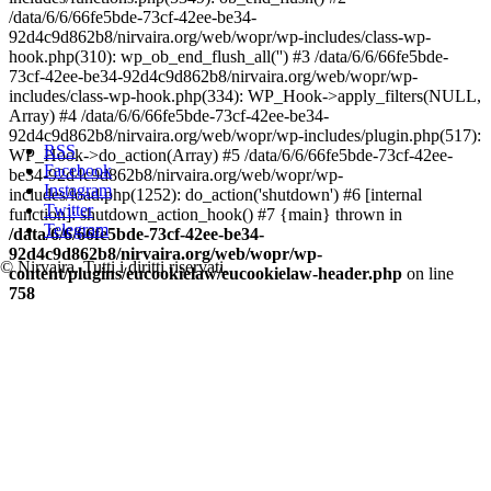
/data/6/6/66fe5bde-73cf-42ee-be34-
92d4c9d862b8/nirvaira.org/web/wopr/wp-includes/class-wp-
hook.php(310): wp_ob_end_flush_all('') #3 /data/6/6/66fe5bde-
73cf-42ee-be34-92d4c9d862b8/nirvaira.org/web/wopr/wp-
includes/class-wp-hook.php(334): WP_Hook->apply_filters(NULL,
Array) #4 /data/6/6/66fe5bde-73cf-42ee-be34-
92d4c9d862b8/nirvaira.org/web/wopr/wp-includes/plugin.php(517):
RSS
WP_Hook->do_action(Array) #5 /data/6/6/66fe5bde-73cf-42ee-
Facebook
be34-92d4c9d862b8/nirvaira.org/web/wopr/wp-
Instagram
includes/load.php(1252): do_action('shutdown') #6 [internal
Twitter
function]: shutdown_action_hook() #7 {main} thrown in
Telegram
/data/6/6/66fe5bde-73cf-42ee-be34-
92d4c9d862b8/nirvaira.org/web/wopr/wp-
© Nirvaira. Tutti i diritti riservati.
content/plugins/eucookielaw/eucookielaw-header.php
on line
758