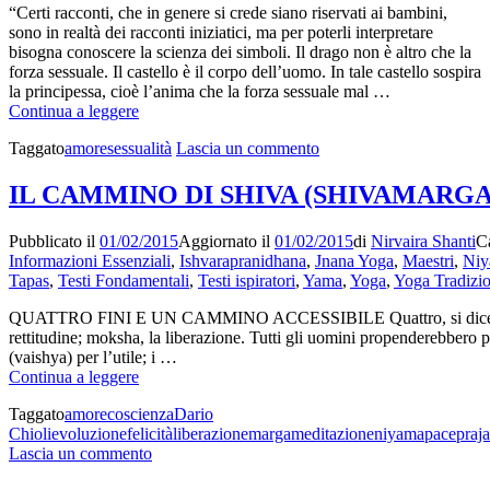
“Certi racconti, che in genere si crede siano riservati ai bambini,
sono in realtà dei racconti iniziatici, ma per poterli interpretare
bisogna conoscere la scienza dei simboli. Il drago non è altro che la
forza sessuale. Il castello è il corpo dell’uomo. In tale castello sospira
la principessa, cioè l’anima che la forza sessuale mal …
Aivanhov
Continua a leggere
sulla
su
Taggato
amore
sessualità
Lascia un commento
sessualità
Aivanhov
sulla
IL CAMMINO DI SHIVA (SHIVAMARGA
sessualità
Pubblicato il
01/02/2015
Aggiornato il
01/02/2015
di
Nirvaira Shanti
Ca
Informazioni Essenziali
,
Ishvarapranidhana
,
Jnana Yoga
,
Maestri
,
Niy
Tapas
,
Testi Fondamentali
,
Testi ispiratori
,
Yama
,
Yoga
,
Yoga Tradizio
QUATTRO FINI E UN CAMMINO ACCESSIBILE Quattro, si dice in India, 
rettitudine; moksha, la liberazione. Tutti gli uomini propenderebbero per
(vaishya) per l’utile; i …
IL
Continua a leggere
CAMMINO
Taggato
amore
coscienza
Dario
DI
Chioli
evoluzione
felicità
liberazione
marga
meditazione
niyama
pace
praja
SHIVA
su
Lascia un commento
(SHIVAMARGA)
IL