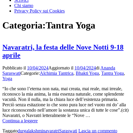
Scrivici
Chi siamo
Privacy Policy sui Cookies
Categoria:
Tantra Yoga
Navaratri, la festa delle Nove Notti 9-18
aprile
Pubblicato il
10/04/2024
Aggiornato il
10/04/2024
di
Ananda
Saraswati
Categorie:
Alchimia Tantrica
,
Bhakti Yoga
,
Tantra Yoga
,
Yoga
“Io che sono l’eterna non nata, mai creata, mai reale, mai irreale,
riconosco la mia anima, la mia essenza naturale, come splendente
vacuità. Non il nulla, ma la chiara luce dell’esistenza primaria.
Perciò senza esitazione io che sono pura luce nel vuoto mi do’ alla
luce riconoscendo nell’amore la sostanza unica di tutte le cose”.(cit)
Navaratri, o Navratri letteralmente le “Nove …
Navaratri,
Continua a leggere
la
su
Taggato
durga
lakshmi
navaratri
Saraswati
Lascia un commento
festa