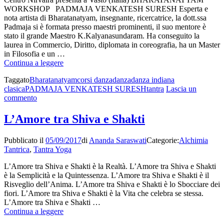
WORKSHOP PADMAJA VENKATESH SURESH Esperta e
nota artista di Bharatanatyam, insegnante, ricercatrice, la dott.ssa
Padmaja si è formata presso maestri prominenti, il suo mentore è
stato il grande Maestro K.Kalyanasundaram. Ha conseguito la
laurea in Commercio, Diritto, diplomata in coreografia, ha un Master
in Filosofia e un …
BHARATANATYAM
Continua a leggere
WORKSHOP
Taggato
Bharatanatyam
corsi danza
danza
danza indiana
clasica
PADMAJA VENKATESH SURESH
tantra
Lascia un
su
commento
BHARATANATYAM
WORKSHOP
L’Amore tra Shiva e Shakti
Pubblicato il
05/09/2017
di
Ananda Saraswati
Categorie:
Alchimia
Tantrica
,
Tantra Yoga
L’Amore tra Shiva e Shakti è la Realtà. L’Amore tra Shiva e Shakti
è la Semplicità e la Quintessenza. L’Amore tra Shiva e Shakti è il
Risveglio dell’Anima. L’Amore tra Shiva e Shakti è lo Sbocciare dei
fiori. L’Amore tra Shiva e Shakti è la Vita che celebra se stessa.
L’Amore tra Shiva e Shakti …
L’Amore
Continua a leggere
tra