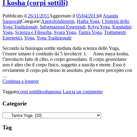
CAMMINO
I kosha (corpi sottili)
DI
SHIVA
Pubblicato il
26/11/2011
Aggiornato il
05/04/2013
di
Ananda
(SHIVAMARGA)
Saraswati
Categorie:
Approfondimenti
,
Hatha Yoga
,
I Sistemi dello
Yoga Tradizionale
,
Informazioni Essenziali
,
Kriya Yoga
,
Kundalini
Yoga
,
Scienza e Filosofia
,
Svara Yoga
,
Tantra Yoga
,
Trattamenti
Energetici
,
Yoga
,
Yoga Tradizionale
Secondo la fisiologia sottile studiata dalla scienza dello Yoga,
l’essere umano è costituito da 5 involucri: 1. Anna maya kosha,
l’involucro fatto di cibo, o corpo grossolano. Il corpo grossolano
non è altro che il corpo fisico, soggetto a nascita e morte. Esso è
ovviamente il corpo più denso in assoluto, può essere percepito con
…
I
Continua a leggere
kosha
su
Taggato
corpi sottili
kosha
prana
Lascia un commento
(corpi
I
sottili)
kosha
Categorie
(corpi
sottili)
Categorie
Tag