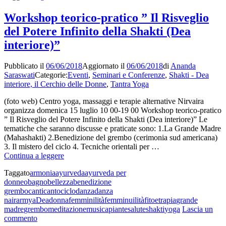
Navaratr
delle
la
Nove
Workshop teorico-pratico ” Il Risveglio
festa
Notti
del Potere Infinito della Shakti (Dea
delle
9-
Nove
18
interiore)”
Notti
aprile
9-
Pubblicato il
06/06/2018
Aggiornato il
06/06/2018
di
Ananda
18
Saraswati
Categorie:
Eventi
,
Seminari e Conferenze
,
Shakti - Dea
aprile
interiore, il Cerchio delle Donne
,
Tantra Yoga
(foto web) Centro yoga, massaggi e terapie alternative Nirvaira
organizza domenica 15 luglio 10 00-19 00 Workshop teorico-pratico
” Il Risveglio del Potere Infinito della Shakti (Dea interiore)” Le
tematiche che saranno discusse e praticate sono: 1.La Grande Madre
(Mahashakti) 2.Benedizione del grembo (cerimonia sud americana)
3. Il mistero del ciclo 4. Tecniche orientali per …
Workshop
Continua a leggere
teorico-
Taggato
armonia
ayurveda
ayurveda per
pratico
donneo
bagno
bellezza
benedizione
”
grembo
canti
canto
ciclo
danza
danza
Il
nairarmya
Dea
donna
femminilità
femminuilità
fitoetrapia
grande
Risveglio
madre
grembo
meditazione
musica
piante
salute
shakti
yoga
Lascia un
del
su
commento
Potere