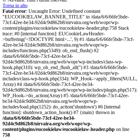
Torna in alto
Fatal error
: Uncaught Error: Undefined constant
"EUCOOKIELAW_BANNER_TITLE" in /data/6/6/66fe5bde-
73cf-42ee-be34-92d4c9d862b8/nirvaira.org/web/wopr/wp-
content/plugins/eucookielaw/eucookielaw-header.php:758 Stack
trace: #0 [internal function]: EUCookieLawHeader-
>buffering('<!DOCTYPE html>...', 9) #1 /data/6/6/66fe5bde-73cf-
42ee-be34-92d4c9d862b8/nirvaira.org/web/wopr/wp-
includes/functions.php(5349): ob_end_flush() #2
/data/6/6/66fe5bde-73cf-42ee-be34-
92d4c9d862b8/nirvaira.org/web/wopr/wp-includes/class-wp-
hook.php(310): wp_ob_end_flush_all('') #3 /data/6/6/66fe5bde-
73cf-42ee-be34-92d4c9d862b8/nirvaira.org/web/wopr/wp-
includes/class-wp-hook.php(334): WP_Hook->apply_filters(NULL,
Array) #4 /data/6/6/66fe5bde-73cf-42ee-be34-
92d4c9d862b8/nirvaira.org/web/wopr/wp-includes/plugin.php(517):
WP_Hook->do_action(Array) #5 /data/6/6/66fe5bde-73cf-42ee-
be34-92d4c9d862b8/nirvaira.org/web/wopr/wp-
includes/load.php(1252): do_action('shutdown') #6 [internal
function]: shutdown_action_hook() #7 {main} thrown in
/data/6/6/66fe5bde-73cf-42ee-be34-
92d4c9d862b8/nirvaira.org/web/wopr/wp-
content/plugins/eucookielaw/eucookielaw-header.php
on line
758