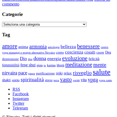
su
commento
Potere
Workshop
Infinito
teorico-
Categorie
della
pratico
Shakti
”
(Dea
Categorie
Il
interiore)”
Risveglio
Tag
del
Potere
amore
benessere
armonia
Infinito
bellezza
anima
astrologia
centro
della
coscienza
Dea
corpo
cristalli
cuore
yoga massaggi e terapie alternative Nirvaira
Shakti
evoluzione
donna
Dio
energia
felicità
depressione
dna
(Dea
meditazione
mente
feng shui
interiore)”
femminilità
gioia
karma
libertà
io
salute
risveglio
nirvaira
pace
relax
reiki
purificazione
paura
vasto
spiritualità
yoga
vita
shakti
spirito
stress
terra
verità
yoga vasto
RSS
Facebook
Instagram
Twitter
Telegram
© Nirvaira. Tutti i diritti riservati.