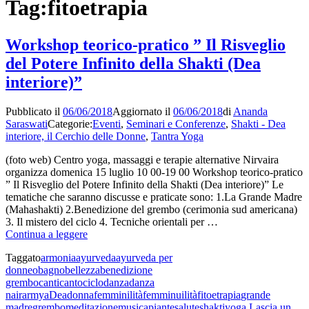
Tag:
fitoetrapia
Workshop teorico-pratico ” Il Risveglio
del Potere Infinito della Shakti (Dea
interiore)”
Pubblicato il
06/06/2018
Aggiornato il
06/06/2018
di
Ananda
Saraswati
Categorie:
Eventi
,
Seminari e Conferenze
,
Shakti - Dea
interiore, il Cerchio delle Donne
,
Tantra Yoga
(foto web) Centro yoga, massaggi e terapie alternative Nirvaira
organizza domenica 15 luglio 10 00-19 00 Workshop teorico-pratico
” Il Risveglio del Potere Infinito della Shakti (Dea interiore)” Le
tematiche che saranno discusse e praticate sono: 1.La Grande Madre
(Mahashakti) 2.Benedizione del grembo (cerimonia sud americana)
3. Il mistero del ciclo 4. Tecniche orientali per …
Workshop
Continua a leggere
teorico-
Taggato
armonia
ayurveda
ayurveda per
pratico
donneo
bagno
bellezza
benedizione
”
grembo
canti
canto
ciclo
danza
danza
Il
nairarmya
Dea
donna
femminilità
femminuilità
fitoetrapia
grande
Risveglio
madre
grembo
meditazione
musica
piante
salute
shakti
yoga
Lascia un
del