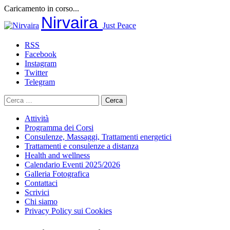
Caricamento in corso...
Salta
Nirvaira
Just Peace
al
contenuto
RSS
Facebook
Instagram
Twitter
Telegram
Ricerca
per:
Attività
Programma dei Corsi
Consulenze, Massaggi, Trattamenti energetici
Trattamenti e consulenze a distanza
Health and wellness
Calendario Eventi 2025/2026
Galleria Fotografica
Contattaci
Scrivici
Chi siamo
Privacy Policy sui Cookies