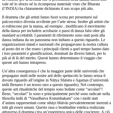
vale né lo sforzo né la ricompensa materiale visto che Bharata
(l’INDIA) ha chiaramente dichiarato il suo scopo più alto.
Il dramma che gli artisti fanno fuori scena per presentarsi sul
palcoscenico diventa avvilente per l’arte stessa. Inoltre gli artisti che
si esibiscono per la massa, ad esempio , modificano il movimento
della danza per includere acrobazie o passi di danza falsi oltre gli
standard accettabili. I parametri di riferimento sono stati posti alla
danza indiana da un panorama non indiano a questo riguardo. Le
organizzazioni statali e nazionali che propagavano la nostra cultura
al posto dei re che erano i principali clienti a quel tempo hanno dato
i loro parametri e giustificazioni, dominati da diversi fattori, per lo
più al di là del merito. Questi hanno determinano il viaggio che
queste arti hanno intrapreso.
Un’altra conseguenza è che la maggior parte delle università che
propagano studi nelle nostre arti dello spettacolo lo fanno senza il
dovuto riguardo all’origine in Nātya Shāstra e Agamas (l’università
indù Benares è un tesoro raro a questo riguardo). Nel contempo,
queste arti ritualistiche del tempio sono bollate come “secolari”!
Bene, “secolari” lo sono e principalmente perché sono radicate nella
filosofia indù di “Vasudhaiva Kutumbakam” con i molti stati
d’animo rappresentati come sthāyi bhāvās prevalentemente inerenti a
tutti gli esseri umani. Questo rasa o beatitudine estetica realizzata
attraverso il dramma crea un’esperienza unica delle coscienze. A ciò