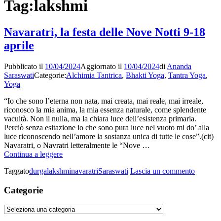
Tag:
lakshmi
Navaratri, la festa delle Nove Notti 9-18
aprile
Pubblicato il
10/04/2024
Aggiornato il
10/04/2024
di
Ananda
Saraswati
Categorie:
Alchimia Tantrica
,
Bhakti Yoga
,
Tantra Yoga
,
Yoga
“Io che sono l’eterna non nata, mai creata, mai reale, mai irreale,
riconosco la mia anima, la mia essenza naturale, come splendente
vacuità. Non il nulla, ma la chiara luce dell’esistenza primaria.
Perciò senza esitazione io che sono pura luce nel vuoto mi do’ alla
luce riconoscendo nell’amore la sostanza unica di tutte le cose”.(cit)
Navaratri, o Navratri letteralmente le “Nove …
Navaratri,
Continua a leggere
la
su
Taggato
durga
lakshmi
navaratri
Saraswati
Lascia un commento
festa
Navaratr
delle
la
Categorie
Nove
festa
Notti
delle
9-
Categorie
Nove
18