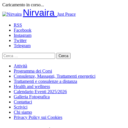
Caricamento in corso...
Salta
Nirvaira
Just Peace
al
contenuto
RSS
Facebook
Instagram
Twitter
Telegram
Ricerca
per:
Attività
Programma dei Corsi
Consulenze, Massaggi, Trattamenti energetici
Trattamenti e consulenze a distanza
Health and wellness
Calendario Eventi 2025/2026
Galleria Fotografica
Contattaci
Scrivici
Chi siamo
Privacy Policy sui Cookies