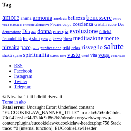
Notti
aprile
Tag
9-
18
amore
benessere
armonia
aprile
bellezza
anima
astrologia
centro
coscienza
Dea
corpo
cristalli
cuore
yoga massaggi e terapie alternative Nirvaira
evoluzione
donna
Dio
energia
felicità
depressione
dna
meditazione
mente
feng shui
femminilità
gioia
karma
libertà
io
salute
risveglio
nirvaira
pace
relax
reiki
purificazione
paura
vasto
spiritualità
yoga
vita
shakti
spirito
stress
terra
verità
yoga vasto
RSS
Facebook
Instagram
Twitter
Telegram
© Nirvaira. Tutti i diritti riservati.
Torna in alto
Fatal error
: Uncaught Error: Undefined constant
"EUCOOKIELAW_BANNER_TITLE" in /data/6/6/66fe5bde-
73cf-42ee-be34-92d4c9d862b8/nirvaira.org/web/wopr/wp-
content/plugins/eucookielaw/eucookielaw-header.php:758 Stack
trace: #0 [internal function]: EUCookieLawHeader-