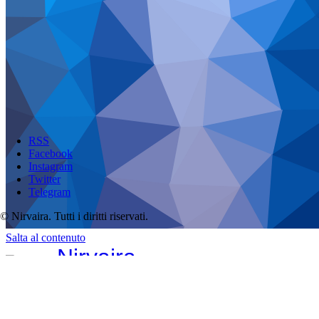
RSS
Facebook
Instagram
Twitter
Telegram
© Nirvaira. Tutti i diritti riservati.
Salta al contenuto
Nirvaira
Just Peace
RSS
Facebook
Instagram