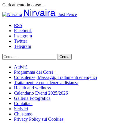
Caricamento in corso...
Salta
Nirvaira
Just Peace
al
contenuto
RSS
Facebook
Instagram
Twitter
Telegram
Ricerca
per:
Attività
Programma dei Corsi
Consulenze, Massaggi, Trattamenti energetici
Trattamenti e consulenze a distanza
Health and wellness
Calendario Eventi 2025/2026
Galleria Fotografica
Contattaci
Scrivici
Chi siamo
Privacy Policy sui Cookies