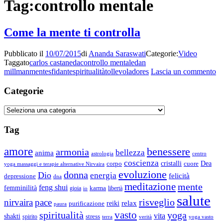
Tag:
controllo mentale
Come la mente ti controlla
Pubblicato il
10/07/2015
di
Ananda Saraswati
Categorie:
Video
Taggato
carlos castaneda
controllo mentale
dan
su
millman
mente
sfidante
spiritualità
tolle
voladores
Lascia un commento
C
la
Categorie
m
ti
Categorie
co
Tag
amore
benessere
armonia
bellezza
anima
astrologia
centro
coscienza
Dea
corpo
cristalli
cuore
yoga massaggi e terapie alternative Nirvaira
evoluzione
donna
Dio
energia
felicità
depressione
dna
meditazione
mente
feng shui
femminilità
gioia
karma
libertà
io
salute
risveglio
nirvaira
pace
relax
reiki
purificazione
paura
vasto
spiritualità
yoga
vita
shakti
spirito
stress
terra
verità
yoga vasto