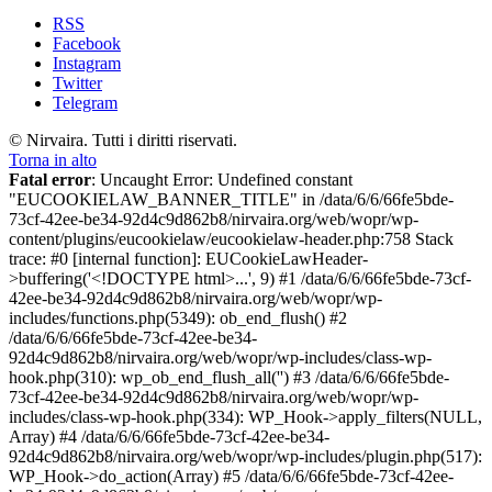
RSS
Facebook
Instagram
Twitter
Telegram
© Nirvaira. Tutti i diritti riservati.
Torna in alto
Fatal error
: Uncaught Error: Undefined constant
"EUCOOKIELAW_BANNER_TITLE" in /data/6/6/66fe5bde-
73cf-42ee-be34-92d4c9d862b8/nirvaira.org/web/wopr/wp-
content/plugins/eucookielaw/eucookielaw-header.php:758 Stack
trace: #0 [internal function]: EUCookieLawHeader-
>buffering('<!DOCTYPE html>...', 9) #1 /data/6/6/66fe5bde-73cf-
42ee-be34-92d4c9d862b8/nirvaira.org/web/wopr/wp-
includes/functions.php(5349): ob_end_flush() #2
/data/6/6/66fe5bde-73cf-42ee-be34-
92d4c9d862b8/nirvaira.org/web/wopr/wp-includes/class-wp-
hook.php(310): wp_ob_end_flush_all('') #3 /data/6/6/66fe5bde-
73cf-42ee-be34-92d4c9d862b8/nirvaira.org/web/wopr/wp-
includes/class-wp-hook.php(334): WP_Hook->apply_filters(NULL,
Array) #4 /data/6/6/66fe5bde-73cf-42ee-be34-
92d4c9d862b8/nirvaira.org/web/wopr/wp-includes/plugin.php(517):
WP_Hook->do_action(Array) #5 /data/6/6/66fe5bde-73cf-42ee-