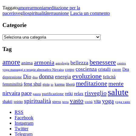
per
Taggato
amore
armonia
meditazione per la
la
su
pace
risveglio
spiritualità
terra
unione
Lascia un commento
Pace
Urgente:Medi
sulla
per
Categorie
Terra
la
Pace
Categorie
sulla
Terra
Tag
amore
benessere
armonia
bellezza
anima
astrologia
centro
coscienza
Dea
corpo
cristalli
cuore
yoga massaggi e terapie alternative Nirvaira
evoluzione
donna
Dio
energia
felicità
depressione
dna
meditazione
mente
feng shui
femminilità
gioia
karma
libertà
io
salute
risveglio
nirvaira
pace
relax
reiki
purificazione
paura
vasto
spiritualità
yoga
vita
shakti
spirito
stress
terra
verità
yoga vasto
RSS
Facebook
Instagram
Twitter
Telegram