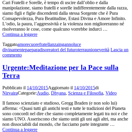
Cari Fratelli e Sorelle, è tempo di uscire dall’oblio e dalla
manipolazione, siamo fratelli e sorelle indifferentemente dalla razza,
siamo figli e figlie discendenti dalla stessa Sorgente che è Pura
Consapevolezza, Pura Beatitudine, Estasi Divina e Amore Infinito.
L’odio, la paura, l’aggressività e la violenza non miglioreranno né
risolveranno le cose, come qualcuno vorrebbe indurci …
La
Continua a leggere
vera
Taggato
amore
cuore
fratellanza
inganno
luce
guerra
divina
mente
pae
paradisoreatori del futuro
terra
unione
verità
Lascia un
su
commento
La
vera
Urgente:Meditazione per la Pace sulla
guerra
Terra
Pubblicato il
14/10/2015
Aggiornato il
14/10/2015
di
Nirvaira
Categorie:
Audio
,
Dhyana
,
Scienza e Filosofia
,
Video
Il famoso scienziato e studioso, Gregg Braden (e non solo lui)
afferma: <Quasi tutti gli antichi testi e tutte le tradizioni del Pianeta
sono concordi nel dire che siamo completamente legati tra noi e che
siamo UNO. Asseriscono che siamo uniti gli uni agli altri, ma anche
non dissociabili dal mondo, che facciamo parte integrante …
Urgente:Meditazione
Continua a leggere