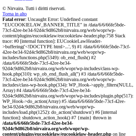
© Nirvaira. Tutti i diritti riservati.
Torna in alto
Fatal error
: Uncaught Error: Undefined constant
"EUCOOKIELAW_BANNER_TITLE" in /data/6/6/66fe5bde-
73cf-42ee-be34-92d4c9d862b8/nirvaira.org/web/wopr/wp-
content/plugins/eucookielaw/eucookielaw-header.php:758 Stack
trace: #0 [internal function]: EUCookieLawHeader-
>buffering('<!DOCTYPE html>...', 9) #1 /data/6/6/66fe5bde-73cf-
42ee-be34-92d4c9d862b8/nirvaira.org/web/wopr/wp-
includes/functions.php(5349): ob_end_flush() #2
/data/6/6/66fe5bde-73cf-42ee-be34-
92d4c9d862b8/nirvaira.org/web/wopr/wp-includes/class-wp-
hook.php(310): wp_ob_end_flush_all('') #3 /data/6/6/66fe5bde-
73cf-42ee-be34-92d4c9d862b8/nirvaira.org/web/wopr/wp-
includes/class-wp-hook.php(334): WP_Hook->apply_filters(NULL,
Array) #4 /data/6/6/66fe5bde-73cf-42ee-be34-
92d4c9d862b8/nirvaira.org/web/wopr/wp-includes/plugin.php(517):
WP_Hook->do_action(Array) #5 /data/6/6/66fe5bde-73cf-42ee-
be34-92d4c9d862b8/nirvaira.org/web/wopr/wp-
includes/load.php(1252): do_action('shutdown') #6 [internal
function]: shutdown_action_hook() #7 {main} thrown in
/data/6/6/66fe5bde-73cf-42ee-be34-
92d4c9d862b8/nirvaira.org/web/wopr/wp-
content/plugins/eucookielaw/eucookielaw-header.php
on line