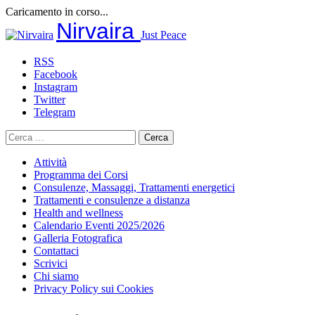
Caricamento in corso...
Salta
Nirvaira
Just Peace
al
contenuto
RSS
Facebook
Instagram
Twitter
Telegram
Ricerca
per:
Attività
Programma dei Corsi
Consulenze, Massaggi, Trattamenti energetici
Trattamenti e consulenze a distanza
Health and wellness
Calendario Eventi 2025/2026
Galleria Fotografica
Contattaci
Scrivici
Chi siamo
Privacy Policy sui Cookies