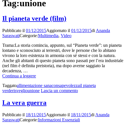
Tag:
unione
Il pianeta verde (film)
Pubblicato il
01/12/2015
Aggiornato il
01/12/2015
di
Ananda
Saraswati
Categorie:
Multimedia
,
Video
Trama:La storia comincia, appunto, sul “Pianeta verde”: un pianeta
lontano e sconosciuto ai terrestri, dove le persone che lo abitano
vivono la loro esistenza in armonia con sé stessi e con la natura.
Anche gli abitanti di questo pianeta sono passati per l’era industriale
(nel film è definita preistoria), ma dopo averne saggiato la
decadenza, …
Il
Continua a leggere
pianeta
Taggato
allimentazione sana
consapevolezza
il pianeta
verde
su
verde
risveglio
unione
Lascia un commento
(film)
Il
pianeta
La vera guerra
verde
(film)
Pubblicato il
18/11/2015
Aggiornato il
18/11/2015
di
Ananda
Saraswati
Categorie:
Informazioni Essenziali