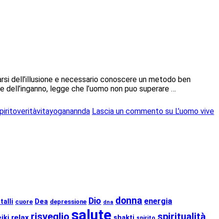
rarsi dell’illusione e necessario conoscere un metodo ben
ge dell’inganno, legge che l’uomo non puo superare …
pirito
verità
vita
yoganannda
Lascia un commento
su L’uomo vive
donna
Dio
energia
talli
Dea
cuore
depressione
dna
salute
risveglio
spiritualità
relax
eiki
shakti
spirito