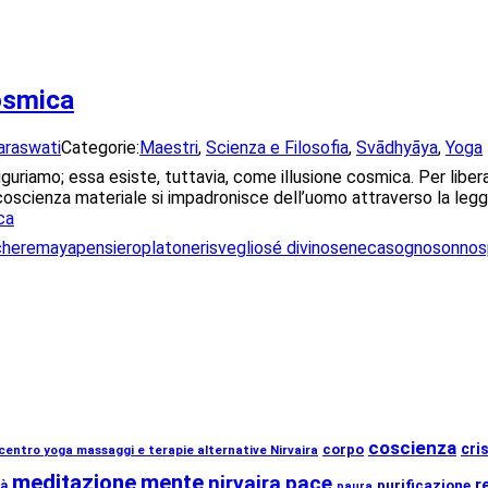
cosmica
araswati
Categorie:
Maestri
,
Scienza e Filosofia
,
Svādhyāya
,
Yoga
iguriamo; essa esiste, tuttavia, come illusione cosmica. Per libe
 coscienza materiale si impadronisce dell’uomo attraverso la leg
ca
here
maya
pensiero
platone
risveglio
sé divino
seneca
sogno
sonno
s
coscienza
cris
corpo
centro yoga massaggi e terapie alternative Nirvaira
meditazione
mente
nirvaira
pace
r
purificazione
tà
paura