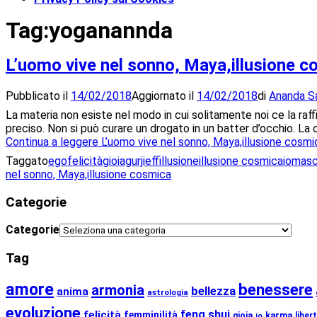
Tag:
yoganannda
L’uomo vive nel sonno, Maya,illusione 
Pubblicato il
14/02/2018
Aggiornato il
14/02/2018
di
Ananda S
La materia non esiste nel modo in cui solitamente noi ce la raff
preciso. Non si può curare un drogato in un batter d’occhio. La
Continua a leggere
L’uomo vive nel sonno, Maya,illusione cosmi
Taggato
ego
felicità
gioia
gurjieff
illusione
illusione cosmica
io
masc
nel sonno, Maya,illusione cosmica
Categorie
Categorie
Tag
amore
benessere
armonia
bellezza
anima
astrologia
evoluzione
feng shui
felicità
femminilità
karma
gioia
liber
io