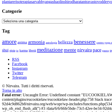
plantare
risoterapia
sarvabhyanga
shaolin
shirodhara
tantra
vasto
vodder
y
Categorie
Categorie
Tag
amore
benessere
armonia
bellezza
anima
astrologia
centro yoga m
meditazione
mente
nirvaira
pace
shui
p
gioia
karma
libertà
io
paura
RSS
Facebook
Instagram
Twitter
Telegram
© Nirvaira. Tutti i diritti riservati.
Torna in alto
Fatal error
: Uncaught Error: Undefined constant "EUCOOKIELAW
content/plugins/eucookielaw/eucookielaw-header.php:758 Stack trac
92d4c9d862b8/nirvaira.org/web/wopr/wp-includes/functions.php(534
wp_ob_end_flush_all('') #3 /data/6/6/66fe5bde-73cf-42ee-be34-92d