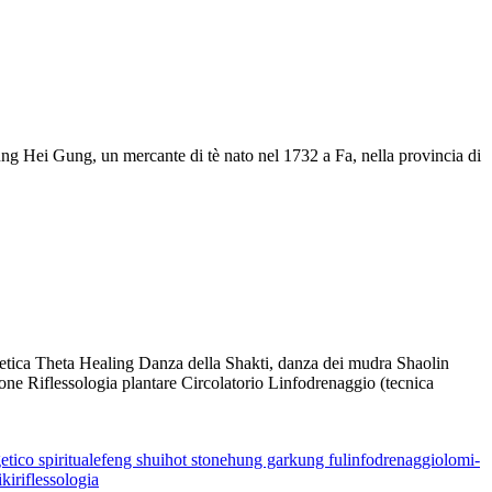
g Hei Gung, un mercante di tè nato nel 1732 a Fa, nella provincia di
rnetica Theta Healing Danza della Shakti, danza dei mudra Shaolin
 Riflessologia plantare Circolatorio Linfodrenaggio (tecnica
etico spirituale
feng shui
hot stone
hung gar
kung fu
linfodrenaggio
lomi-
iki
riflessologia