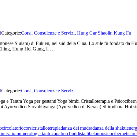
i
Categorie:
Corsi, Consulenze e Servizi
,
Hung Gar Shaolin Kung Fu
ese Siulam) di Fukien, nel sud della Cina. Lo stile fu fondato da Hun
 Ching, Hung Hei Gung, il …
Hung
i
Categorie:
Corsi, Consulenze e Servizi
Yoga e Tantra Yoga per gestanti Yoga bimbi Cristalloterapia e Psicocibe
 Ayurvedico Sarvabhyanga (Ayurvedico di Kerala) Shirodhara Hot stone
o
circolatorio
corsi
cristalloterapia
danza dei mudra
danza della shakti
energ
i
nirvaira
numerologia tantrica
palmo buddista tibetano
psicocibernetica
re