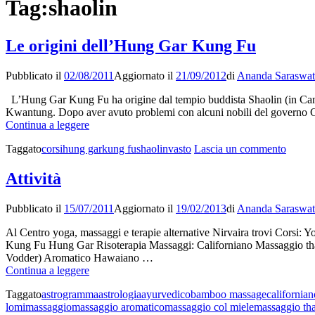
Tag:
shaolin
Le origini dell’Hung Gar Kung Fu
Pubblicato il
02/08/2011
Aggiornato il
21/09/2012
di
Ananda Saraswat
L’Hung Gar Kung Fu ha origine dal tempio buddista Shaolin (in Canton
Kwantung. Dopo aver avuto problemi con alcuni nobili del governo
Le
Continua a leggere
origini
su
Taggato
corsi
hung gar
kung fu
shaolin
vasto
Lascia un commento
dell’Hung
Le
Gar
origini
Kung
Attività
dell’
Fu
Gar
Pubblicato il
15/07/2011
Aggiornato il
19/02/2013
di
Ananda Saraswat
Kung
Fu
Al Centro yoga, massaggi e terapie alternative Nirvaira trovi Corsi: 
Kung Fu Hung Gar Risoterapia Massaggi: Californiano Massaggio thai
Vodder) Aromatico Hawaiano …
Attività
Continua a leggere
Taggato
astrogramma
astrologia
ayurvedico
bamboo massage
californian
lomi
massaggio
massaggio aromatico
massaggio col miele
massaggio tha