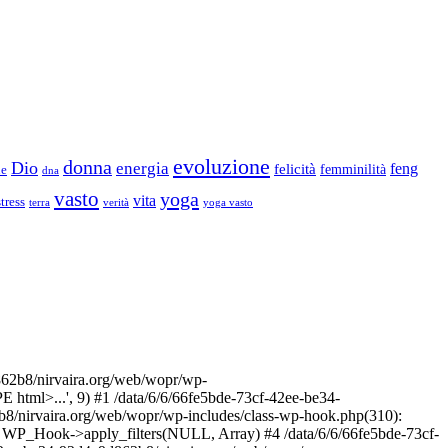
evoluzione
donna
Dio
energia
felicità
feng
femminilità
ne
dna
vasto
yoga
vita
stress
terra
verità
yoga vasto
2b8/nirvaira.org/web/wopr/wp-
html>...', 9) #1 /data/6/6/66fe5bde-73cf-42ee-be34-
b8/nirvaira.org/web/wopr/wp-includes/class-wp-hook.php(310):
: WP_Hook->apply_filters(NULL, Array) #4 /data/6/6/66fe5bde-73cf-