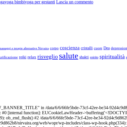
su
oga
yoga bimbi
yoga per gestanti
Lascia un commento
Attività
coscienza
Dea
corpo
cristalli
cuore
depressio
assaggi e terapie alternative Nirvaira
salute
risveglio
spiritualità
relax
reiki
shakti
urificazione
spirito
_BANNER_TITLE" in /data/6/6/66fe5bde-73cf-42ee-be34-92d4c9d86
e: #0 [internal function]: EUCookieLawHeader->buffering('<!DOCTYPE 
9): ob_end_flush() #2 /data/6/6/66fe5bde-73cf-42ee-be34-92d4c9d862
4c9d862b8/nirvaira.org/web/wopr/wp-includes/class-wp-hook.php(334)