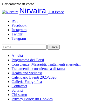
Caricamento in corso...
Salta
Nirvaira
Just Peace
al
contenuto
RSS
Facebook
Instagram
Twitter
Telegram
Ricerca
per:
Attività
Programma dei Corsi
Consulenze, Massaggi, Trattamenti energetici
Trattamenti e consulenze a distanza
Health and wellness
Calendario Eventi 2025/2026
Galleria Fotografica
Contattaci
Scrivici
Chi siamo
Privacy Policy sui Cookies