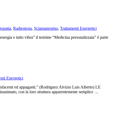
ropatia
,
Radiestesia
,
Sciamanesimo
,
Trattamenti Energetici
energia e tutto vibra” il termine “Medicina personalizzata” è parte
nti Energetici
disfacenti ed appaganti.” (Rodriguez Alvizio Luis Alberto) LE
 inanimato, con la loro struttura apparentemente semplice …
idologia