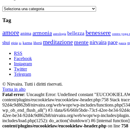
Categorie
Tag
amore
benessere
armonia
bellezza
anima
astrologia
centro yoga m
meditazione
mente
nirvaira
pace
shui
p
gioia
karma
libertà
io
paura
RSS
Facebook
Instagram
Twitter
Telegram
© Nirvaira. Tutti i diritti riservati.
Torna in alto
Fatal error
: Uncaught Error: Undefined constant "EUCOOKIELAW
content/plugins/eucookielaw/eucookielaw-header.php:758 Stack trac
92d4c9d862b8/nirvaira.org/web/wopr/wp-includes/functions.php(534
wp_ob_end_flush_all('') #3 /data/6/6/66fe5bde-73cf-42ee-be34-92d
42ee-be34-92d4c9d862b8/nirvaira.org/web/wopr/wp-includes/plugin
includes/load.php(1252): do_action('shutdown') #6 [internal functi
content/plugins/eucookielaw/eucookielaw-header.php
on line
758