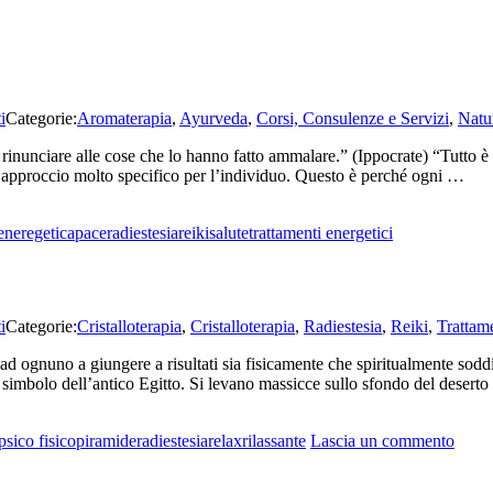
i
Categorie:
Aromaterapia
,
Ayurveda
,
Corsi, Consulenze e Servizi
,
Natu
rinunciare alle cose che lo hanno fatto ammalare.” (Ippocrate) “Tutto è 
un approccio molto specifico per l’individuo. Questo è perché ogni …
eneregetica
pace
radiestesia
reiki
salute
trattamenti energetici
i
Categorie:
Cristalloterapia
,
Cristalloterapia
,
Radiestesia
,
Reiki
,
Trattame
ad ognuno a giungere a risultati sia fisicamente che spiritualmente sod
imbolo dell’antico Egitto. Si levano massicce sullo sfondo del deserto
su
psico fisico
piramide
radiestesia
relax
rilassante
Lascia un commento
Piram