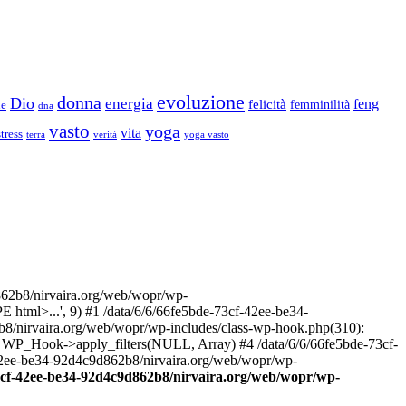
evoluzione
donna
Dio
energia
felicità
feng
femminilità
ne
dna
vasto
yoga
vita
stress
terra
verità
yoga vasto
2b8/nirvaira.org/web/wopr/wp-
html>...', 9) #1 /data/6/6/66fe5bde-73cf-42ee-be34-
b8/nirvaira.org/web/wopr/wp-includes/class-wp-hook.php(310):
: WP_Hook->apply_filters(NULL, Array) #4 /data/6/6/66fe5bde-73cf-
42ee-be34-92d4c9d862b8/nirvaira.org/web/wopr/wp-
73cf-42ee-be34-92d4c9d862b8/nirvaira.org/web/wopr/wp-