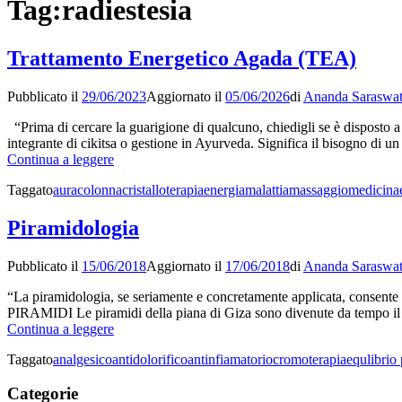
Tag:
radiestesia
Trattamento Energetico Agada (TEA)
Pubblicato il
29/06/2023
Aggiornato il
05/06/2026
di
Ananda Saraswat
“Prima di cercare la guarigione di qualcuno, chiedigli se è disposto a 
integrante di cikitsa o gestione in Ayurveda. Significa il bisogno di 
Trattamento
Continua a leggere
Energetico
Taggato
aura
colonna
cristalloterapia
energia
malattia
massaggio
medicina
Agada
(TEA)
Piramidologia
Pubblicato il
15/06/2018
Aggiornato il
17/06/2018
di
Ananda Saraswat
“La piramidologia, se seriamente e concretamente applicata, consente 
PIRAMIDI Le piramidi della piana di Giza sono divenute da tempo il s
Piramidologia
Continua a leggere
Taggato
analgesico
antidolorifico
antinfiamatorio
cromoterapia
equlibrio 
Categorie