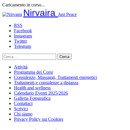
Caricamento in corso...
Salta
Nirvaira
Just Peace
al
contenuto
RSS
Facebook
Instagram
Twitter
Telegram
Ricerca
per:
Attività
Programma dei Corsi
Consulenze, Massaggi, Trattamenti energetici
Trattamenti e consulenze a distanza
Health and wellness
Calendario Eventi 2025/2026
Galleria Fotografica
Contattaci
Scrivici
Chi siamo
Privacy Policy sui Cookies