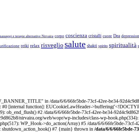
coscienza
Dea
corpo
cristalli
cuore
depressio
assaggi e terapie alternative Nirvaira
salute
risveglio
spiritualità
relax
reiki
shakti
urificazione
spirito
_BANNER_TITLE" in /data/6/6/66fe5bde-73cf-42ee-be34-92d4c9d86
e: #0 [internal function]: EUCookieLawHeader->buffering('<!DOCTYPE 
9): ob_end_flush() #2 /data/6/6/66fe5bde-73cf-42ee-be34-92d4c9d862
4c9d862b8/nirvaira.org/web/wopr/wp-includes/class-wp-hook.php(334)
.php(517): WP_Hook->do_action(Array) #5 /data/6/6/66fe5bde-73cf-
on]: shutdown_action_hook() #7 {main} thrown in
/data/6/6/66fe5bde-