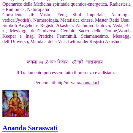
Operatrice della Medicina spirituale quantica-energetica, Radiestesia
e Radionica, Naturopatia
Consulente di: Vastu, Feng Shui Imperiale, Astrologia
vedica(Jyotish), Numerologia, Metafisica cinese, Master Reiki Usui,
Simboli Angelici e Registri Akashici, Alchimia Tantrica, Veda, Ba
zi, Messaggi dell’Universo, Cerchio Sacro delle Donne,Womb
Keeper e Insg. Pratiche Femminili. Sciamanesimo, Messaggi
dell’Universo, Mandala della Vita, Lettura dei Registri Akashici.
कमला 丙 ॐ नमः शिवाय॥ ॐ नमोः नारायणाय॥
Il Trattamento può essere fatto il presenza e a distanza
Per contatti:http//nirvaira/
contattaci
Ananda Saraswati