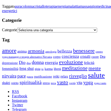
Taggato
aura
colonna
cristalloterapia
energia
malattia
massaggio
medicina
energetici
Categorie
Categorie
Tag
amore
benessere
armonia
bellezza
anima
astrologia
centro
coscienza
Dea
corpo
cristalli
cuore
yoga massaggi e terapie alternative Nirvaira
evoluzione
donna
Dio
energia
felicità
depressione
dna
meditazione
mente
feng shui
femminilità
gioia
karma
libertà
io
salute
risveglio
nirvaira
pace
relax
reiki
purificazione
paura
vasto
spiritualità
yoga
vita
shakti
spirito
stress
terra
verità
yoga vasto
RSS
Facebook
Instagram
Twitter
Telegram