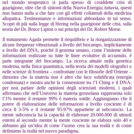
nel mondo terapeutico si parla spesso di cosiddette crisi di
guarigione, oltre che di sintomi della Nuova Energia; tuttavia, questi
non hanno nulla a che fare con gli effetti collaterali della medicina
allopatica. Testimonianze e informazioni abbondano in tal senso.
Scopri di più sulla legge di Hering nella guarigione delle crisi, sulla
teoria del Dr. Bruce Lipton o sui principi del Dr. Robert Morse.
Il trattamento Agada permette il riequilibrio e la riorganizzazione di
alcune frequenze vibrazionali a livello del biocampo, implicitamente
a livello del DNA, poiché il genoma umano, come l’insieme delle
informazioni realizzate su tutte le linee evolutive di accumulo, è
parte integrante del biocampo. La ricerca attuale nella genetica
moderna, nella fisica quantistica, nella teoria dei modelli olografici o
nelle scienze di frontiera – confrontate con le filosofie dell’Oriente –
dimostra che la materia non è altro che luce solidificata (energia
condensata) e mostra anche la connessione tra l’I Ching e il DNA;
per non parlare delle opinioni degli scienziati moderni, i quali
affermano che nell’Universo la materia grossolana rappresenta solo
l’1% mentre il restante 99% è materia sottile. Aggiungiamo che il
potere di elaborazione delle informazioni a livello cosciente è di
circa il 3-5% e il restante 95-97% appartiene al subconscio. La
mente subconscia ha la capacità di elaborare 20.000.000 di stimoli
esterni al secondo mentre la mente cosciente ne elabora solo 40 e
abbiamo già un’idea di come l’uomo crea la sua realtà e di come
definiamo la realtà nel nuovo paradigma.