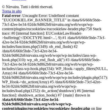
© Nirvaira. Tutti i diritti riservati.
Torna in alto
Fatal error
: Uncaught Error: Undefined constant
"EUCOOKIELAW_BANNER_TITLE" in /data/6/6/66fe5bde-
73cf-42ee-be34-92d4c9d862b8/nirvaira.org/web/wopr/wp-
content/plugins/eucookielaw/eucookielaw-header.php:758 Stack
trace: #0 [internal function]: EUCookieLawHeader-
>buffering('<!DOCTYPE html>...', 9) #1 /data/6/6/66fe5bde-73cf-
42ee-be34-92d4c9d862b8/nirvaira.org/web/wopr/wp-
includes/functions.php(5349): ob_end_flush() #2
/data/6/6/66fe5bde-73cf-42ee-be34-
92d4c9d862b8/nirvaira.org/web/wopr/wp-includes/class-wp-
hook.php(310): wp_ob_end_flush_all('') #3 /data/6/6/66fe5bde-
73cf-42ee-be34-92d4c9d862b8/nirvaira.org/web/wopr/wp-
includes/class-wp-hook.php(334): WP_Hook->apply_filters(NULL,
Array) #4 /data/6/6/66fe5bde-73cf-42ee-be34-
92d4c9d862b8/nirvaira.org/web/wopr/wp-includes/plugin.php(517):
WP_Hook->do_action(Array) #5 /data/6/6/66fe5bde-73cf-42ee-
be34-92d4c9d862b8/nirvaira.org/web/wopr/wp-
includes/load.php(1252): do_action('shutdown') #6 [internal
function]: shutdown_action_hook() #7 {main} thrown in
/data/6/6/66fe5bde-73cf-42ee-be34-
92d4c9d862b8/nirvaira.org/web/wopr/wp-
content/plugins/eucookielaw/eucookielaw-header.php
on line