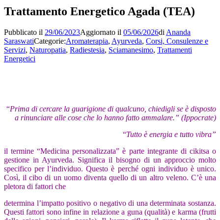
Trattamento Energetico Agada (TEA)
Pubblicato il
29/06/2023
Aggiornato il
05/06/2026
di
Ananda
Saraswati
Categorie:
Aromaterapia
,
Ayurveda
,
Corsi, Consulenze e
Servizi
,
Naturopatia
,
Radiestesia
,
Sciamanesimo
,
Trattamenti
Energetici
“
Prima di cercare la guarigione di qualcuno, chiedigli se è disposto
a rinunciare alle cose che lo hanno fatto ammalare.” (Ippocrate)
“
Tutto è energia e tutto vibra”
il termine “Medicina personalizzata” è parte integrante di cikitsa o
gestione in Ayurveda. Significa il bisogno di un approccio molto
specifico per l’individuo. Questo è perché ogni individuo è unico.
Così, il cibo di un uomo diventa quello di un altro veleno. C’è una
pletora di fattori che
determina l’impatto positivo o negativo di una determinata sostanza.
Questi fattori sono infine in relazione a guna (qualità) e karma (frutti