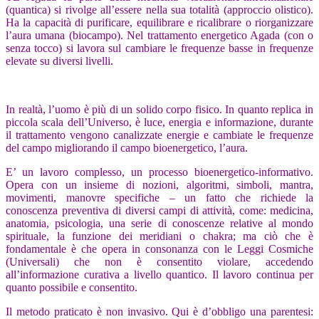
(quantica) si rivolge all’essere nella sua totalità (approccio olistico).
Ha la capacità di purificare, equilibrare e ricalibrare o riorganizzare
l’aura umana (biocampo). Nel trattamento energetico Agada (con o
senza tocco) si lavora sul cambiare le frequenze basse in frequenze
elevate su diversi livelli.
In realtà, l’uomo è più di un solido corpo fisico. In quanto replica in
piccola scala dell’Universo, è luce, energia e informazione, durante
il trattamento vengono canalizzate energie e cambiate le frequenze
del campo migliorando il campo bioenergetico, l’aura.
E’ un lavoro complesso, un processo bioenergetico-informativo.
Opera con un insieme di nozioni, algoritmi, simboli, mantra,
movimenti, manovre specifiche – un fatto che richiede la
conoscenza preventiva di diversi campi di attività, come: medicina,
anatomia, psicologia, una serie di conoscenze relative al mondo
spirituale, la funzione dei meridiani o chakra; ma ciò che è
fondamentale è che opera in consonanza con le Leggi Cosmiche
(Universali) che non è consentito violare, accedendo
all’informazione curativa a livello quantico. Il lavoro continua per
quanto possibile e consentito.
Il metodo praticato è non invasivo. Qui è d’obbligo una parentesi: