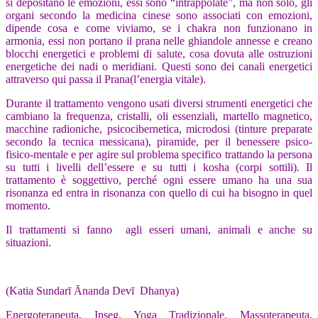
si depositano le emozioni, essi sono “intrappolate”, ma non solo, gli
organi secondo la medicina cinese sono associati con emozioni,
dipende cosa e come viviamo, se i chakra non funzionano in
armonia, essi non portano il prana nelle ghiandole annesse e creano
blocchi energetici e problemi di salute, cosa dovuta alle ostruzioni
energetiche dei nadi o meridiani. Questi sono dei canali energetici
attraverso qui passa il Prana(l’energia vitale).
Durante il trattamento vengono usati diversi strumenti energetici che
cambiano la frequenza, cristalli, oli essenziali, martello magnetico,
macchine radioniche, psicocibernetica, microdosi (tinture preparate
secondo la tecnica messicana), piramide, per il benessere psico-
fisico-mentale e per agire sul problema specifico trattando la persona
su tutti i livelli dell’essere e su tutti i kosha (corpi sottili). Il
trattamento è soggettivo, perché ogni essere umano ha una sua
risonanza ed entra in risonanza con quello di cui ha bisogno in quel
momento.
Il trattamenti si fanno agli esseri umani, animali e anche su
situazioni.
(Katia Sundarī Ānanda Devī Dhanya)
Energoterapeuta, Inseg. Yoga Tradizionale, Massoterapeuta,