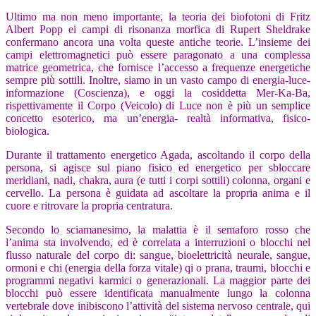
Ultimo ma non meno importante, la teoria dei biofotoni di Fritz
Albert Popp ei campi di risonanza morfica di Rupert Sheldrake
confermano ancora una volta queste antiche teorie. L’insieme dei
campi elettromagnetici può essere paragonato a una complessa
matrice geometrica, che fornisce l’accesso a frequenze energetiche
sempre più sottili. Inoltre, siamo in un vasto campo di energia-luce-
informazione (Coscienza), e oggi la cosiddetta Mer-Ka-Ba,
rispettivamente il Corpo (Veicolo) di Luce non è più un semplice
concetto esoterico, ma un’energia- realtà informativa, fisico-
biologica.
Durante il trattamento energetico Agada, ascoltando il corpo della
persona, si agisce sul piano fisico ed energetico per sbloccare
meridiani, nadi, chakra, aura (e tutti i corpi sottili) colonna, organi e
cervello. La persona è guidata ad ascoltare la propria anima e il
cuore e ritrovare la propria centratura.
Secondo lo sciamanesimo, la malattia è il semaforo rosso che
l’anima sta involvendo, ed è correlata a interruzioni o blocchi nel
flusso naturale del corpo di: sangue, bioelettricità neurale, sangue,
ormoni e chi (energia della forza vitale) qi o prana, traumi, blocchi e
programmi negativi karmici o generazionali. La maggior parte dei
blocchi può essere identificata manualmente lungo la colonna
vertebrale dove inibiscono l’attività del sistema nervoso centrale, qui