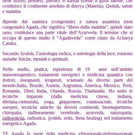
delle azioni, pensieri, parole). Il karma riflette il guna latente, che
costituisce il costituente assoluto di dravya (Materia). Quindi, salute
e malattia
dipende dal saatmya (congeniale) e natura asaatmya (non
congeniale) Agada, che significa “libero dalla malattia”, quindi stato
sano, costituisce una parte vitale dell’Ayurveda. Il termine che si
occupa di questo studio è “Agadaveda” come citato da Acharya
Caraka.
Secondo Jyotish, l’astrologia vedica, o astrologia della luce, esistono
malattie fisiche, mentali e spirituali.
Nello studio, pratica, esperienza di 19 anni nell’ambito
massoterapeutico, trattamenti energetici e medicina quantica con
dottori, insegnanti, terapeuti, sciamani da diverse parti del
mondo:Italia, Brasile, Austria, Argentina, America, Messico, Perù,
Romania, Tibet, India, Olanda, Russia, Thailandia. Ho unito le
tecniche imparate (dalla medicina cinese, indiana,
tibetana,vietnamita, yoga, giapponese, craniosacrale, tecniche
europee, tecniche antiche da diversi continenti, biomagnetismo,
chiropatia, riallineamento vertebrale, ayurveda, naturopatia,
radioestesia,
radionica, jyotish, reiki, theta healing) nel trattamento
energetico Agada.
TE Agada fa parte della medicina vibrazionale-iinformazionale