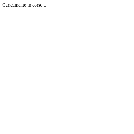
Caricamento in corso...
Salta
al
contenuto