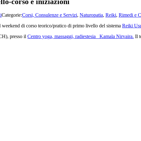
llo-corso e iniziazioni
i
Categorie:
Corsi, Consulenze e Servizi
,
Naturopatia
,
Reiki
,
Rimedi e C
 weekend di corso teorico/pratico di primo livello del sistema
Reiki Usu
(CH), presso il
Centro yoga, massaggi, radiestesia Kamala Nirvaira.
Il 