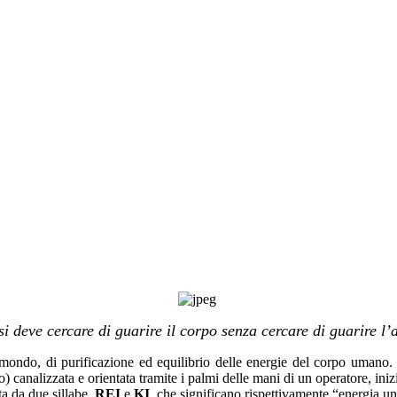
i deve cercare di guarire il corpo senza cercare di guarire l
mondo, di purificazione ed equilibrio delle energie del corpo umano. S
 canalizzata e orientata tramite i palmi delle mani di un operatore, inizi
a da due sillabe,
REI
e
KI
, che significano rispettivamente “energia un