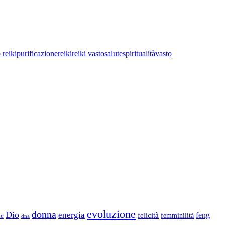
 reiki
purificazione
reiki
reiki vasto
salute
spiritualità
vasto
evoluzione
donna
Dio
energia
felicità
feng
femminilità
ne
dna