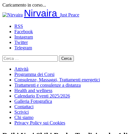
Caricamento in corso...
Salta
Nirvaira
Just Peace
al
contenuto
RSS
Facebook
Instagram
Twitter
Telegram
Ricerca
per:
Attività
Programma dei Corsi
Consulenze, Massaggi, Trattamenti energetici
Trattamenti e consulenze a distanza
Health and wellness
Calendario Eventi 2025/2026
Galleria Fotografica
Contattaci
Scrivici
Chi siamo
Privacy Policy sui Cookies