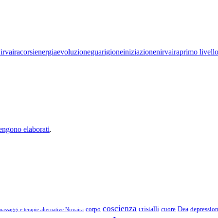
irvaira
corsi
energia
evoluzione
guarigione
iniziazione
nirvaira
primo livello
vengono elaborati
.
coscienza
Dea
corpo
cristalli
cuore
depressio
assaggi e terapie alternative Nirvaira