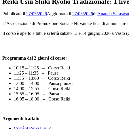
Reiki Usui Shiki Ryoho Tradizionale: 1 live
Pubblicato il
27/05/2026
Aggiornato il
27/05/2026
di
Ananda Saraswat
L’Associazione di Promozione Sociale Nirvaira è lieta di annunciare il
Il corso è aperto a tutti e si terrà sabato 13 e 14 giugno 2026 a Vasto 
Programma dei 2 giorni di corso:
10:15 – 11:25 – Corso Reiki
11:25 – 11:35 – Pausa
11:35 – 13:00 – Corso Reiki
13:00 – 14:00 – Pausa pranzo
14:00 – 15:55 – Corso Reiki
15:55 – 16:05 – Pausa
16:05 – 18:00 – Corso Reiki
Argomenti trattati:
Cos’è il Reiki Usui?