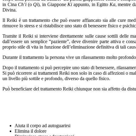
in Cina
Ch’i
(o
Qi
), in Giappone
Ki
appunto, in Egitto
Ka
, mentre da
Divina.
Il Reiki è un trattamento che può essere affiancato sia alle cure medic
rimuove lo stress e si ristabilisce uno stato di benessere fisico e psichi
Tramite il Reiki si interviene direttamente sulle cause sottili delle
dall’essere un semplice “paziente”, deve divenire parte attiva e cons
proprio stile di vita in funzione dell’eliminazione definitiva di tali caus
Durante il trattamento la persona vive un rilassamento molto profondo c
Dopo il trattamento si può percepire uno stato di benessere, rilassamen
Si può ricorrere ai trattamenti Reiki non solo in caso di affezioni o ma
un livello più sottile e profondo, diverso da quello fisico.
Può beneficiare del trattamento Reiki chiunque non sia affetto da distu
Aiuta il corpo ad autoguarirsi
Elimina il dolore