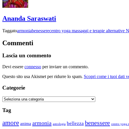
Ananda Saraswati
Taggato
armonia
benessere
centro yoga massaggi e terapie alternative N
Commenti
Lascia un commento
Devi essere
connesso
per inviare un commento.
Questo sito usa Akismet per ridurre lo spam.
Scopri come i tuoi dati 
Categorie
Categorie
Tag
amore
benessere
armonia
bellezza
anima
astrologia
centro yoga m