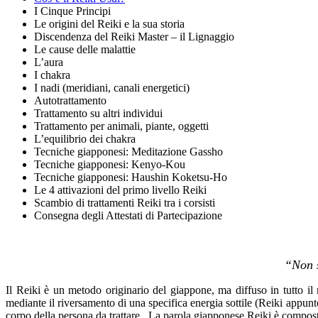
I Cinque Principi
Le origini del Reiki e la sua storia
Discendenza del Reiki Master – il Lignaggio
Le cause delle malattie
L’aura
I chakra
I nadi (meridiani, canali energetici)
Autotrattamento
Trattamento su altri individui
Trattamento per animali, piante, oggetti
L’equilibrio dei chakra
Tecniche giapponesi: Meditazione Gassho
Tecniche giapponesi: Kenyo-Kou
Tecniche giapponesi: Haushin Koketsu-Ho
Le 4 attivazioni del primo livello Reiki
Scambio di trattamenti Reiki tra i corsisti
Consegna degli Attestati di Partecipazione
“Non s
Il Reiki è un metodo originario del giappone, ma diffuso in tutto il 
mediante il riversamento di una specifica energia sottile (Reiki appunto)
corpo della persona da trattare. La parola giapponese Reiki è compost