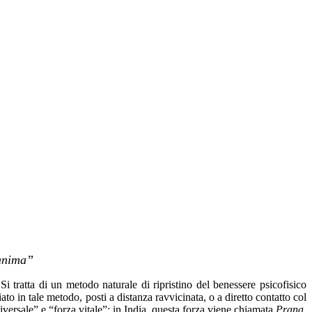
’anima”
i tratta di un metodo naturale di ripristino del benessere psicofisico
ato in tale metodo, posti a distanza ravvicinata, o a diretto contatto col
iversale” e “forza vitale”: in India, questa forza viene chiamata
Prana
,