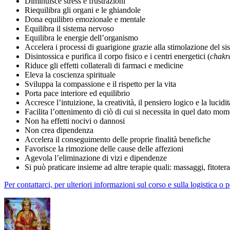
Diminuisce stress e frustrazioni
Riequilibra gli organi e le ghiandole
Dona equilibro emozionale e mentale
Equilibra il sistema nervoso
Equilibra le energie dell’organismo
Accelera i processi di guarigione grazie alla stimolazione del s
Disintossica e purifica il corpo fisico e i centri energetici (
chakr
Riduce gli effetti collaterali di farmaci e medicine
Eleva la coscienza spirituale
Sviluppa la compassione e il rispetto per la vita
Porta pace interiore ed equilibrio
Accresce l’intuizione, la creatività, il pensiero logico e la lucidi
Facilita l’ottenimento di ciò di cui si necessita in quel dato mom
Non ha effetti nocivi o dannosi
Non crea dipendenza
Accelera il conseguimento delle proprie finalità benefiche
Favorisce la rimozione delle cause delle affezioni
Agevola l’eliminazione di vizi e dipendenze
Si può praticare insieme ad altre terapie quali: massaggi, fitotera
Per contattarci, per ulteriori informazioni sul corso e sulla logistica o p