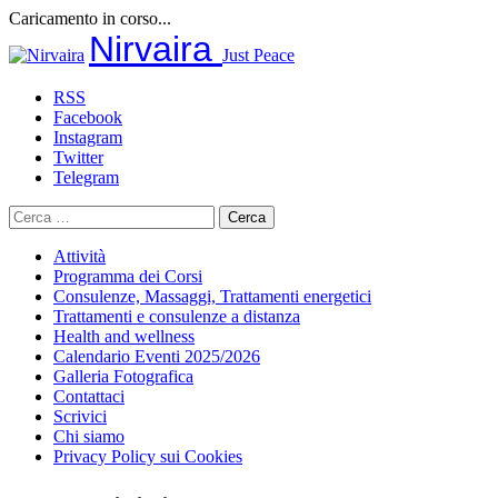
Caricamento in corso...
Salta
Nirvaira
Just Peace
al
contenuto
RSS
Facebook
Instagram
Twitter
Telegram
Ricerca
per:
Attività
Programma dei Corsi
Consulenze, Massaggi, Trattamenti energetici
Trattamenti e consulenze a distanza
Health and wellness
Calendario Eventi 2025/2026
Galleria Fotografica
Contattaci
Scrivici
Chi siamo
Privacy Policy sui Cookies