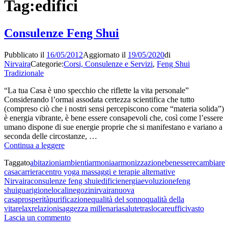
Tag:
edifici
Consulenze Feng Shui
Pubblicato il
16/05/2012
Aggiornato il
19/05/2020
di
Nirvaira
Categorie:
Corsi, Consulenze e Servizi
,
Feng Shui
Tradizionale
“La tua Casa è uno specchio che riflette la vita personale”
Considerando l’ormai assodata certezza scientifica che tutto
(compreso ciò che i nostri sensi percepiscono come “materia solida”)
è energia vibrante, è bene essere consapevoli che, così come l’essere
umano dispone di sue energie proprie che si manifestano e variano a
seconda delle circostanze, …
Consulenze
Continua a leggere
Feng
Taggato
abitazioni
ambienti
armonia
armonizzazione
benessere
cambiare
Shui
casa
carriera
centro yoga massaggi e terapie alternative
Nirvaira
consulenze feng shui
edifici
energia
evoluzione
feng
shui
guarigione
locali
negozi
nirvaira
nuova
casa
prosperità
purificazione
qualità del sonno
qualità della
vita
relax
relazioni
saggezza millenaria
salute
traslocare
uffici
vasto
su
Lascia un commento
Consulenze