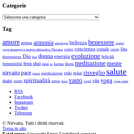
Feng
Categorie
Shui
Categorie
Tag
amore
benessere
armonia
bellezza
anima
astrologia
centro
coscienza
Dea
corpo
cristalli
cuore
yoga massaggi e terapie alternative Nirvaira
evoluzione
donna
Dio
energia
felicità
depressione
dna
meditazione
mente
feng shui
femminilità
gioia
karma
libertà
io
salute
risveglio
nirvaira
pace
relax
reiki
purificazione
paura
vasto
spiritualità
yoga
vita
shakti
spirito
stress
terra
verità
yoga vasto
RSS
Facebook
Instagram
Twitter
Telegram
© Nirvaira. Tutti i diritti riservati.
Torna in alto
Fatal error
: Uncaught Error: Undefined constant