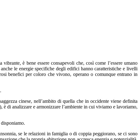
ia vibrante, è bene essere consapevoli che, così come l’essere umano
nche le energie specifiche degli edifici hanno caratteristiche e livelli
merosi benefici per coloro che vivono, operano o comunque entrano in
.
aggezza cinese, nell’ambito di quella che in occidente viene definita
ra), è di analizzare e armonizzare l’ambiente in cui viviamo e lavoriamo,
à disponiamo.
nsonnia, se le relazioni in famiglia o di coppia peggiorano, se ci sono
nsazione che la propria abitazione non accresca energia e potenzialità,