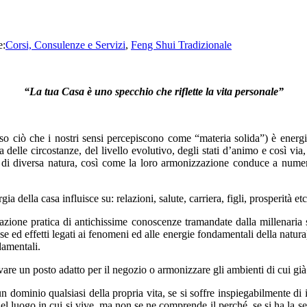
e:
Corsi, Consulenze e Servizi
,
Feng Shui Tradizionale
“La tua Casa è uno specchio che riflette la vita personale”
eso ciò che i nostri sensi percepiscono come “materia solida”) è energ
elle circostanze, del livello evolutivo, degli stati d’animo e così via, a
emi di diversa natura, così come la loro armonizzazione conduce a nu
della casa influisce su: relazioni, salute, carriera, figli, prosperità etc
zione pratica di antichissime conoscenze tramandate dalla millenaria s
use ed effetti legati ai fenomeni ed alle energie fondamentali della natu
damentali.
re un posto adatto per il negozio o armonizzare gli ambienti di cui gi
 dominio qualsiasi della propria vita, se si soffre inspiegabilmente di i
el luogo in cui si vive, ma non se ne comprende il perché, se si ha la se