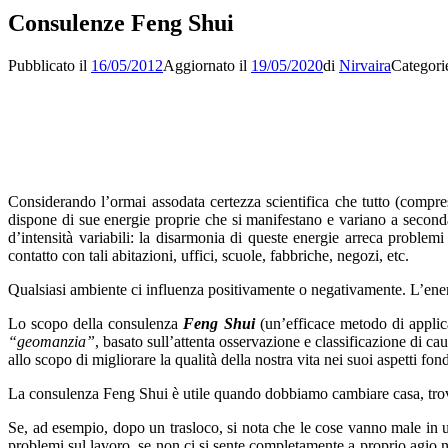
Consulenze Feng Shui
Pubblicato il
16/05/2012
Aggiornato il
19/05/2020
di
Nirvaira
Categori
Considerando l’ormai assodata certezza scientifica che tutto (compr
dispone di sue energie proprie che si manifestano e variano a seconda d
d’intensità variabili: la disarmonia di queste energie arreca probl
contatto con tali abitazioni, uffici, scuole, fabbriche, negozi, etc.
Qualsiasi ambiente ci influenza positivamente o negativamente. L’energia 
Lo scopo della consulenza
Feng Shui
(un’efficace metodo di applica
“geomanzia”
, basato sull’attenta osservazione e classificazione di ca
allo scopo di migliorare la qualità della nostra vita nei suoi aspetti fon
La consulenza Feng Shui è utile quando dobbiamo cambiare casa, trova
Se, ad esempio, dopo un trasloco, si nota che le cose vanno male in un
problemi sul lavoro, se non ci si sente completamente a proprio agio n