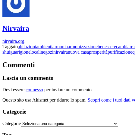
Nirvaira
nirvaira.org
Taggato
abitazioni
ambienti
armonia
armonizzazione
benessere
cambiare 
shui
guarigione
locali
negozi
nirvaira
nuova casa
prosperità
purificazione
q
Commenti
Lascia un commento
Devi essere
connesso
per inviare un commento.
Questo sito usa Akismet per ridurre lo spam.
Scopri come i tuoi dati 
Categorie
Categorie