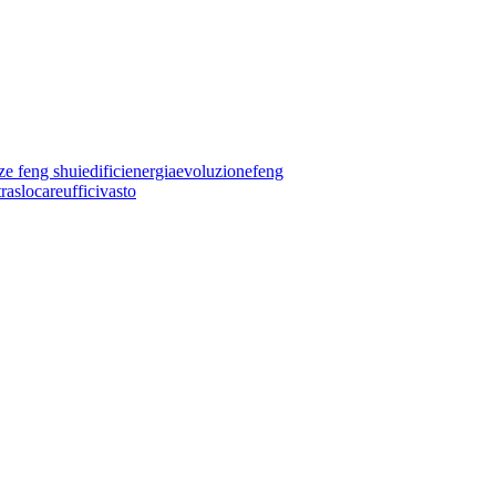
ze feng shui
edifici
energia
evoluzione
feng
traslocare
uffici
vasto