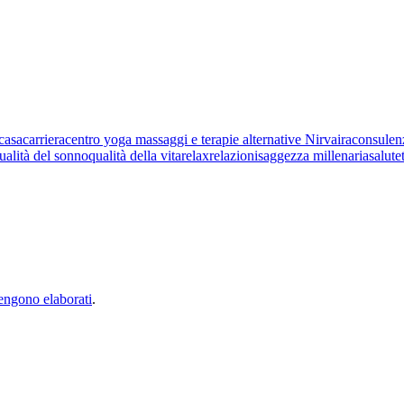
casa
carriera
centro yoga massaggi e terapie alternative Nirvaira
consulen
ualità del sonno
qualità della vita
relax
relazioni
saggezza millenaria
salute
vengono elaborati
.