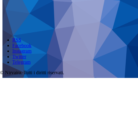
RSS
Facebook
Instagram
Twitter
Telegram
© Nirvaira. Tutti i diritti riservati.
Salta
al
contenuto