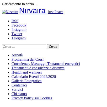
Caricamento in corso...
Salta
Nirvaira
Just Peace
al
contenuto
RSS
Facebook
Instagram
Twitter
Telegram
Ricerca
per:
Attività
Programma dei Corsi
Consulenze, Massaggi, Trattamenti energetici
Trattamenti e consulenze a distanza
Health and wellness
Calendario Eventi 2025/2026
Galleria Fotografica
Contattaci
Scrivici
Chi siamo
Privacy Policy sui Cookies