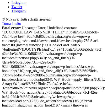
Instagram
Twitter
Telegram
© Nirvaira. Tutti i diritti riservati.
Torna in alto
Fatal error
: Uncaught Error: Undefined constant
"EUCOOKIELAW_BANNER_TITLE" in /data/6/6/66fe5bde-
73cf-42ee-be34-92d4c9d862b8/nirvaira.org/web/wopr/wp-
content/plugins/eucookielaw/eucookielaw-header.php:758 Stack
trace: #0 [internal function]: EUCookieLawHeader-
>buffering('<!DOCTYPE html>...', 9) #1 /data/6/6/66fe5bde-73cf-
42ee-be34-92d4c9d862b8/nirvaira.org/web/wopr/wp-
includes/functions.php(5349): ob_end_flush() #2
/data/6/6/66fe5bde-73cf-42ee-be34-
92d4c9d862b8/nirvaira.org/web/wopr/wp-includes/class-wp-
hook.php(310): wp_ob_end_flush_all('') #3 /data/6/6/66fe5bde-
73cf-42ee-be34-92d4c9d862b8/nirvaira.org/web/wopr/wp-
includes/class-wp-hook.php(334): WP_Hook->apply_filters(NULL,
Array) #4 /data/6/6/66fe5bde-73cf-42ee-be34-
92d4c9d862b8/nirvaira.org/web/wopr/wp-includes/plugin.php(517):
WP_Hook->do_action(Array) #5 /data/6/6/66fe5bde-73cf-42ee-
be34-92d4c9d862b8/nirvaira.org/web/wopr/wp-
includes/load.php(1252): do_action('shutdown') #6 [internal
function]: shutdown_action_hook() #7 {main} thrown in