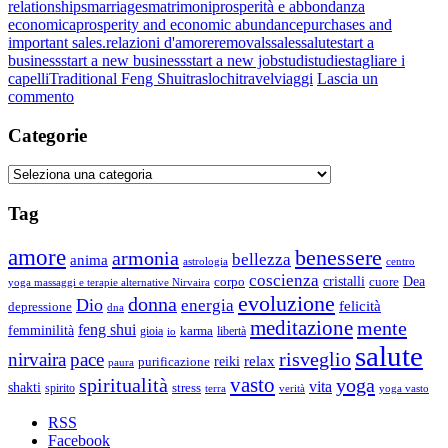
relationships
marriages
matrimoni
prosperità e abbondanza
economica
prosperity and economic abundance
purchases and
important sales.
relazioni d'amore
removals
sales
salute
start a
business
start a new business
start a new job
studi
studies
tagliare i
capelli
Traditional Feng Shui
traslochi
travel
viaggi
Lascia un
su
commento
“Navigatore
Cosmico”,
Categorie
calendario
personalizzato
Categorie
Tag
amore
benessere
armonia
bellezza
anima
astrologia
centro
coscienza
Dea
corpo
cristalli
cuore
yoga massaggi e terapie alternative Nirvaira
evoluzione
donna
Dio
energia
felicità
depressione
dna
meditazione
mente
feng shui
femminilità
gioia
karma
libertà
io
salute
risveglio
nirvaira
pace
relax
reiki
purificazione
paura
vasto
spiritualità
yoga
vita
shakti
spirito
stress
terra
verità
yoga vasto
RSS
Facebook