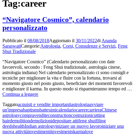
Tag:
career
“Navigatore Cosmico”, calendario
personalizzato
Pubblicato il
08/08/2018
Aggiornato il
30/11/2022
di
Ananda
Saraswati
Categorie:
Astrologia
,
Corsi, Consulenze e Servizi
,
Feng
Shui Tradizionale
“Navigatore Cosmico” (Calendario personalizzato con date
favorevoli, secondo : Feng Shui tradizionale, astrologia cinese,
astrologia indiana) Nel calendario personalizzato ci sono consigli e
tecniche per migliorare la vita e fluire con la fortuna, trovarsi al
momento giusto nel posto giusto, beneficiare dei momenti favorevoli
e migliorare il karma. In questo modo si risparmieranno tempo ed …
“Navigatore
Continua a leggere
Cosmico”,
Taggato
acquisti e vendite importanti
astrologia
avviare
calendario
un'impresa
baptisms
battesimi
calendario
career
carriera
Chinese
personalizzato
astrology
compravendite
construction
costruzioni
cutting
hair
demolition
demolizioni
depositare atti
feng shui
filing
deeds
health
Indian astrology
iniziare un nuovo lavoro
iniziare una
nuova attività
investimenti
investments
karma
love