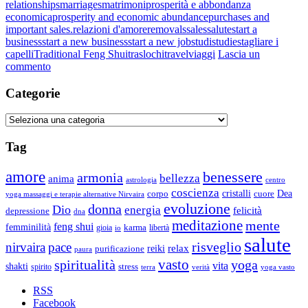
relationships
marriages
matrimoni
prosperità e abbondanza
economica
prosperity and economic abundance
purchases and
important sales.
relazioni d'amore
removals
sales
salute
start a
business
start a new business
start a new job
studi
studies
tagliare i
capelli
Traditional Feng Shui
traslochi
travel
viaggi
Lascia un
su
commento
“Navigatore
Cosmico”,
Categorie
calendario
personalizzato
Categorie
Tag
amore
benessere
armonia
bellezza
anima
astrologia
centro
coscienza
Dea
corpo
cristalli
cuore
yoga massaggi e terapie alternative Nirvaira
evoluzione
donna
Dio
energia
felicità
depressione
dna
meditazione
mente
feng shui
femminilità
gioia
karma
libertà
io
salute
risveglio
nirvaira
pace
relax
reiki
purificazione
paura
vasto
spiritualità
yoga
vita
shakti
spirito
stress
terra
verità
yoga vasto
RSS
Facebook