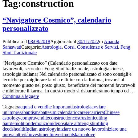
Tag:
construction
“Navigatore Cosmico”, calendario
personalizzato
Pubblicato il
08/08/2018
Aggiornato il
30/11/2022
di
Ananda
Saraswati
Categorie:
Astrologia
,
Corsi, Consulenze e Servizi
,
Feng
Shui Tradizionale
“Navigatore Cosmico” (Calendario personalizzato con date
favorevoli, secondo : Feng Shui tradizionale, astrologia cinese,
astrologia indiana) Nel calendario personalizzato ci sono consigli e
tecniche per migliorare la vita e fluire con la fortuna, trovarsi al
momento giusto nel posto giusto, beneficiare dei momenti favorevoli
e migliorare il karma. In questo modo si risparmieranno tempo ed …
“Navigatore
Continua a leggere
Cosmico”,
Taggato
acquisti e vendite importanti
astrologia
avviare
calendario
un'impresa
baptisms
battesimi
calendario
career
carriera
Chinese
personalizzato
astrology
compravendite
construction
costruzioni
cutting
hair
demolition
demolizioni
depositare atti
feng shui
filing
deeds
health
Indian astrology
iniziare un nuovo lavoro
iniziare una
nuova attività
investimenti
investments
karma
love