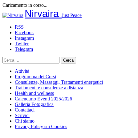
Caricamento in corso...
Salta
Nirvaira
Just Peace
al
contenuto
RSS
Facebook
Instagram
Twitter
Telegram
Ricerca
per:
Attività
Programma dei Corsi
Consulenze, Massaggi, Trattamenti energetici
Trattamenti e consulenze a distanza
Health and wellness
Calendario Eventi 2025/2026
Galleria Fotografica
Contattaci
Scrivici
Chi siamo
Privacy Policy sui Cookies