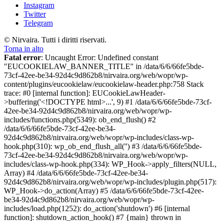
Instagram
Twitter
Telegram
© Nirvaira. Tutti i diritti riservati.
Torna in alto
Fatal error
: Uncaught Error: Undefined constant
"EUCOOKIELAW_BANNER_TITLE" in /data/6/6/66fe5bde-
73cf-42ee-be34-92d4c9d862b8/nirvaira.org/web/wopr/wp-
content/plugins/eucookielaw/eucookielaw-header.php:758 Stack
trace: #0 [internal function]: EUCookieLawHeader-
>buffering('<!DOCTYPE html>...', 9) #1 /data/6/6/66fe5bde-73cf-
42ee-be34-92d4c9d862b8/nirvaira.org/web/wopr/wp-
includes/functions.php(5349): ob_end_flush() #2
/data/6/6/66fe5bde-73cf-42ee-be34-
92d4c9d862b8/nirvaira.org/web/wopr/wp-includes/class-wp-
hook.php(310): wp_ob_end_flush_all('') #3 /data/6/6/66fe5bde-
73cf-42ee-be34-92d4c9d862b8/nirvaira.org/web/wopr/wp-
includes/class-wp-hook.php(334): WP_Hook->apply_filters(NULL,
Array) #4 /data/6/6/66fe5bde-73cf-42ee-be34-
92d4c9d862b8/nirvaira.org/web/wopr/wp-includes/plugin.php(517):
WP_Hook->do_action(Array) #5 /data/6/6/66fe5bde-73cf-42ee-
be34-92d4c9d862b8/nirvaira.org/web/wopr/wp-
includes/load.php(1252): do_action('shutdown') #6 [internal
function]: shutdown_action_hook() #7 {main} thrown in