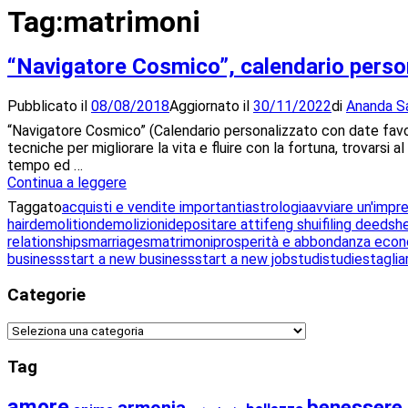
Tag:
matrimoni
“Navigatore Cosmico”, calendario perso
Pubblicato il
08/08/2018
Aggiornato il
30/11/2022
di
Ananda S
“Navigatore Cosmico” (Calendario personalizzato con date favore
tecniche per migliorare la vita e fluire con la fortuna, trovars
tempo ed …
“Navigatore
Continua a leggere
Cosmico”,
Taggato
acquisti e vendite importanti
astrologia
avviare un'impr
calendario
hair
demolition
demolizioni
depositare atti
feng shui
filing deeds
h
personalizzato
relationships
marriages
matrimoni
prosperità e abbondanza eco
business
start a new business
start a new job
studi
studies
taglia
Categorie
Categorie
Tag
amore
benessere
armonia