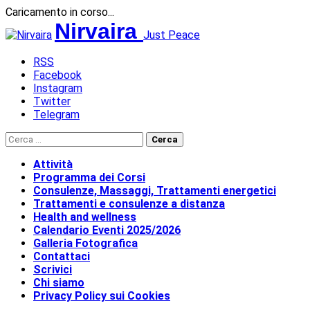
Caricamento in corso...
Salta
Nirvaira
Just Peace
al
contenuto
RSS
Facebook
Instagram
Twitter
Telegram
Ricerca per:
Attività
Programma dei Corsi
Consulenze, Massaggi, Trattamenti energetici
Trattamenti e consulenze a distanza
Health and wellness
Calendario Eventi 2025/2026
Galleria Fotografica
Contattaci
Scrivici
Chi siamo
Privacy Policy sui Cookies