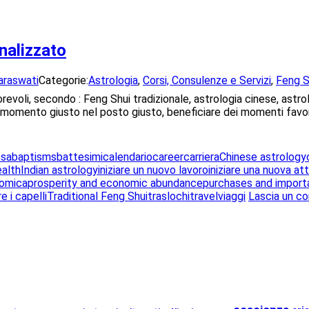
nalizzato
araswati
Categorie:
Astrologia
,
Corsi, Consulenze e Servizi
,
Feng S
voli, secondo : Feng Shui tradizionale, astrologia cinese, astrol
i al momento giusto nel posto giusto, beneficiare dei momenti favo
esa
baptisms
battesimi
calendario
career
carriera
Chinese astrology
ealth
Indian astrology
iniziare un nuovo lavoro
iniziare una nuova att
nomica
prosperity and economic abundance
purchases and importa
re i capelli
Traditional Feng Shui
traslochi
travel
viaggi
Lascia un 