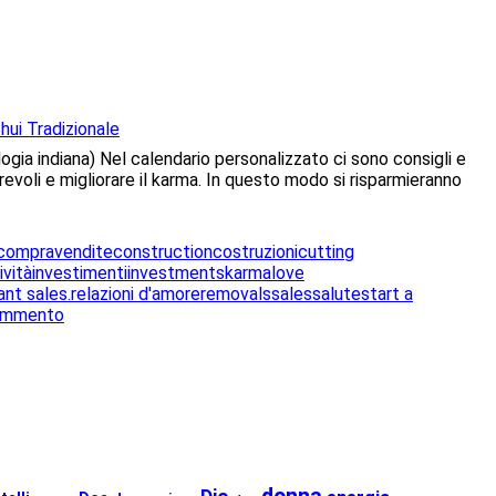
hui Tradizionale
ogia indiana) Nel calendario personalizzato ci sono consigli e
revoli e migliorare il karma. In questo modo si risparmieranno
compravendite
construction
costruzioni
cutting
ività
investimenti
investments
karma
love
nt sales.
relazioni d'amore
removals
sales
salute
start a
su
commento
“Navigatore
Cosmico”,
calendario
personalizzato