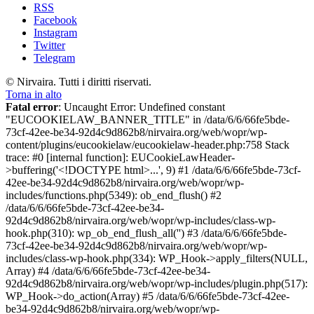
RSS
Facebook
Instagram
Twitter
Telegram
© Nirvaira. Tutti i diritti riservati.
Torna in alto
Fatal error
: Uncaught Error: Undefined constant
"EUCOOKIELAW_BANNER_TITLE" in /data/6/6/66fe5bde-
73cf-42ee-be34-92d4c9d862b8/nirvaira.org/web/wopr/wp-
content/plugins/eucookielaw/eucookielaw-header.php:758 Stack
trace: #0 [internal function]: EUCookieLawHeader-
>buffering('<!DOCTYPE html>...', 9) #1 /data/6/6/66fe5bde-73cf-
42ee-be34-92d4c9d862b8/nirvaira.org/web/wopr/wp-
includes/functions.php(5349): ob_end_flush() #2
/data/6/6/66fe5bde-73cf-42ee-be34-
92d4c9d862b8/nirvaira.org/web/wopr/wp-includes/class-wp-
hook.php(310): wp_ob_end_flush_all('') #3 /data/6/6/66fe5bde-
73cf-42ee-be34-92d4c9d862b8/nirvaira.org/web/wopr/wp-
includes/class-wp-hook.php(334): WP_Hook->apply_filters(NULL,
Array) #4 /data/6/6/66fe5bde-73cf-42ee-be34-
92d4c9d862b8/nirvaira.org/web/wopr/wp-includes/plugin.php(517):
WP_Hook->do_action(Array) #5 /data/6/6/66fe5bde-73cf-42ee-
be34-92d4c9d862b8/nirvaira.org/web/wopr/wp-