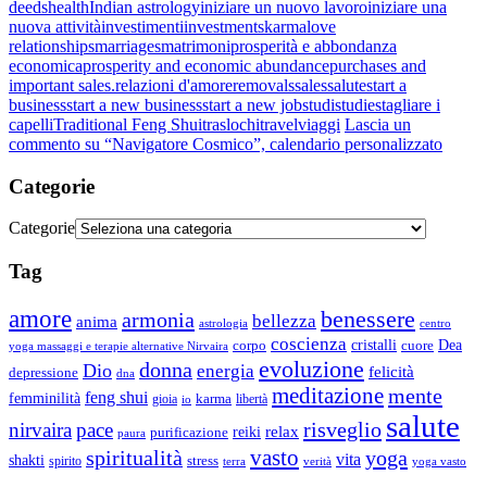
deeds
health
Indian astrology
iniziare un nuovo lavoro
iniziare una
nuova attività
investimenti
investments
karma
love
relationships
marriages
matrimoni
prosperità e abbondanza
economica
prosperity and economic abundance
purchases and
important sales.
relazioni d'amore
removals
sales
salute
start a
business
start a new business
start a new job
studi
studies
tagliare i
capelli
Traditional Feng Shui
traslochi
travel
viaggi
Lascia un
commento
su “Navigatore Cosmico”, calendario personalizzato
Categorie
Categorie
Tag
amore
benessere
armonia
bellezza
anima
astrologia
centro
coscienza
Dea
corpo
cristalli
cuore
yoga massaggi e terapie alternative Nirvaira
evoluzione
donna
Dio
energia
felicità
depressione
dna
meditazione
mente
feng shui
femminilità
gioia
karma
libertà
io
salute
risveglio
nirvaira
pace
relax
reiki
purificazione
paura
vasto
spiritualità
yoga
vita
shakti
spirito
stress
terra
verità
yoga vasto