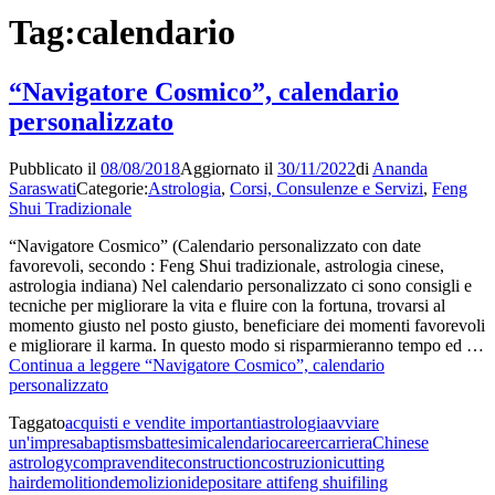
Tag:
calendario
“Navigatore Cosmico”, calendario
personalizzato
Pubblicato il
08/08/2018
Aggiornato il
30/11/2022
di
Ananda
Saraswati
Categorie:
Astrologia
,
Corsi, Consulenze e Servizi
,
Feng
Shui Tradizionale
“Navigatore Cosmico” (Calendario personalizzato con date
favorevoli, secondo : Feng Shui tradizionale, astrologia cinese,
astrologia indiana) Nel calendario personalizzato ci sono consigli e
tecniche per migliorare la vita e fluire con la fortuna, trovarsi al
momento giusto nel posto giusto, beneficiare dei momenti favorevoli
e migliorare il karma. In questo modo si risparmieranno tempo ed …
Continua a leggere
“Navigatore Cosmico”, calendario
personalizzato
Taggato
acquisti e vendite importanti
astrologia
avviare
un'impresa
baptisms
battesimi
calendario
career
carriera
Chinese
astrology
compravendite
construction
costruzioni
cutting
hair
demolition
demolizioni
depositare atti
feng shui
filing