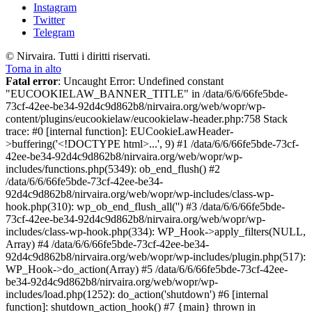
Instagram
Twitter
Telegram
© Nirvaira. Tutti i diritti riservati.
Torna in alto
Fatal error
: Uncaught Error: Undefined constant
"EUCOOKIELAW_BANNER_TITLE" in /data/6/6/66fe5bde-
73cf-42ee-be34-92d4c9d862b8/nirvaira.org/web/wopr/wp-
content/plugins/eucookielaw/eucookielaw-header.php:758 Stack
trace: #0 [internal function]: EUCookieLawHeader-
>buffering('<!DOCTYPE html>...', 9) #1 /data/6/6/66fe5bde-73cf-
42ee-be34-92d4c9d862b8/nirvaira.org/web/wopr/wp-
includes/functions.php(5349): ob_end_flush() #2
/data/6/6/66fe5bde-73cf-42ee-be34-
92d4c9d862b8/nirvaira.org/web/wopr/wp-includes/class-wp-
hook.php(310): wp_ob_end_flush_all('') #3 /data/6/6/66fe5bde-
73cf-42ee-be34-92d4c9d862b8/nirvaira.org/web/wopr/wp-
includes/class-wp-hook.php(334): WP_Hook->apply_filters(NULL,
Array) #4 /data/6/6/66fe5bde-73cf-42ee-be34-
92d4c9d862b8/nirvaira.org/web/wopr/wp-includes/plugin.php(517):
WP_Hook->do_action(Array) #5 /data/6/6/66fe5bde-73cf-42ee-
be34-92d4c9d862b8/nirvaira.org/web/wopr/wp-
includes/load.php(1252): do_action('shutdown') #6 [internal
function]: shutdown_action_hook() #7 {main} thrown in