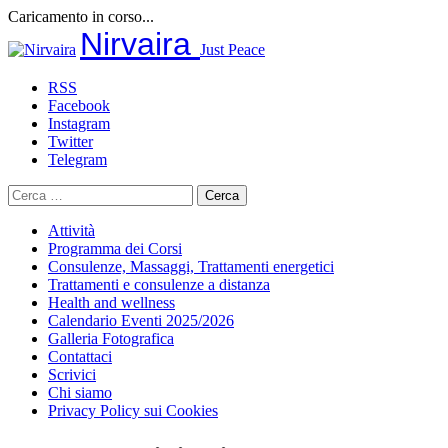
Caricamento in corso...
Salta
Nirvaira
Just Peace
al
contenuto
RSS
Facebook
Instagram
Twitter
Telegram
Ricerca
per:
Attività
Programma dei Corsi
Consulenze, Massaggi, Trattamenti energetici
Trattamenti e consulenze a distanza
Health and wellness
Calendario Eventi 2025/2026
Galleria Fotografica
Contattaci
Scrivici
Chi siamo
Privacy Policy sui Cookies