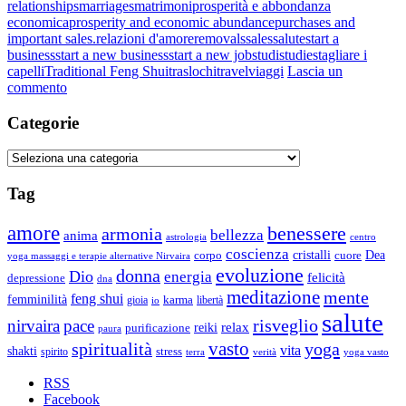
relationships
marriages
matrimoni
prosperità e abbondanza
economica
prosperity and economic abundance
purchases and
important sales.
relazioni d'amore
removals
sales
salute
start a
business
start a new business
start a new job
studi
studies
tagliare i
capelli
Traditional Feng Shui
traslochi
travel
viaggi
Lascia un
su
commento
“Navigatore
Cosmico”,
Categorie
calendario
personalizzato
Categorie
Tag
amore
benessere
armonia
bellezza
anima
astrologia
centro
coscienza
Dea
corpo
cristalli
cuore
yoga massaggi e terapie alternative Nirvaira
evoluzione
donna
Dio
energia
felicità
depressione
dna
meditazione
mente
feng shui
femminilità
gioia
karma
libertà
io
salute
risveglio
nirvaira
pace
relax
reiki
purificazione
paura
vasto
spiritualità
yoga
vita
shakti
spirito
stress
terra
verità
yoga vasto
RSS
Facebook