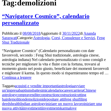
Tag:
demolizioni
“Navigatore Cosmico”, calendario
personalizzato
Pubblicato il
08/08/2018
Aggiornato il
30/11/2022
di
Ananda
Saraswati
Categorie:
Astrologia
,
Corsi, Consulenze e Servizi
,
Feng
Shui Tradizionale
“Navigatore Cosmico” (Calendario personalizzato con date
favorevoli, secondo : Feng Shui tradizionale, astrologia cinese,
astrologia indiana) Nel calendario personalizzato ci sono consigli e
tecniche per migliorare la vita e fluire con la fortuna, trovarsi al
momento giusto nel posto giusto, beneficiare dei momenti favorevoli
e migliorare il karma. In questo modo si risparmieranno tempo ed …
“Navigatore
Continua a leggere
Cosmico”,
Taggato
acquisti e vendite importanti
astrologia
avviare
calendario
un'impresa
baptisms
battesimi
calendario
career
carriera
Chinese
personalizzato
astrology
compravendite
construction
costruzioni
cutting
hair
demolition
demolizioni
depositare atti
feng shui
filing
deeds
health
Indian astrology
iniziare un nuovo lavoro
iniziare una
nuova attività
investimenti
investments
karma
love