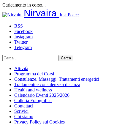
Caricamento in corso...
Salta
Nirvaira
Just Peace
al
contenuto
RSS
Facebook
Instagram
Twitter
Telegram
Ricerca
per:
Attività
Programma dei Corsi
Consulenze, Massaggi, Trattamenti energetici
Trattamenti e consulenze a distanza
Health and wellness
Calendario Eventi 2025/2026
Galleria Fotografica
Contattaci
Scrivici
Chi siamo
Privacy Policy sui Cookies