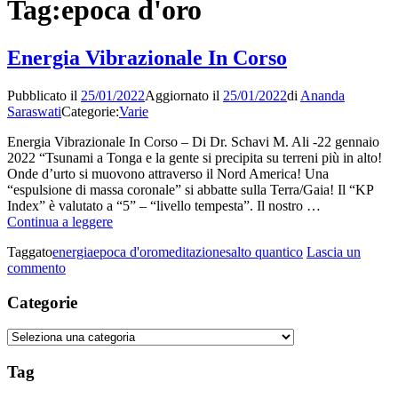
Tag:
epoca d'oro
Energia Vibrazionale In Corso
Pubblicato il
25/01/2022
Aggiornato il
25/01/2022
di
Ananda
Saraswati
Categorie:
Varie
Energia Vibrazionale In Corso – Di Dr. Schavi M. Ali -22 gennaio
2022 “Tsunami a Tonga e la gente si precipita su terreni più in alto!
Onde d’urto si muovono attraverso il Nord America! Una
“espulsione di massa coronale” si abbatte sulla Terra/Gaia! Il “KP
Index” è valutato a “5” – “livello tempesta”. Il nostro …
Energia
Continua a leggere
Vibrazionale
Taggato
energia
epoca d'oro
meditazione
salto quantico
Lascia un
In
su
commento
Corso
Energia
Vibrazionale
Categorie
In
Corso
Categorie
Tag