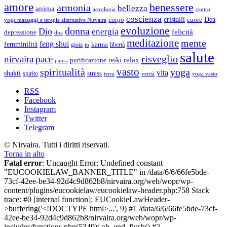
amore
benessere
armonia
bellezza
anima
astrologia
centro
coscienza
Dea
corpo
cristalli
cuore
yoga massaggi e terapie alternative Nirvaira
evoluzione
donna
Dio
energia
felicità
depressione
dna
meditazione
mente
feng shui
femminilità
gioia
karma
libertà
io
salute
risveglio
nirvaira
pace
relax
reiki
purificazione
paura
vasto
spiritualità
yoga
vita
shakti
spirito
stress
terra
verità
yoga vasto
RSS
Facebook
Instagram
Twitter
Telegram
© Nirvaira. Tutti i diritti riservati.
Torna in alto
Fatal error
: Uncaught Error: Undefined constant
"EUCOOKIELAW_BANNER_TITLE" in /data/6/6/66fe5bde-
73cf-42ee-be34-92d4c9d862b8/nirvaira.org/web/wopr/wp-
content/plugins/eucookielaw/eucookielaw-header.php:758 Stack
trace: #0 [internal function]: EUCookieLawHeader-
>buffering('<!DOCTYPE html>...', 9) #1 /data/6/6/66fe5bde-73cf-
42ee-be34-92d4c9d862b8/nirvaira.org/web/wopr/wp-
includes/functions.php(5349): ob_end_flush() #2