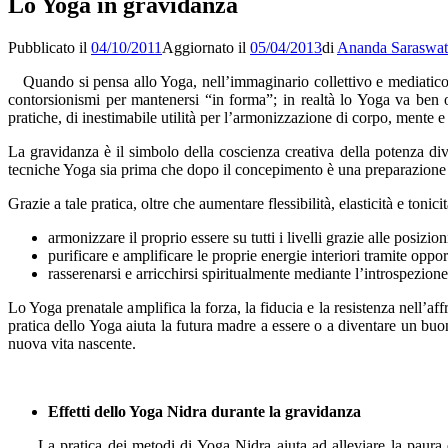
Lo Yoga in gravidanza
Pubblicato il
04/10/2011
Aggiornato il
05/04/2013
di
Ananda Saraswat
Quando si pensa allo Yoga, nell’immaginario collettivo e mediatico 
contorsionismi per mantenersi “in forma”; in realtà lo Yoga va ben o
pratiche, di inestimabile utilità per l’armonizzazione di corpo, mente 
La gravidanza è il simbolo della coscienza creativa della potenza divi
tecniche Yoga sia prima che dopo il concepimento è una preparazione 
Grazie a tale pratica, oltre che aumentare flessibilità, elasticità e ton
armonizzare il proprio essere su tutti i livelli grazie alle posizi
purificare e amplificare le proprie energie interiori tramite oppo
rasserenarsi e arricchirsi spiritualmente mediante l’introspezion
Lo Yoga prenatale amplifica la forza, la fiducia e la resistenza nell’affro
pratica dello Yoga aiuta la futura madre a essere o a diventare un bu
nuova vita nascente.
Effetti dello Yoga Nidra durante la gravidanza
La pratica dei metodi di Yoga Nidra aiuta ad alleviare la paura 