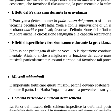
coscienza, che favorisce il rilassamento, la pace mentale e la ca
Effetti del Pranayama durante la gravidanza
Il Pranayama (letteralmente:
la padronanza del prana
, ossia il c
tecniche peculiari dell’Hatha Yoga e con la supervisione di un i
risultano
nutriti
e purificati; favorisce l’eliminazione dei rifiuti
migliora anche la circolazione sanguigna e le capacità respiratori
Effetti di specifiche vibrazioni sonore durante la gravidanz
L’emissione prolungata di alcune vocali, o la ripetizione continua 
mentale. Aiutano anche a migliorare la funzione del cuore massa
musicali particolarmente rilassanti e armoniosi favorisce tali proce
Muscoli addominali
È importante fortificare questi muscoli perché devono sostenere 
durante il parto. Lo Hatha Yoga aiuta anche a prevenire le smagli
Colonna vertebrale e muscoli della schiena
La forza dei muscoli della schiena impedisce la deformità postu
flessibilità della schiena. Un funzionamento efficiente del midollo