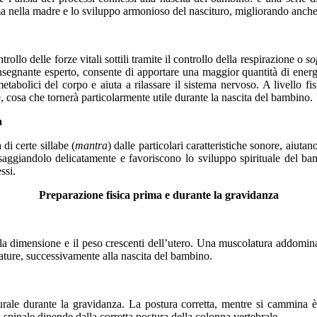
lma nella madre e lo sviluppo armonioso del nascituro, migliorando anch
ontrollo delle forze vitali sottili tramite il controllo della respirazione o
so
nsegnante esperto, consente di apportare una maggior quantità di energ
 metabolici del corpo e aiuta a rilassare il sistema nervoso. A livello 
e, cosa che tornerà particolarmente utile durante la nascita del bambino.
a
di certe sillabe (
mantra
) dalle particolari caratteristiche sonore, aiuta
ggiandolo delicatamente e favoriscono lo sviluppo spirituale del bamb
ssi.
Preparazione fisica prima e durante la gravidanza
la dimensione e il peso crescenti dell’utero. Una muscolatura addomina
ature, successivamente alla nascita del bambino.
rale durante la gravidanza. La postura corretta, mentre si cammina è 
 spinale dipende dalla corretta postura della colonna vertebrale.