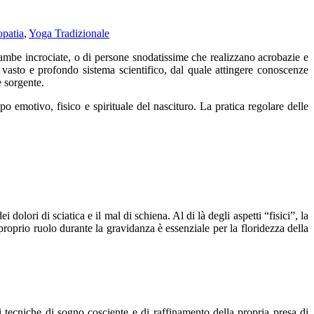
opatia
,
Yoga Tradizionale
 gambe incrociate, o di persone snodatissime che realizzano acrobazie e
 vasto e profondo sistema scientifico, dal quale attingere conoscenze
e sorgente.
o emotivo, fisico e spirituale del nascituro. La pratica regolare delle
 dolori di sciatica e il mal di schiena. Al di là degli aspetti “fisici”, la
roprio ruolo durante la gravidanza è essenziale per la floridezza della
i tecniche di sogno cosciente e di raffinamento della propria presa di