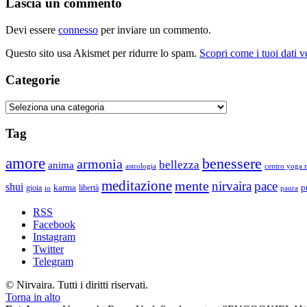
Lascia un commento
Devi essere
connesso
per inviare un commento.
Questo sito usa Akismet per ridurre lo spam.
Scopri come i tuoi dati 
Categorie
Categorie
Tag
amore
benessere
armonia
bellezza
anima
astrologia
centro yoga m
meditazione
mente
nirvaira
pace
shui
p
gioia
karma
libertà
io
paura
RSS
Facebook
Instagram
Twitter
Telegram
© Nirvaira. Tutti i diritti riservati.
Torna in alto