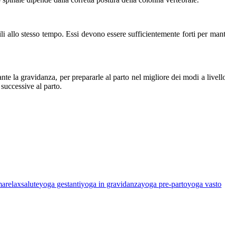
ili allo stesso tempo. Essi devono essere sufficientemente forti per man
nte la gravidanza, per prepararle al parto nel migliore dei modi a livello
 successive al parto.
ma
relax
salute
yoga gestanti
yoga in gravidanza
yoga pre-parto
yoga vasto