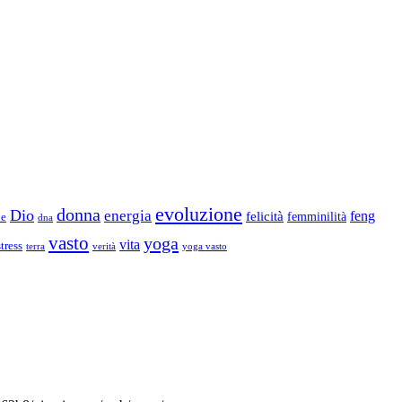
evoluzione
donna
Dio
energia
felicità
feng
femminilità
ne
dna
vasto
yoga
vita
stress
terra
verità
yoga vasto