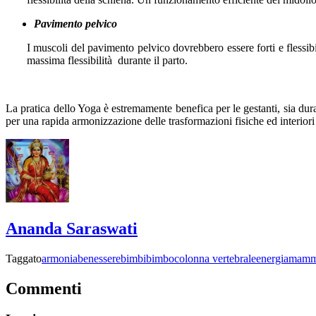
Pavimento pelvico
I muscoli del pavimento pelvico dovrebbero essere forti e flessib
massima flessibilità durante il parto.
La pratica dello Yoga è estremamente benefica per le gestanti, sia dura
per una rapida armonizzazione delle trasformazioni fisiche ed interiori
Ananda Saraswati
Taggato
armonia
benessere
bimbi
bimbo
colonna vertebrale
energia
mam
Commenti