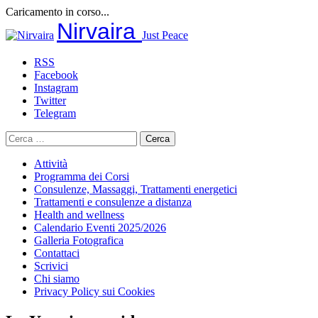
Caricamento in corso...
Salta
Nirvaira
Just Peace
al
contenuto
RSS
Facebook
Instagram
Twitter
Telegram
Ricerca
per:
Attività
Programma dei Corsi
Consulenze, Massaggi, Trattamenti energetici
Trattamenti e consulenze a distanza
Health and wellness
Calendario Eventi 2025/2026
Galleria Fotografica
Contattaci
Scrivici
Chi siamo
Privacy Policy sui Cookies