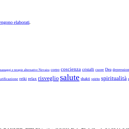
vengono elaborati
.
coscienza
Dea
corpo
cristalli
cuore
depressio
assaggi e terapie alternative Nirvaira
salute
risveglio
spiritualità
relax
reiki
shakti
urificazione
spirito