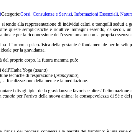
i
Categorie:
Corsi, Consulenze e Servizi
,
Informazioni Essenziali
,
Natur
si tende alla rappresentazione di individui calmi e tranquilli seduti a
ltre queste semplicistiche e riduttive immagini essendo, da secoli, un
e anima e per la riconnessione dell’essere umano con la propria essenza 
na. L’armonia psico-fisica della gestante è fondamentale per lo svilupp
ideale per la gravidanza.
icità del proprio corpo, la futura mamma può:
oni dell’Hatha Yoga (
asana
),
rtune tecniche di respirazione (
pranayama
),
e, la focalizzazione della mente e la meditazione.
ntare i disagi tipici della gravidanza e favorisce altresì l’eliminazione dei
on
canale
per l’arrivo della nuova anima: la consapevolezza di Sé e del p
e l’ansia dei processi connessi alla nascita del bambino: è una serie d