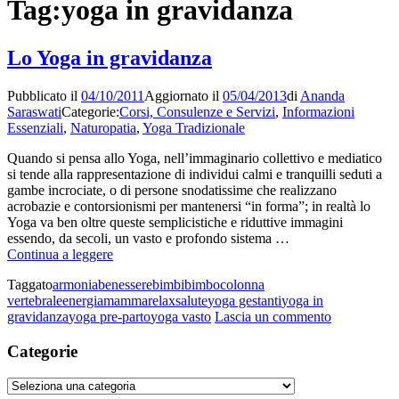
Tag:
yoga in gravidanza
Lo Yoga in gravidanza
Pubblicato il
04/10/2011
Aggiornato il
05/04/2013
di
Ananda
Saraswati
Categorie:
Corsi, Consulenze e Servizi
,
Informazioni
Essenziali
,
Naturopatia
,
Yoga Tradizionale
Quando si pensa allo Yoga, nell’immaginario collettivo e mediatico
si tende alla rappresentazione di individui calmi e tranquilli seduti a
gambe incrociate, o di persone snodatissime che realizzano
acrobazie e contorsionismi per mantenersi “in forma”; in realtà lo
Yoga va ben oltre queste semplicistiche e riduttive immagini
essendo, da secoli, un vasto e profondo sistema …
Lo
Continua a leggere
Yoga
Taggato
armonia
benessere
bimbi
bimbo
colonna
in
vertebrale
energia
mamma
relax
salute
yoga gestanti
yoga in
gravidanza
su
gravidanza
yoga pre-parto
yoga vasto
Lascia un commento
Lo
Yoga
Categorie
in
gravidanza
Categorie