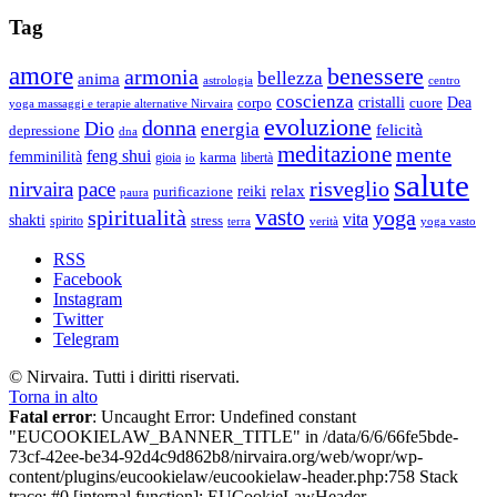
Tag
amore
benessere
armonia
bellezza
anima
astrologia
centro
coscienza
Dea
corpo
cristalli
cuore
yoga massaggi e terapie alternative Nirvaira
evoluzione
donna
Dio
energia
felicità
depressione
dna
meditazione
mente
feng shui
femminilità
gioia
karma
libertà
io
salute
risveglio
nirvaira
pace
relax
reiki
purificazione
paura
vasto
spiritualità
yoga
vita
shakti
spirito
stress
terra
verità
yoga vasto
RSS
Facebook
Instagram
Twitter
Telegram
© Nirvaira. Tutti i diritti riservati.
Torna in alto
Fatal error
: Uncaught Error: Undefined constant
"EUCOOKIELAW_BANNER_TITLE" in /data/6/6/66fe5bde-
73cf-42ee-be34-92d4c9d862b8/nirvaira.org/web/wopr/wp-
content/plugins/eucookielaw/eucookielaw-header.php:758 Stack
trace: #0 [internal function]: EUCookieLawHeader-