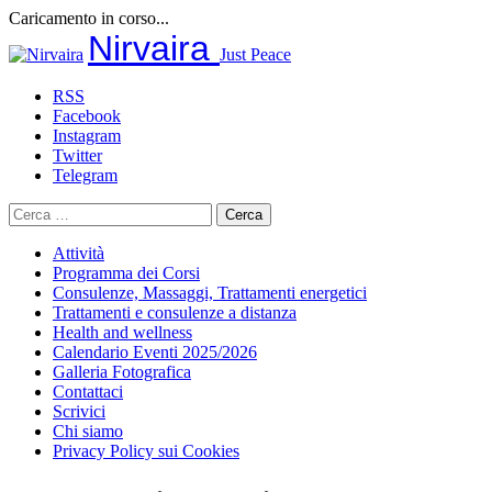
Caricamento in corso...
Salta
Nirvaira
Just Peace
al
contenuto
RSS
Facebook
Instagram
Twitter
Telegram
Ricerca
per:
Attività
Programma dei Corsi
Consulenze, Massaggi, Trattamenti energetici
Trattamenti e consulenze a distanza
Health and wellness
Calendario Eventi 2025/2026
Galleria Fotografica
Contattaci
Scrivici
Chi siamo
Privacy Policy sui Cookies