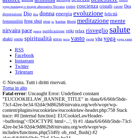
Maur
coscienza
Dea
corpo
cristalli
cuore
yoga massaggi e terapie alternative Nirvaira
Scardo
evoluzione
donna
Dio
energia
felicità
depressione
dna
meditazione
mente
feng shui
femminilità
gioia
karma
libertà
io
salute
risveglio
nirvaira
pace
relax
reiki
purificazione
paura
vasto
spiritualità
yoga
vita
shakti
spirito
stress
terra
verità
yoga vasto
RSS
Facebook
Instagram
Twitter
Telegram
© Nirvaira. Tutti i diritti riservati.
Torna in alto
Fatal error
: Uncaught Error: Undefined constant
"EUCOOKIELAW_BANNER_TITLE" in /data/6/6/66fe5bde-
73cf-42ee-be34-92d4c9d862b8/nirvaira.org/web/wopr/wp-
content/plugins/eucookielaw/eucookielaw-header.php:758 Stack
trace: #0 [internal function]: EUCookieLawHeader-
>buffering('<!DOCTYPE html>...', 9) #1 /data/6/6/66fe5bde-73cf-
42ee-be34-92d4c9d862b8/nirvaira.org/web/wopr/wp-
includes/functions.php(5349): ob_end_flush() #2
/data/6/6/66fe5bde-73cf-42ee-be34-