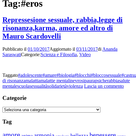
Tag:
#eros
Repressesione sessuale, rabbia,legge di
risonanza,karma, amore ed altro di
Mauro Scardovelli
Pubblicato il
01/10/2017
Aggiornato il
03/11/2017
di
Ananda
Saraswati
Categorie:
Scienza e Filosofia
,
Video
Taggato
#adolescente
#amare
#biologia
#blocchi
#bloccosessuale
#castra
di risonanza
malattia
malattie mentali
nevrosi
paura
psiche
rabbia
salute
su
mentale
scuola
sessualità
solidarietà
violenza
Lascia un commento
Repre
sessua
Categorie
rabbia
di
Categorie
risona
amore
Tag
ed
altro
amore
benessere
armonia
di
bellezza
anima
astrologia
centro