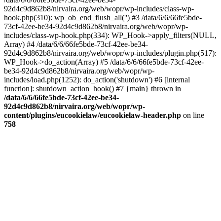
92d4c9d862b8/nirvaira.org/web/wopr/wp-includes/class-wp-
hook.php(310): wp_ob_end_flush_all('') #3 /data/6/6/66fe5bde-
73cf-42ee-be34-92d4c9d862b8/nirvaira.org/web/wopr/wp-
includes/class-wp-hook.php(334): WP_Hook->apply_filters(NULL,
Array) #4 /data/6/6/66fe5bde-73cf-42ee-be34-
92d4c9d862b8/nirvaira.org/web/wopr/wp-includes/plugin.php(517):
WP_Hook->do_action(Array) #5 /data/6/6/66fe5bde-73cf-42ee-
be34-92d4c9d862b8/nirvaira.org/web/wopr/wp-
includes/load.php(1252): do_action('shutdown') #6 [internal
function]: shutdown_action_hook() #7 {main} thrown in
/data/6/6/66fe5bde-73cf-42ee-be34-
92d4c9d862b8/nirvaira.org/web/wopr/wp-
content/plugins/eucookielaw/eucookielaw-header.php
on line
758