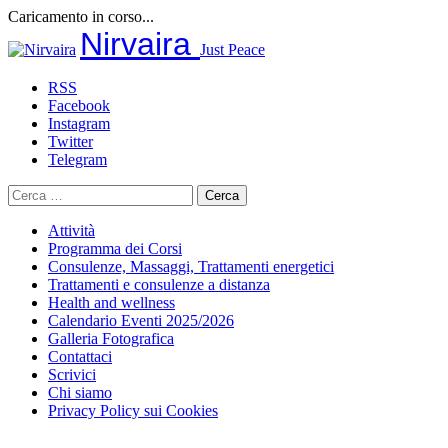
Caricamento in corso...
Salta
Nirvaira
Just Peace
al
contenuto
RSS
Facebook
Instagram
Twitter
Telegram
Ricerca
per:
Attività
Programma dei Corsi
Consulenze, Massaggi, Trattamenti energetici
Trattamenti e consulenze a distanza
Health and wellness
Calendario Eventi 2025/2026
Galleria Fotografica
Contattaci
Scrivici
Chi siamo
Privacy Policy sui Cookies