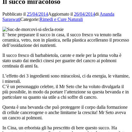
Il succo miracoloso
Pubblicato il
25/04/2014
Aggiornato il
26/04/2014
di
Ananda
Saraswati
Categorie:
Rimedi e Cure Naturali
E’ bene preparare il succo in casa, il succo fresco va tenuto nella
ceramica, vetro, non in plastica, nella plastica accellerano il processo
dell’ossidazione dei nutrienti.
Il succo fresco di barbabietola, carote e mele per la prima volta è
stato usato dai medici cinesi per guarire del cancro ai polmoni
centinaia di anni fa.
L’effetto dei 3 ingredienti sono miracolosi, ci da energia, le vitamine,
i minerali.
C’è un personaggio celebre, il Mr Seto che ha voluto divulgarla il
più possibile, in modo da portare l’attenzione su questa bevanda e in
particolare su quanto sia utile a chi soffre di cancro.
Questa è una bevanda che può proteggere il corpo dalla formazione
di cellule cancerogene o anche limitarne la crescita! Mr Seto aveva
un cancro ai polmoni.
In Cina, un erborista gli ha prescritto di bere questo succo. Ha