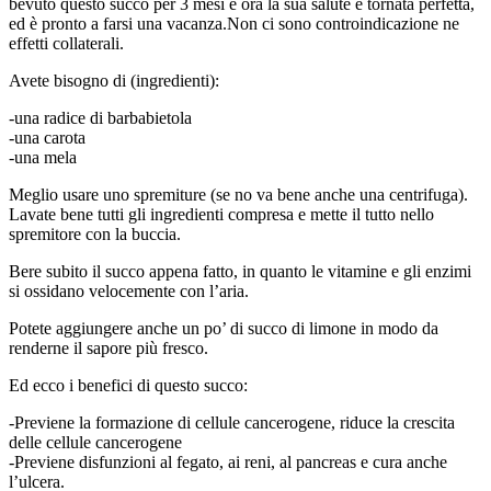
bevuto questo succo per 3 mesi e ora la sua salute è tornata perfetta,
ed è pronto a farsi una vacanza.Non ci sono controindicazione ne
effetti collaterali.
Avete bisogno di (ingredienti):
-una radice di barbabietola
-una carota
-una mela
Meglio usare uno spremiture (se no va bene anche una centrifuga).
Lavate bene tutti gli ingredienti compresa e mette il tutto nello
spremitore con la buccia.
Bere subito il succo appena fatto, in quanto le vitamine e gli enzimi
si ossidano velocemente con l’aria.
Potete aggiungere anche un po’ di succo di limone in modo da
renderne il sapore più fresco.
Ed ecco i benefici di questo succo:
-Previene la formazione di cellule cancerogene, riduce la crescita
delle cellule cancerogene
-Previene disfunzioni al fegato, ai reni, al pancreas e cura anche
l’ulcera.