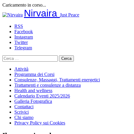
Caricamento in corso...
Salta
Nirvaira
Just Peace
al
contenuto
RSS
Facebook
Instagram
Twitter
Telegram
Ricerca
per:
Attività
Programma dei Corsi
Consulenze, Massaggi, Trattamenti energetici
Trattamenti e consulenze a distanza
Health and wellness
Calendario Eventi 2025/2026
Galleria Fotografica
Contattaci
Scrivici
Chi siamo
Privacy Policy sui Cookies