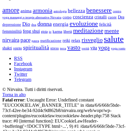
amore
benessere
armonia
bellezza
anima
astrologia
centro
coscienza
Dea
corpo
cristalli
cuore
yoga massaggi e terapie alternative Nirvaira
evoluzione
donna
Dio
energia
felicità
depressione
dna
meditazione
mente
feng shui
femminilità
gioia
karma
libertà
io
salute
risveglio
nirvaira
pace
relax
reiki
purificazione
paura
vasto
spiritualità
yoga
vita
shakti
spirito
stress
terra
verità
yoga vasto
RSS
Facebook
Instagram
Twitter
Telegram
© Nirvaira. Tutti i diritti riservati.
Torna in alto
Fatal error
: Uncaught Error: Undefined constant
"EUCOOKIELAW_BANNER_TITLE" in /data/6/6/66fe5bde-
73cf-42ee-be34-92d4c9d862b8/nirvaira.org/web/wopr/wp-
content/plugins/eucookielaw/eucookielaw-header.php:758 Stack
trace: #0 [internal function]: EUCookieLawHeader-
>buffering('<!DOCTYPE html>...', 9) #1 /data/6/6/66fe5bde-73cf-